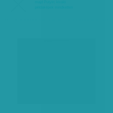
majd Putyin: kiváló
példaképek mindketten
társadalmi célú hirdetés