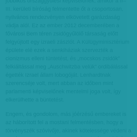
jobbikos országgyűlési képviselőnek, amikor a II–
III. kerületi bíróság felmentette őt a csoportosan,
nyilvános rendezvényen elkövetett garázdaság
vádja alól. Ez az ember 2012 decemberében a
fővárosi Bem téren zsidógyűlölő társaság előtt
felgyújtott egy izraeli zászlót. A Külügyminisztérium
épülete elé ezek a senkiháziak szervezték a
cionizmus elleni tüntetést, és „mocskos zsidók”
felkiáltással meg „Auschwitzba velük” ordibálással
égették Izrael állam lobogóját. Lenhardtnak
szerencséje volt, mert abban az időben mint
parlamenti képviselőnek mentelmi joga volt, így
elkerülhette a büntetést.
Engem, és gondolom, más jóérzésű embereket is
az háborított fel a mostani felmentésben, hogy a
törvényszék szóvivője, akinek kötelessége védeni a