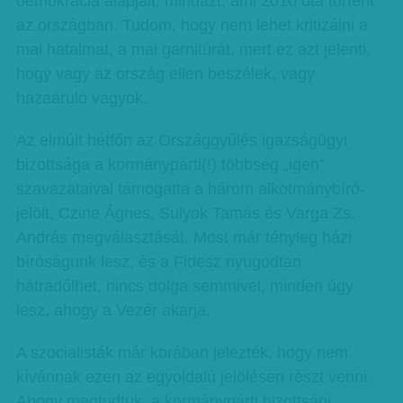
demokrácia alapjait, mindazt, ami 2010 óta történt
az országban. Tudom, hogy nem lehet kritizálni a
mai hatalmat, a mai garnitúrát, mert ez azt jelenti,
hogy vagy az ország ellen beszélek, vagy
hazaáruló vagyok.
Az elmúlt hétfőn az Országgyűlés igazságügyi
bizottsága a kormánypárti(!) többség „igen”
szavazataival támogatta a három alkotmánybíró-
jelölt, Czine Ágnes, Sulyok Tamás és Varga Zs.
András megválasztását. Most már tényleg házi
bíróságunk lesz, és a Fidesz nyugodtan
hátradőlhet, nincs dolga semmivel, minden úgy
lesz, ahogy a Vezér akarja.
A szocialisták már korában jelezték, hogy nem
kívánnak ezen az egyoldalú jelölésen részt venni.
Ahogy megtudtuk, a kormánypárti bizottsági