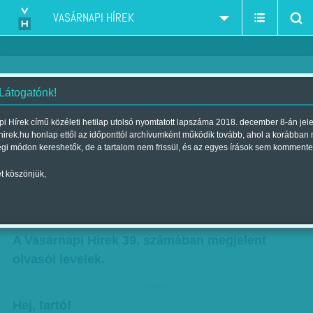
VASÁRNAPI HÍREK
 Látogatónk!
'Milyen demokráciáról lehet itt
i Hírek című közéleti hetilap utolsó nyomtatott lapszáma 2018. december 8-án jel
hirek.hu honlap ettől az időponttól archívumként működik tovább, ahol a korábban
beszélni? Ez igazi politikai
égi módon kereshetők, de a tartalom nem frissül, és az egyes írások sem kommente
pornográfia'
t köszönjük,
Szerző:
Olvasói levél
| Megjelent a 2014. szeptember 28.-i
lapszámban
A Vasárnapi Hírek 39. számában megjelent
olvasói levelek.
hirdetes
Hej, tartó!