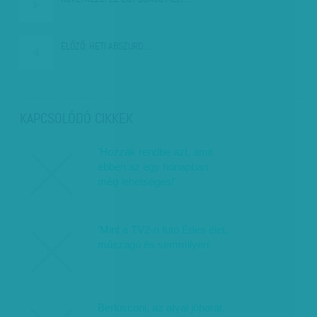
ELŐZŐ:
HETI ABSZURD:…
KAPCSOLÓDÓ CIKKEK
'Hozzák rendbe azt, amit
ebben az egy hónapban
még lehetséges!'
'Mint a TV2-n futó Édes élet,
műszagú és semmilyen'
Berlusconi, az atyai jóbarát,