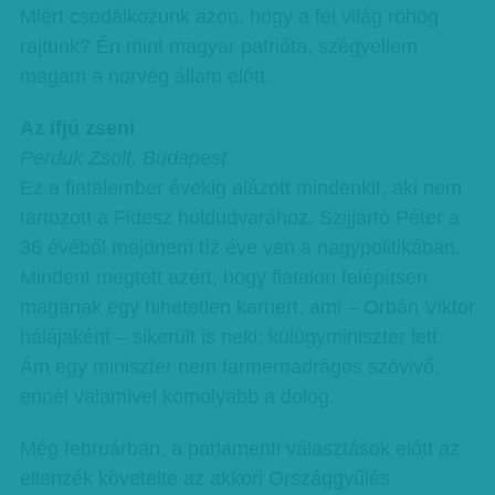
Miért csodálkozunk azon, hogy a fél világ röhög
rajtunk? Én mint magyar patrióta, szégyellem
magam a norvég állam előtt.
Az ifjú zseni
Perduk Zsolt, Budapest
Ez a fiatalember évekig alázott mindenkit, aki nem
tartozott a Fidesz holdudvarához. Szijjártó Péter a
36 évéből majdnem tíz éve van a nagypolitikában.
Mindent megtett azért, hogy fiatalon felépítsen
magának egy hihetetlen karriert, ami – Orbán Viktor
hálájaként – sikerült is neki: külügyminiszter lett.
Ám egy miniszter nem farmernadrágos szóvivő,
ennél valamivel komolyabb a dolog.
Még februárban, a parlamenti választások előtt az
ellenzék követelte az akkori Országgyűlés