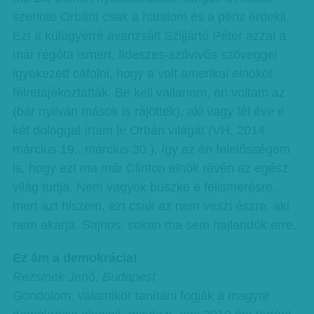
szerinte Orbánt csak a hatalom és a pénz érdekli.
Ezt a külügyérré avanzsált Szijjártó Péter azzal a
már régóta ismert, fideszes-szóvivős szöveggel
igyekezett cáfolni, hogy a volt amerikai elnököt
félretájékoztatták. Be kell vallanom, én voltam az
(bár nyilván mások is rájöttek), aki vagy fél éve e
két dologgal írtam le Orbán világát (VH, 2014.
március 19., március 30.), így az én felelősségem
is, hogy ezt ma már Clinton elnök révén az egész
világ tudja. Nem vagyok büszke e felismerésre,
mert azt hiszem, ezt csak az nem veszi észre, aki
nem akarja. Sajnos, sokan ma sem hajlandók erre.
Ez ám a demokrácia!
Rezsinek Jenő, Budapest
Gondolom, valamikor tanítani fogják a magyar