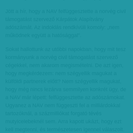
Jött a hír, hogy a NAV felfüggesztette a norvég civil
támogatást szervező Kárpátok Alapítvány
adószámát. Az indoklás rendkívüli komoly: „nem
működnek együtt a hatósággal”.
Sokat hallottunk az utóbbi napokban, hogy mit tesz
kormányunk a norvég civil támogatást szervező
cégekkel, nem akarom megismételni. De azt igen,
hogy megkérdezem: nem szégyellik magukat a
külföldi partnerek előtt? Nem szégyellik magukat,
hogy még nincs lezárva semmilyen konkrét ügy, de
a NAV már lépett: felfüggesztette az adószámokat.
Ugyanez a NAV nem függeszti fel a milliárdokkal
tartozóknál, a százmilliókat forgató tévés
mutyicelebeknél sem. Arra kapott ukázt, hogy ezt
kell megtenni, és természetesen igennel válaszolt.