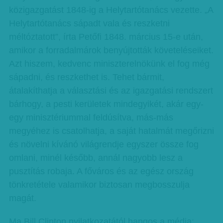
közigazgatást 1848-ig a Helytartótanács vezette. „A
Helytartótanács sápadt vala és reszketni
méltóztatott”, írta Petőfi 1848. március 15-e után,
amikor a forradalmárok benyújtották követeléseiket.
Azt hiszem, kedvenc miniszterelnökünk el fog még
sápadni, és reszkethet is. Tehet bármit,
átalakíthatja a választási és az igazgatási rendszert
bárhogy, a pesti kerületek mindegyikét, akár egy-
egy minisztériummal feldúsítva, más-más
megyéhez is csatolhatja, a saját hatalmát megőrizni
és növelni kívánó világrendje egyszer össze fog
omlani, minél később, annál nagyobb lesz a
pusztítás robaja. A főváros és az egész ország
tönkretétele valamikor biztosan megbosszulja
magát.
Ma Bill Clinton nyilatkozatától hangos a média: