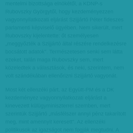
mentelmi bizottsága elnökétől, a KDNP-s
Rubovszky Györgytől, hogy kezdeményezzen
vagyonnyilatkozati eljárást Szijjártó Péter fideszes
parlamenti képviselő ügyében. Nem sikerült, mert
Rubovszky kijelentette: őt személyesen
„meggyőzték a Szijjártó által részére rendelkezésre
bocsátott adatok”. Természetesen senki sem látta
ezeket, talán maga Rubovszky sem, mert
közeledtek a választások, és neki, szerintem, nem
volt szándékában ellenőrizni Szijjártó vagyonát.
Most két ellenzéki párt, az Együtt-PM és a DK
kezdeményez vagyonnyilatkozati eljárást a
kinevezett külügyminiszterrel szemben, mert
szerintük Szijjártó „másfélszer annyi pénz takarított
meg, mint amennyit keresett”. Az ellenzéki
politikusok az igazságot nem fogják megtudni. A