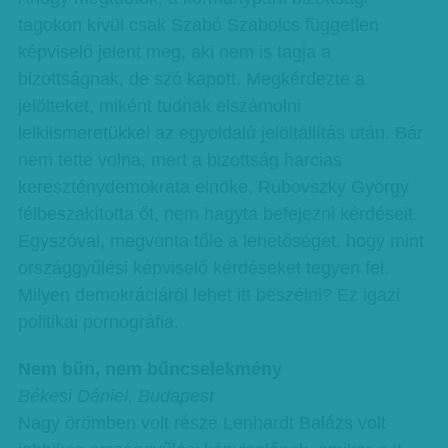
tagokon kívül csak Szabó Szabolcs független
képviselő jelent meg, aki nem is tagja a
bizottságnak, de szó kapott. Megkérdezte a
jelölteket, miként tudnak elszámolni
lelkiismeretükkel az egyoldalú jelöltállítás után. Bár
nem tette volna, mert a bizottság harcias
kereszténydemokrata elnöke, Rubovszky György
félbeszakította őt, nem hagyta befejezni kérdéseit.
Egyszóval, megvonta tőle a lehetőséget, hogy mint
országgyűlési képviselő kérdéseket tegyen fel.
Milyen demokráciáról lehet itt beszélni? Ez igazi
politikai pornográfia.
Nem bűn, nem bűncselekmény
Békesi Dániel, Budapest
Nagy örömben volt része Lenhardt Balázs volt