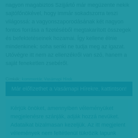
nagyon magabiztos Szijjártó már megüzente nekik
sajtófőnökével, hogy immár sokadszorra teszi
világossá: a vagyonszaporodásának két nagyon
fontos forrása a fizetéséből megtakarított összegek
és befektetéseinek hozamai. Így kellene élnie
mindenkinek: soha senki ne tudja meg az igazat.
Utóvégre itt nem az ellenzékről van szó, hanem a
saját feneketlen zsebéről.
Címkék:
kommentár
,
Vasárnapi Hírek
Már előfizethet a Vasárnapi Hírekre, kattintson!
Kérjük önöket, amennyiben véleményüket
megjelenésre szánják, adják hozzá nevüket.
Adataikat bizalmasan kezeljük. Az itt megjelent
vélemények nem feltétlenül tükrözik lapunk