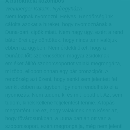
A bürokrácia közömbös
Weinberger Katalin, Nyíregyháza
Nem fognak nyomozni. Helyes. Rendőrségünk
cáfolta azokat a híreket, hogy nyomoznának a
Duna-parti cipők miatt. Nem nagy ügy, ezért a rend
bátor őrei úgy döntöttek, hogy nincs tennivalójuk
ebben az ügyben. Nem érdekli őket, hogy a
Dunába lőtt szerencsétlen magyar zsidóknak
emléket állító szoborcsoportot valaki megrongálta,
mi több, ellopott onnan egy pár bronzcipőt. A
rendőrség azt üzeni, hogy senki sem jelentett fel
senkit ebben az ügyben, így nem rendelhető el a
nyomozás. Nem tudom, ki és mit lopott el. Azt sem
tudom, kinek kellene feljelentést tennie. A lopás
megtörtént. De ez, hogy valakinek nem kóser az,
hogy fővárosunkban, a Duna partján ott van a
szoborcsoport, ezért megrongálja, még nem jelenti