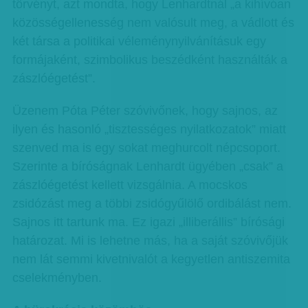
törvényt, azt mondta, hogy Lenhardtnál „a kihívóan
közösségellenesség nem valósult meg, a vádlott és
két társa a politikai véleménynyilvánításuk egy
formájaként, szimbolikus beszédként használták a
zászlóégetést”.
Üzenem Póta Péter szóvivőnek, hogy sajnos, az
ilyen és hasonló „tisztességes nyilatkozatok” miatt
szenved ma is egy sokat meghurcolt népcsoport.
Szerinte a bíróságnak Lenhardt ügyében „csak” a
zászlóégetést kellett vizsgálnia. A mocskos
zsidózást meg a többi zsidógyűlölő ordibálást nem.
Sajnos itt tartunk ma. Ez igazi „illiberállis” bírósági
határozat. Mi is lehetne más, ha a saját szóvivőjük
nem lát semmi kivetnivalót a kegyetlen antiszemita
cselekményben.