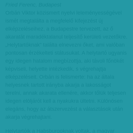
Fried Ferenc, Budapest
Orbán Viktor közismert nyelvi leleményességével
ismét megtalálta a megfelelő kifejezést új
elképzeléseihez, a Budapestre tervezett, az ő
akaratát maradéktalanul teljesítő kerületi vezetőkre.
„Helytartóknak” találta elnevezni őket, ami valóban
pontosan érzékelteti státusukat. A helytartó ugyanis
egy idegen hatalom megbízottja, aki távoli főnökét
képviseli, helyette intézkedik, s végrehajtja
elképzeléseit. Orbán is felismerte: ha az általa
helyesnek tartott irányba akarja a lakosságot
terelni, annak akarata ellenére, akkor tőlük teljesen
idegen elöljárót kell a nyakukra ültetni. Különösen
elegáns, hogy az átszervezést a választások után
akarja végrehajtani.
Helytartóik a Habsburgoknak voltak, a magyar