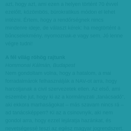
azt, hogy azt, ami ezen a helyen történt 70 évvel
ezelőtt, közömbös, bürokratikus módon el lehet
intézni. Értem, hogy a rendőrségnek nincs
mindenre ideje, de választ kérek: ha megtörtént a
bűncselekmény, nyomoznak-e vagy sem. Jó lenne
végre tudni!
A fél világ röhög rajtunk
Hommonai Kálmán, Budapest
Nem gondoltam volna, hogy a hatalom, a mai
forradalmárok felhasználják a NAV-ot arra, hogy
harcoljanak a civil szervezetek ellen. Az első, ami
eszembe jut, hogy ki az a kormányzati „tanácsadó”,
aki ekkora marhaságokat – más szavam nincs rá –
ad tanácsképpen? Ki az a csinovnyik, aki nem
gondol arra, hogy ezzel lejáratja hazánkat, és
nevetségessé teszi az egész magyar jogrendszert.