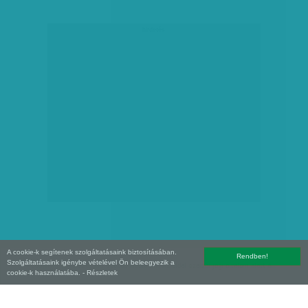
hirdetés
A cookie-k segítenek szolgáltatásaink biztosításában.
Rendben!
Szolgáltatásaink igénybe vételével Ön beleegyezik a
Copyright (C) 2026, XXI század Média Kft. Az oldal szerzői jogi oltalom alatt áll.
cookie-k használatába.
- Részletek