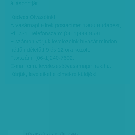
álláspontját.
Kedves Olvasóink!
A Vasárnapi Hírek postacíme: 1300 Budapest,
Pf. 231. Telefonszám: (06-1)999-9531.
E számon várjuk levelezőink hívását minden
hétfőn délelőtt 9 és 12 óra között.
Faxszám: (06-1)240-7602.
E-mail cím: levelezes@vasarnapihirek.hu.
Kérjük, leveleiket e címekre küldjék!
KÖVETKEZŐ:
EZ EGY BŰNÖS HELY…