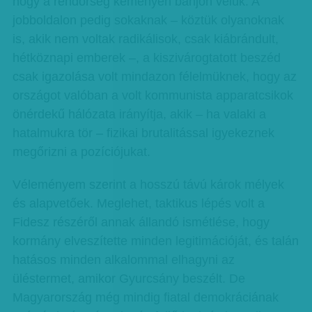
hogy a rendőrség keményen bánjon velük. A
jobboldalon pedig sokaknak – köztük olyanoknak
is, akik nem voltak radikálisok, csak kiábrándult,
hétköznapi emberek –, a kiszivárogtatott beszéd
csak igazolása volt mindazon félelmüknek, hogy az
országot valóban a volt kommunista apparatcsikok
önérdekű hálózata irányítja, akik – ha valaki a
hatalmukra tör – fizikai brutalitással igyekeznek
megőrizni a pozíciójukat.
Véleményem szerint a hosszú távú károk mélyek
és alapvetőek. Meglehet, taktikus lépés volt a
Fidesz részéről annak állandó ismétlése, hogy
kormány elveszítette minden legitimációját, és talán
hatásos minden alkalommal elhagyni az
üléstermet, amikor Gyurcsány beszélt. De
Magyarország még mindig fiatal demokráciának