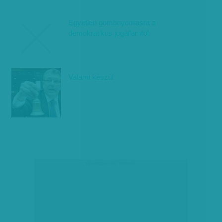
Egyetlen gombnyomásra a
demokratikus jogállamtól
Valami készül
társadalmi célú hirdetés