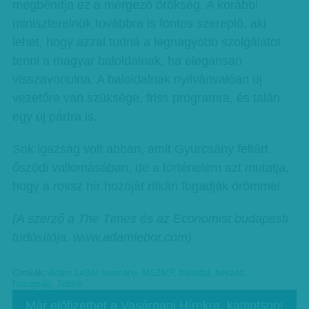
megbénítja ez a mérgező örökség. A korábbi
miniszterelnök továbbra is fontos szereplő, aki
lehet, hogy azzal tudná a legnagyobb szolgálatot
tenni a magyar baloldalnak, ha elegánsan
visszavonulna. A baloldalnak nyilvánvalóan új
vezetőre van szüksége, friss programra, és talán
egy új pártra is.
Sok igazság volt abban, amit Gyurcsány feltárt
őszödi vallomásában, de a történelem azt mutatja,
hogy a rossz hír hozóját ritkán fogadják örömmel.
(A szerző a The Times és az Economist budapesti
tudósítója. www.adamlebor.com)
Címkék:
Adam LeBor
,
kormány
,
MSZMP
,
baloldal
,
beszéd
,
hazugság
,
Jobbik
Már előfizethet a Vasárnapi Hírekre, kattintson!