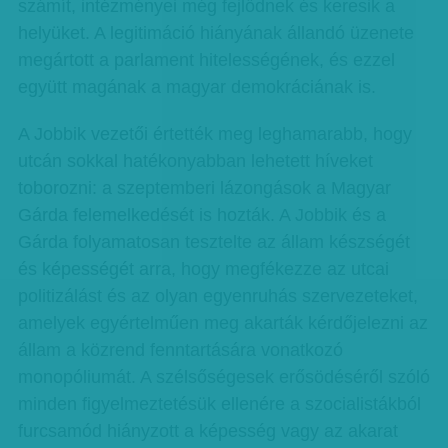
számít, intézményei még fejlődnek és keresik a
helyüket. A legitimáció hiányának állandó üzenete
megártott a parlament hitelességének, és ezzel
együtt magának a magyar demokráciának is.
A Jobbik vezetői értették meg leghamarabb, hogy
utcán sokkal hatékonyabban lehetett híveket
toborozni: a szeptemberi lázongások a Magyar
Gárda felemelkedését is hozták. A Jobbik és a
Gárda folyamatosan tesztelte az állam készségét
és képességét arra, hogy megfékezze az utcai
politizálást és az olyan egyenruhás szervezeteket,
amelyek egyértelműen meg akarták kérdőjelezni az
állam a közrend fenntartására vonatkozó
monopóliumát. A szélsőségesek erősödéséről szóló
minden figyelmeztetésük ellenére a szocialistákból
furcsamód hiányzott a képesség vagy az akarat