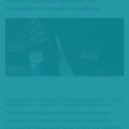
hazudott a gazdaság helyzetéről, nos
voltaképpen az volt a párt búcsúlevele.
fotó: Beliczay László, MTI
hirdetes
A baloldal soha nem heverte ki 2006 szeptemberét, és a jelenlegi
formájában nem is valószínű, hogy valaha ki fogja heverni.
Őszöd elemi változásokat indított el a magyar
politikában. A 2006-os lázongások nem csak a
szocialisták hitelességét tették tönkre sok választó