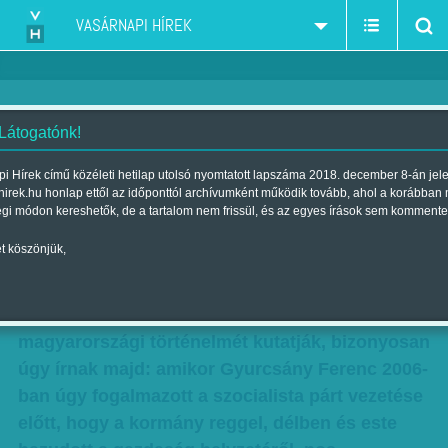
VASÁRNAPI HÍREK
 Látogatónk!
Hírhozó
i Hírek című közéleti hetilap utolsó nyomtatott lapszáma 2018. december 8-án jel
hirek.hu honlap ettől az időponttól archívumként működik tovább, ahol a korábban
Szerző:
Adam LeBor
| Megjelent a 2011. szeptember 18.-i lapszámban
égi módon kereshetők, de a tartalom nem frissül, és az egyes írások sem kommente
t köszönjük,
A szavaknak ereje van, és képesek
megváltoztatni a történelem menetét. Amikor a
jövő történészei a kommunizmus utáni korszak
magyarországi történelmét kutatják, bizonyosan
úgy írnak majd: amikor Gyurcsány Ferenc 2006-
ban úgy fogalmazott a szocialista párt vezetése
előtt, hogy a kormány reggel, délben és este