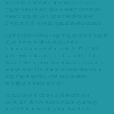
arra, hogy keményebb lépéseket hozzanak a
Magyar Gárda ellen; végül a Fidesz-kormányra
maradt, hogy az ilyen csoportosulások ellen
törvényen kívül helyező jogszabályokat hozzon.
E ponton idekívánkozik egy megjegyzés: a magyar
közvélemény politikusokkal szembeni
felháborodása meglepően szelektív. Egy 2008.
áprilisi WikiLeaks-távirat arról számol be, hogy
Orbán Viktor külföldi diplomatáknak azt javasolta,
ne figyeljenek arra, amit annak érdekében mond,
hogy megválasszák. Ezzel kapcsolatban
semmilyen tüntetés nem volt.
Hosszú távon miközben a jobbközép és a
szélsőjobb jelentős hasznot húzott Gyurcsány
beszédéből, addig saját pártját továbbra is