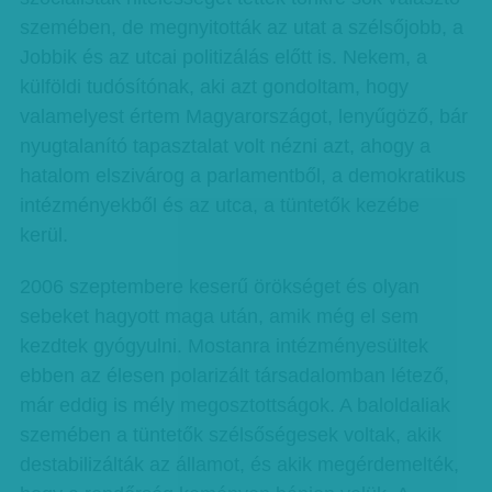
szemében, de megnyitották az utat a szélsőjobb, a
Jobbik és az utcai politizálás előtt is. Nekem, a
külföldi tudósítónak, aki azt gondoltam, hogy
valamelyest értem Magyarországot, lenyűgöző, bár
nyugtalanító tapasztalat volt nézni azt, ahogy a
hatalom elszivárog a parlamentből, a demokratikus
intézményekből és az utca, a tüntetők kezébe
kerül.
2006 szeptembere keserű örökséget és olyan
sebeket hagyott maga után, amik még el sem
kezdtek gyógyulni. Mostanra intézményesültek
ebben az élesen polarizált társadalomban létező,
már eddig is mély megosztottságok. A baloldaliak
szemében a tüntetők szélsőségesek voltak, akik
destabilizálták az államot, és akik megérdemelték,