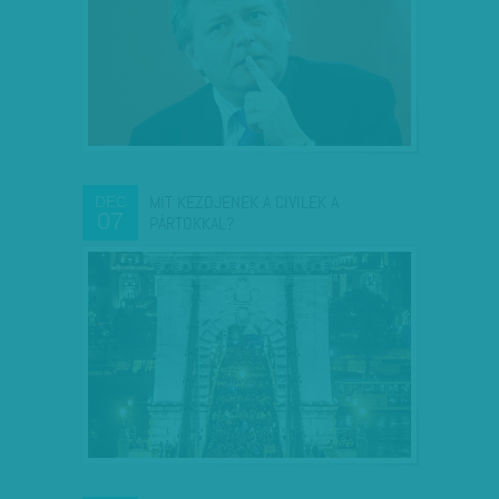
MIT KEZDJENEK A CIVILEK A
DEC
07
PÁRTOKKAL?