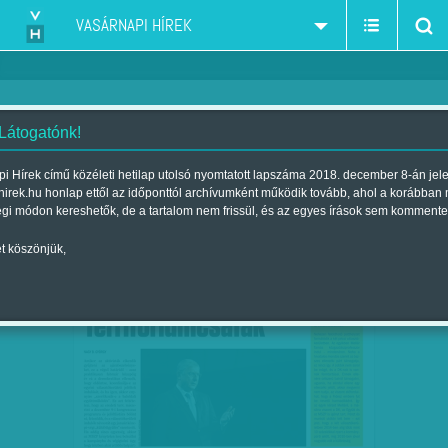
VASÁRNAPI HÍREK
 Látogatónk!
baloldal
szűkítés:
i Hírek című közéleti hetilap utolsó nyomtatott lapszáma 2018. december 8-án jel
hirek.hu honlap ettől az időponttól archívumként működik tovább, ahol a korábban
égi módon kereshetők, de a tartalom nem frissül, és az egyes írások sem kommente
t köszönjük,
TERRITÓRIUMCSATÁK
NOV
26