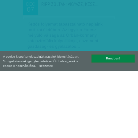
RIPP ZOLTÁN: VIGYÁZZ, KÉSZ...
DEC
07
Kettős folyamat tapasztalható napjaink
politikai életében. Az egyik a Fidesz
mélyülő válsága az Orbán-kormány
katasztrofális külpolitikája, eszement
gazdaság- és gyalázatos…
A cookie-k segítenek szolgáltatásaink biztosításában.
Ripp Zoltán
| 2014. december 7.
Rendben!
Szolgáltatásaink igénybe vételével Ön beleegyezik a
cookie-k használatába.
- Részletek
BOTKA, KARÁCSONY, WITTINGHOFF, AZ
OKT
19
ÚJRÁZÓ, AZ ÚJ ÉS AZ…