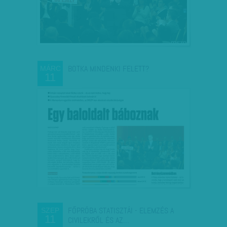
BOTKA MINDENKI FELETT?
MÁRC
11
FŐPRÓBA STATISZTÁI - ELEMZÉS A
SZEP
11
CIVILEKRŐL ÉS AZ…