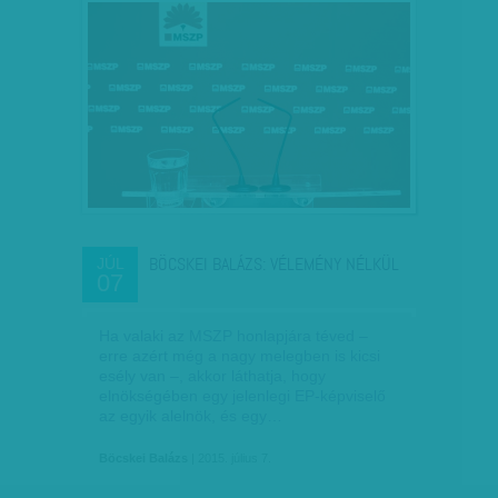
BÖCSKEI BALÁZS: VÉLEMÉNY NÉLKÜL
JÚL
07
Ha valaki az MSZP honlapjára téved –
erre azért még a nagy melegben is kicsi
esély van –, akkor láthatja, hogy
elnökségében egy jelenlegi EP-képviselő
az egyik alelnök, és egy…
Böcskei Balázs
| 2015. július 7.