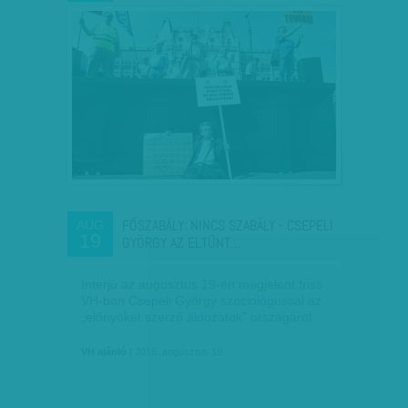
FŐSZABÁLY: NINCS SZABÁLY - CSEPELI
AUG
19
GYÖRGY AZ ELTŰNT…
Interjú az augusztus 19-én megjelent friss
VH-ban Csepeli György szociológussal az
„előnyöket szerző áldozatok” országáról.
VH ajánló
| 2016. augusztus 19.