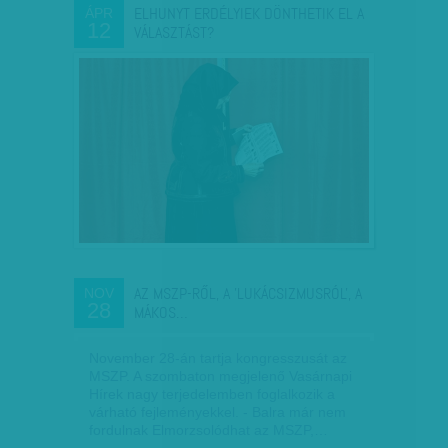
ELHUNYT ERDÉLYIEK DÖNTHETIK EL A
ÁPR
12
VÁLASZTÁST?
AZ MSZP-RŐL, A 'LUKÁCSIZMUSRÓL', A
NOV
28
MÁKOS…
November 28-án tartja kongresszusát az
MSZP. A szombaton megjelenő Vasárnapi
Hírek nagy terjedelemben foglalkozik a
várható fejleményekkel. - Balra már nem
fordulnak Elmorzsolódhat az MSZP,…