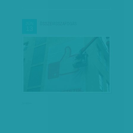
ÖSSZEVISSZAFOGÁS
JÚN
13
hirdetés