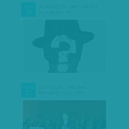
MEGKÉRDEZTÜK, VAN-E ESÉLYE A
NOV
25
BALOLDALNAK – A…
EGY BALOLDALT BÁBOZNAK -
MÁRC
12
RÁNYOMTÁK - KIÉ A PÁRT? -…