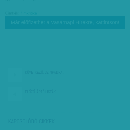
Címkék:
filmkritika
Már előfizethet a Vasárnapi Hírekre, kattintson!
KÖVETKEZŐ:
SZÍNPADRA…
ELŐZŐ:
ÁRTÓ LISTÁK…
KAPCSOLÓDÓ CIKKEK