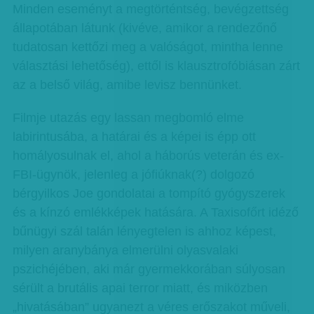
Minden eseményt a megtörténtség, bevégzettség
állapotában látunk (kivéve, amikor a rendezőnő
tudatosan kettőzi meg a valóságot, mintha lenne
választási lehetőség), ettől is klausztrofóbiásan zárt
az a belső világ, amibe levisz bennünket.
Filmje utazás egy lassan megbomló elme
labirintusába, a határai és a képei is épp ott
homályosulnak el, ahol a háborús veterán és ex-
FBI-ügynök, jelenleg a jófiúknak(?) dolgozó
bérgyilkos Joe gondolatai a tompító gyógyszerek
és a kínzó emlékképek hatására. A Taxisofőrt idéző
bűnügyi szál talán lényegtelen is ahhoz képest,
milyen aranybánya elmerülni olyasvalaki
pszichéjében, aki már gyermekkorában súlyosan
sérült a brutális apai terror miatt, és miközben
„hivatásában” ugyanezt a véres erőszakot műveli,