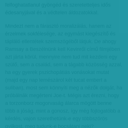
felfoghatatlanul gyöngéd és szeretetteljes idős
édesanyjával és a védtelen áldozatokkal.
Mindezt nem a fárasztó moralizálás, hanem az
érzelmek sokfélesége, az egymást kiegészítő és
tápláló ellentétek szemszögéből látjuk. De ahogy
Ramsay a Beszélnünk kell Kevinről című filmjében
azt járta körül, mennyire nem tud mit kezdeni egy
szülő, sem a család, sem a tágabb közösség azzal,
ha egy gyerek pszichopátiás vonásokat mutat
(majd egy nap lemészárol két tucat embert a
suliban), most sem könnyíti meg a nézők dolgát, ha
próbálnák megérteni Joe-t. Mégis azt érezni, hogy
a torzonborz mogorvaság álarca mögött benne
több a jóság, mint a gonosz, így még fojtogatóbb a
kérdés, vajon szerethetünk-e egy többszörös
gyilkost, meg tudunk-e bocsátani neki?