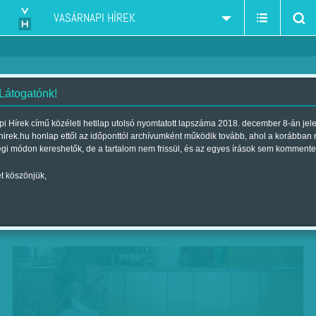
VASÁRNAPI HÍREK
 Látogatónk!
Szeretett gyilkosok
i Hírek című közéleti hetilap utolsó nyomtatott lapszáma 2018. december 8-án jel
hirek.hu honlap ettől az időponttól archívumként működik tovább, ahol a korábban
Szerző:
Bálint Orsolya
| Megjelent a 2018. május 12.-i lapszámban
égi módon kereshetők, de a tartalom nem frissül, és az egyes írások sem kommente
t köszönjük,
Sosem volt film – ez is lehetne a címe a renegát
skót rendezőnő, Lynne Ramsay legújabb
alkotásának.