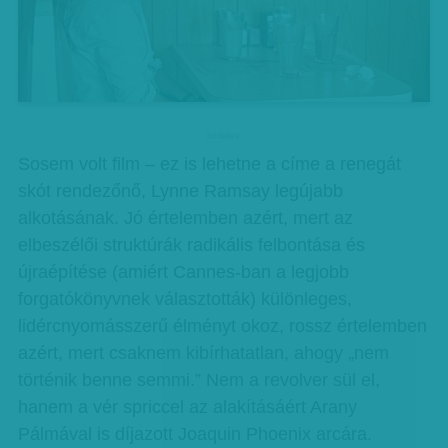
hirdetes
Sosem volt film – ez is lehetne a címe a renegát
skót rendezőnő, Lynne Ramsay legújabb
alkotásának. Jó értelemben azért, mert az
elbeszélői struktúrák radikális felbontása és
újraépítése (amiért Cannes-ban a legjobb
forgatókönyvnek választották) különleges,
lidércnyomásszerű élményt okoz, rossz értelemben
azért, mert csaknem kibírhatatlan, ahogy „nem
történik benne semmi.” Nem a revolver sül el,
hanem a vér spriccel az alakításáért Arany
Pálmával is díjazott Joaquin Phoenix arcára.