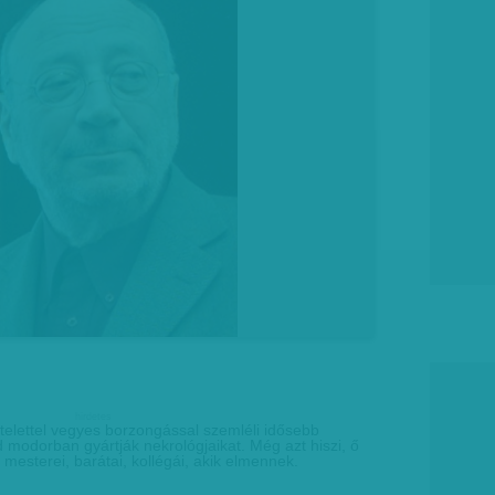
hirdetes
ztelettel vegyes borzongással szemléli idősebb
d modorban gyártják nekrológjaikat. Még azt hiszi, ő
esterei, barátai, kollégái, akik elmennek.