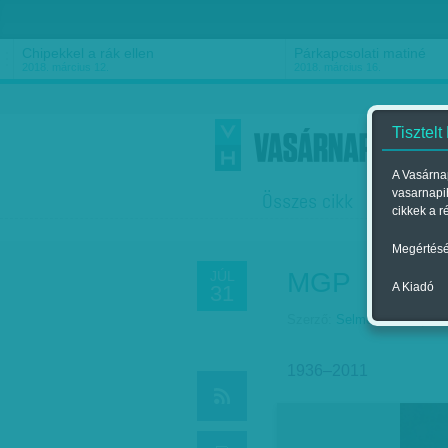
Chipekkel a rák ellen
Párkapcsolati matiné
2018. március 12.
2018. március 16.
Tisztelt
A Vasárnap
vasarnapi
Összes cikk
Friss
F
cikkek a r
Megértésé
MGP
JÚL
A Kiadó
31
Szerző:
Selmeczi Bea
| Meg
1936–2011