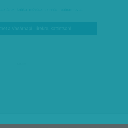
lasztások
,
kritika
,
művész
,
színház-Teátrum rovat
,
thet a Vasárnapi Hírekre, kattintson!
hirdetés