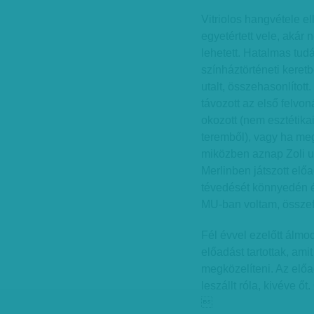
Vitriolos hangvétele el
egyetértett vele, akár 
lehetett. Hatalmas tud
színháztörténeti keret
utalt, összehasonlított
távozott az első felvo
okozott (nem esztétikai
teremből), vagy ha megí
miközben aznap Zoli ugr
Merlinben játszott elő
tévedését könnyedén é
MU-ban voltam, összef
Fél évvel ezelőtt álmo
előadást tartottak, ami
megközelíteni. Az előa
leszállt róla, kivéve őt
