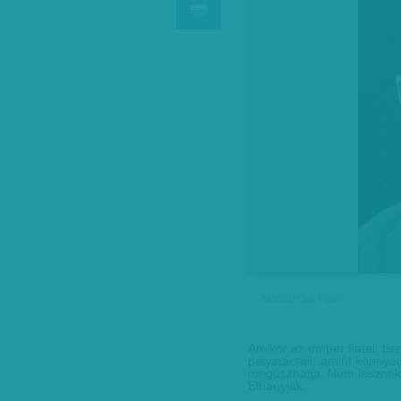
Molnár Gál Péter
Amikor az ember fiatal, tis
pályatársait, amint könnye
megúszhatja. Nem lesznek m
Elhagyják.