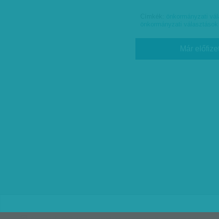
Címkék:
önkormányzati vá
önkormányzati választások
Már előfize