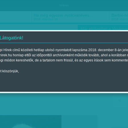
hirdetés
Ha még egyszer nyolcvanéves…
Barbie-h
2018. március 16.
2018. márci
Már előfizethet a Vasárnap
 Látogatónk!
i Hírek című közéleti hetilap utolsó nyomtatott lapszáma 2018. december 8-án jel
hirek.hu honlap ettől az időponttól archívumként működik tovább, ahol a korábban
ókusz
Szerintem
Ízlés
Sport
égi módon kereshetők, de a tartalom nem frissül, és az egyes írások sem kommente
t köszönjük,
jelent a 2011. július 31.-i lapszámban