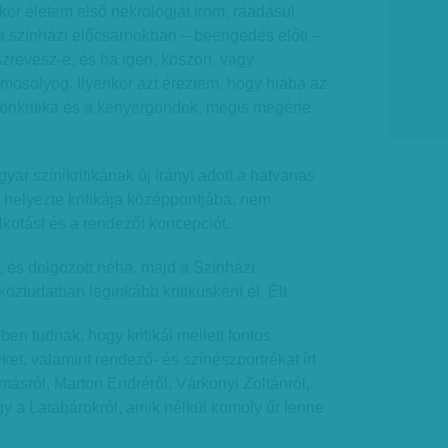
kor életem első nekrológját írom, ráadásul
t a színházi előcsarnokban – beengedés előtt –
zrevesz-e, és ha igen, köszön, vagy
mosolyog. Ilyenkor azt éreztem, hogy hiába az
 önkritika és a kenyérgondok, mégis megérte
ar színikritikának új irányt adott a hatvanas
t helyezte kritikája középpontjába, nem
lkotást és a rendezői koncepciót.
 és dolgozott néha, majd a Színházi
 köztudatban leginkább kritikusként él. Élt.
n tudnak, hogy kritikái mellett fontos
et, valamint rendező- és színészportrékat írt
másról, Marton Endréről, Várkonyi Zoltánról,
agy a Latabárokról, amik nélkül komoly űr lenne