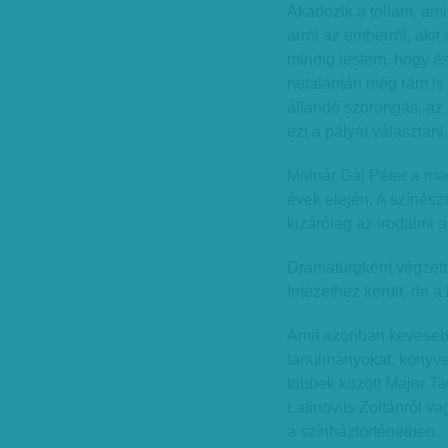
Akadozik a tollam, ami
arról az emberről, aki
mindig lestem, hogy és
netalántán még rám is 
állandó szorongás, az
ezt a pályát választani.
Molnár Gál Péter a magy
évek elején. A színész
kizárólag az irodalmi a
Dramaturgként végzett,
Intézethez került, de a
Amit azonban kevesebbe
tanulmányokat, könyvek
többek között Major Ta
Latinovits Zoltánról v
a színháztörténetben.