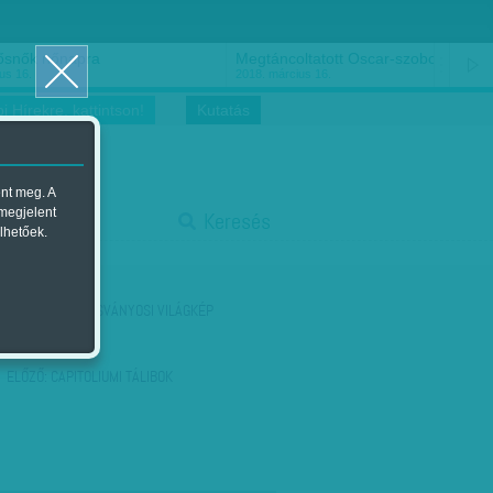
ősnők nőnapra
Megtáncoltatott Oscar-szobor
us 16.
2018. március 16.
i Hírekre, kattintson!
Kutatás
ent meg. A
start
 megjelent
Keresés
lhetőek.
stop
KÖVETKEZŐ:
TUSVÁNYOSI VILÁGKÉP
ELŐZŐ:
CAPITOLIUMI TÁLIBOK