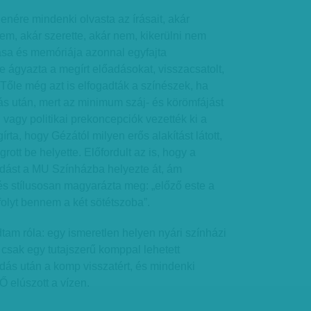
lenére mindenki olvasta az írásait, akár
nem, akár szerette, akár nem, kikerülni nem
ása és memóriája azonnal egyfajta
be ágyazta a megírt előadásokat, visszacsatolt,
. Tőle még azt is elfogadták a színészek, ha
nás után, mert az minimum száj- és körömfájást
 vagy politikai prekoncepciók vezették ki a
rta, hogy Gézától milyen erős alakítást látott,
ott be helyette. Előfordult az is, hogy a
adást a MU Színházba helyezte át, ám
s stílusosan magyarázta meg: „előző este a
olyt bennem a két sötétszoba”.
dtam róla: egy ismeretlen helyen nyári színházi
t csak egy tutajszerű komppal lehetett
dás után a komp visszatért, és mindenki
. Ő elúszott a vízen.