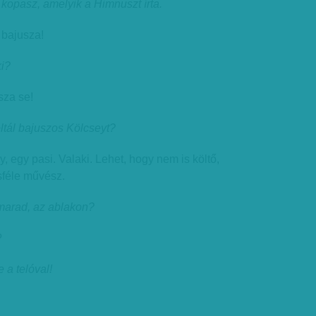
kopasz, amelyik a Himnuszt írta.
 bajusza!
i?
sza se!
ltál bajuszos Kölcseyt?
 egy pasi. Valaki. Lehet, hogy nem is költő,
féle művész.
 marad, az ablakon?
?
 a telóval!