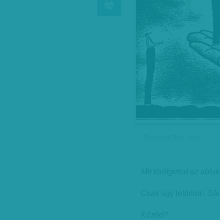
Tettamanti Béla rajza
Mit törölgeted az ablak
Csak úgy letörlöm. Sáro
Közöd?