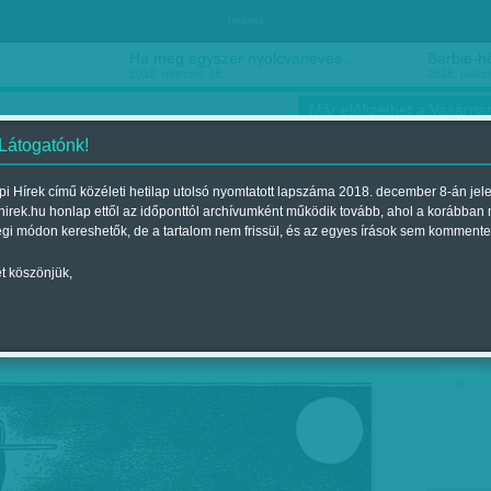
hirdetés
Ha még egyszer nyolcvanéves…
Barbie-h
2018. március 16.
2018. márci
Már előfizethet a Vasárnap
 Látogatónk!
i Hírek című közéleti hetilap utolsó nyomtatott lapszáma 2018. december 8-án jel
hirek.hu honlap ettől az időponttól archívumként működik tovább, ahol a korábban
ókusz
Szerintem
Ízlés
Sport
égi módon kereshetők, de a tartalom nem frissül, és az egyes írások sem kommente
t köszönjük,
na: Buszvezetők
jelent a 2015. június 13.-i lapszámban