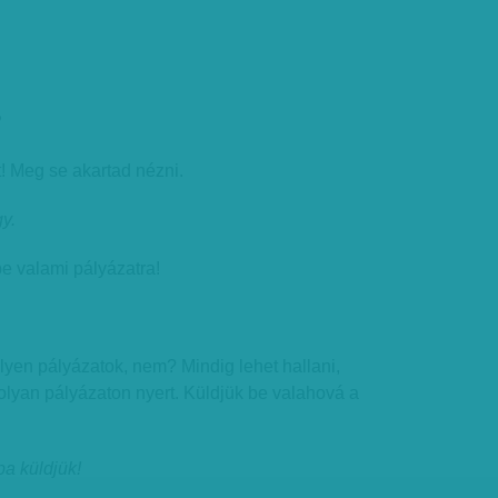
?
! Meg se akartad nézni.
gy.
 be valami pályázatra!
lyen pályázatok, nem? Mindig lehet hallani,
olyan pályázaton nyert. Küldjük be valahová a
ba küldjük!