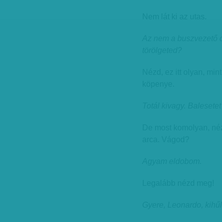
Nem lát ki az utas.
Az nem a buszvezető do
törölgeted?
Nézd, ez itt olyan, min
köpenye.
Totál kivagy. Balesete
De most komolyan, nézd!
arca. Vágod?
Agyam eldobom.
Legalább nézd meg!
Gyere, Leonardo, kihűl