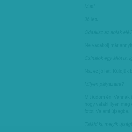
Muti!
Jó lett.
Odaállsz az ablak elé
Ne vacakolj már annyit
Csinálok egy állót is, í
Na, ez jó lett. Küldjük
Milyen pályázatra?
Mit tudom én. Vannak i
hogy valaki ilyen meg 
fotót! Valami újságba.
Találd ki, melyik újság