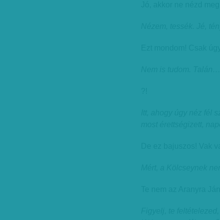
Jó, akkor ne nézd meg
Nézem, tessék. Jé, tény
Ezt mondom! Csak úgy,
Nem is tudom. Talán…
?!
Itt, ahogy úgy néz fél
most érettségizett, na
De ez bajuszos! Vak vag
Mért, a Kölcseynek ne
Te nem az Aranyra Já
Figyelj, te feltételez