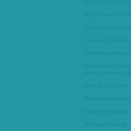
Kölcsey az a félszemű 
De hát annak nem volt
Nem haja nem volt nek
Haja se volt, meg baju
Akkor meg minek rajzo
Nem Kölcsey. Csak úgy,
hanem valamilyen más
Lehet. Így hagyod? Itt
Miért, most töröljem le
Inkább fényképezzük le
Jó, megpróbálom. Így.