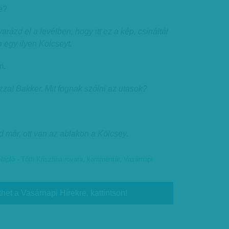
e?
ázd el a levélben, hogy itt ez a kép, csináltál
a egy ilyen Kölcseyt.
m.
izza! Bakker. Mit fognak szólni az utasok?
 már, ott van az ablakon a Kölcsey.
Napló - Tóth Krisztina rovata
,
kommentár
,
Vasárnapi
thet a Vasárnapi Hírekre, kattintson!