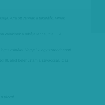
lga. Arra ott vannak a takarítók. Minek
tha valakinek a ruhája lenne, itt alul. A…
t fogsz csinálni. Vegyél ki egy szabadnapot!
 Itt, ahol belehúztam a szivaccsal, itt az
 a pizza!