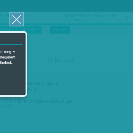
ősnők nőnapra
Megtáncoltatott Oscar-szobor
us 16.
2018. március 16.
i Hírekre, kattintson!
Kutatás
ent meg. A
start
 megjelent
Keresés
lhetőek.
stop
KÖVETKEZŐ:
BOJÁR IVÁN ANDRÁS: A
PILLANAT – JÚNIUS 16-RA –
ELŐZŐ:
PINK - MAGYARORSZÁG MEG AZÉ, AKI
MŰVELI