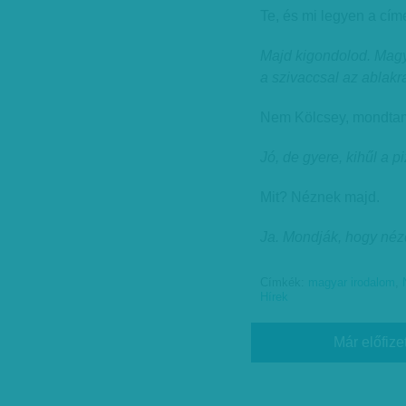
Te, és mi legyen a cím
Majd kigondolod. Magyar
a szivaccsal az ablakr
Nem Kölcsey, mondta
Jó, de gyere, kihűl a p
Mit? Néznek majd.
Ja. Mondják, hogy nézd
Címkék:
magyar irodalom
,
Hírek
Már előfize