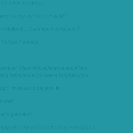
. Letörlöm az egészet.
leg, ez egy fej. Most csináltad?
 véletlenül… Szerinted mire hasonlít?
 Kölcsey Ferencre.
 szemével. Olyan kölcseyferencesen. A fiam
pokig bámultam a Kölcseyt a konyhapulton.
y? Itt van alul a bajusza! Itt.
m volt?
nosra gondolsz?
ed, hogy én összekeverem Kölcseyt Arannyal? A