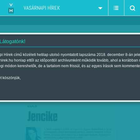
VASÁRNAPI HÍREK
 Látogatónk!
Napló - Tóth Krisztina rovata
szűkítés:
i Hírek című közéleti hetilap utolsó nyomtatott lapszáma 2018. december 8-án jel
hirek.hu honlap ettől az időponttól archívumként működik tovább, ahol a korábban
égi módon kereshetők, de a tartalom nem frissül, és az egyes írások sem kommente
t köszönjük,
TÓTH KRISZTINA: JENCIKE
MÁJ
22