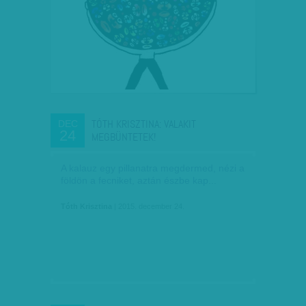
TÓTH KRISZTINA: VALAKIT
DEC
24
MEGBÜNTETEK!
A kalauz egy pillanatra megdermed, nézi a
földön a fecniket, aztán észbe kap...
Tóth Krisztina
| 2015. december 24.