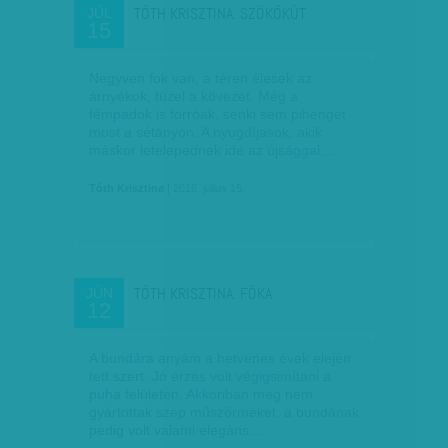
TÓTH KRISZTINA: SZÖKŐKÚT
JÚL
15
Negyven fok van, a téren élesek az
árnyékok, tüzel a kövezet. Még a
fémpadok is forróak, senki sem pihenget
most a sétányon. A nyugdíjasok, akik
máskor letelepednek ide az újsággal,…
Tóth Krisztina
| 2016. július 15.
TÓTH KRISZTINA: FÓKA
JÚN
12
A bundára anyám a hetvenes évek elején
tett szert. Jó érzés volt végigsimítani a
puha felületen. Akkoriban még nem
gyártottak szép műszőrméket, a bundának
pedig volt valami elegáns…