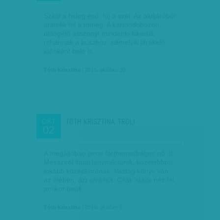
Szitál a hideg eső, fúj a szél. Az aluljáróból
áramlik fel a tömeg. A kartondobozon
üldögélő asszonyt mindenki kikerüli,
rohannak a buszhoz, némelyik járókelő
időnként bele is…
Tóth Krisztina
| 2016. október 30.
TÓTH KRISZTINA: TROLI
OKT
02
A megállóban piros farmernadrágos nő ül.
Messziről fiatal lánynak tűnik, közelebbről
inkább középkorúnak. Vastag könyv van
az ölében, azt olvassa. Csak akkor néz fel,
amikor beáll…
Tóth Krisztina
| 2016. október 2.