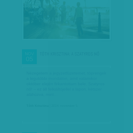
TÓTH KRISZTINA: A SZATYROS NŐ
NOV
05
Nézegetem a jegyzetfüzetemet, töprengek
a legutóbbi mondaton, amit valamikor
október elején firkantottam bele. Szatyros
nő! – ez áll felkiáltójellel a lapon, kétszer
aláhúzva, mint…
Tóth Krisztina
| 2014. november 5.