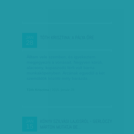
TÓTH KRISZTINA: A PÁLYA ŐRE
JAN
28
Álltam vele szemben, és igyekeztem
megjegyezni a vonásait. Negyven körüli,
alacsony, kopaszodó férfi volt barna
munkaköpenyben. Arcának egyedül a két
szemöldök közötti mély barázda…
Tóth Krisztina
| 2015. január 28.
KÖNYV SZILVÁSI LAJOSRÓL - GERLÓCZY
JAN
15
MÁRTON MUTATJA BE…