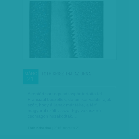
TÓTH KRISZTINA: AZ URNA
MÁRC
21
A reptéri sort egy házaspár tartotta fel.
Franciául beszéltek, de amikor valaki rájuk
szólt, hogy álljanak már félre, a férfi
magyarul szólt vissza. Egy vázaszerű
csomagon huzakodtak,…
Tóth Krisztina
| 2016. március 21.