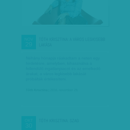
TÓTH KRISZTINA: A VÁROS LEGKISEBB
NOV
29
LAKÁSA
Néhány hónapja ráakadtam a neten egy
hirdetésre, amelyben, kihasználva a
fellendülő ingatlanpiacot és az emelkedő
árakat, a város legkisebb lakását
próbálták értékesíteni.
Tóth Krisztina
| 2016. november 29.
TÓTH KRISZTINA: SZAG
OKT
30