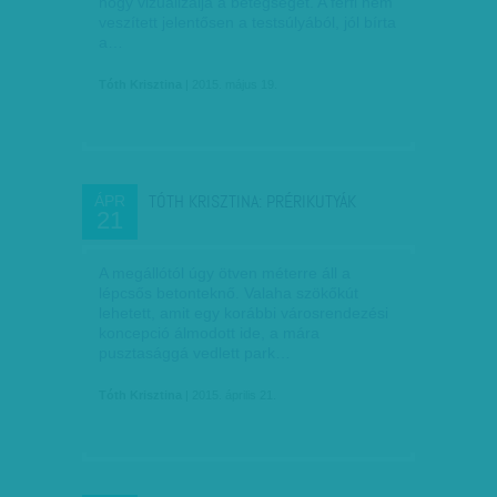
hogy vizualizálja a betegségét. A férfi nem
veszített jelentősen a testsúlyából, jól bírta
a…
Tóth Krisztina
| 2015. május 19.
TÓTH KRISZTINA: PRÉRIKUTYÁK
ÁPR
21
A megállótól úgy ötven méterre áll a
lépcsős betonteknő. Valaha szökőkút
lehetett, amit egy korábbi városrendezési
koncepció álmodott ide, a mára
pusztasággá vedlett park…
Tóth Krisztina
| 2015. április 21.