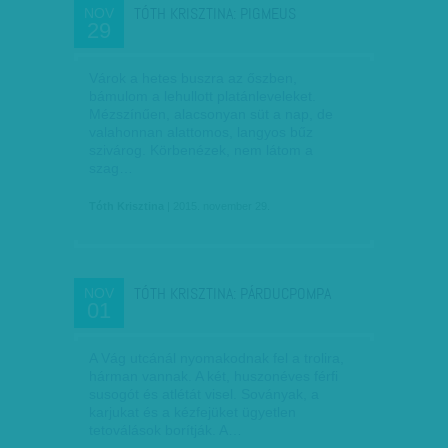
TÓTH KRISZTINA: PIGMEUS
NOV
29
Várok a hetes buszra az őszben,
bámulom a lehullott platánleveleket.
Mézszínűen, alacsonyan süt a nap, de
valahonnan alattomos, langyos bűz
szivárog. Körbenézek, nem látom a
szag…
Tóth Krisztina
| 2015. november 29.
TÓTH KRISZTINA: PÁRDUCPOMPA
NOV
01
A Vág utcánál nyomakodnak fel a trolira,
hárman vannak. A két, huszonéves férfi
susogót és atlétát visel. Soványak, a
karjukat és a kézfejüket ügyetlen
tetoválások borítják. A…