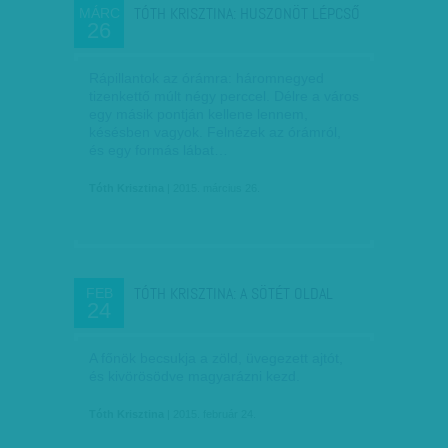
TÓTH KRISZTINA: HUSZONÖT LÉPCSŐ
MÁRC
26
Rápillantok az órámra: háromnegyed
tizenkettő múlt négy perccel. Délre a város
egy másik pontján kellene lennem,
késésben vagyok. Felnézek az órámról,
és egy formás lábat…
Tóth Krisztina
| 2015. március 26.
TÓTH KRISZTINA: A SÖTÉT OLDAL
FEB
24
A főnök becsukja a zöld, üvegezett ajtót,
és kivörösödve magyarázni kezd.
Tóth Krisztina
| 2015. február 24.