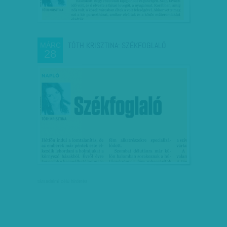
TÓTH KRISZTINA: SZÉKFOGLALÓ
MÁRC
28
társadalmi célú hirdetés