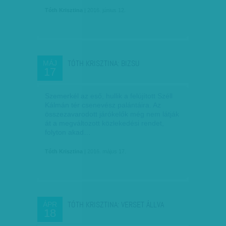
Tóth Krisztina
| 2016. június 12.
TÓTH KRISZTINA: BIZSU
MÁJ
17
Szemerkél az eső, hullik a felújított Széll
Kálmán tér csenevész palántáira. Az
összezavarodott járókelők még nem látják
át a megváltozott közlekedési rendet,
folyton akad…
Tóth Krisztina
| 2016. május 17.
TÓTH KRISZTINA: VERSET ÁLLVA
ÁPR
18