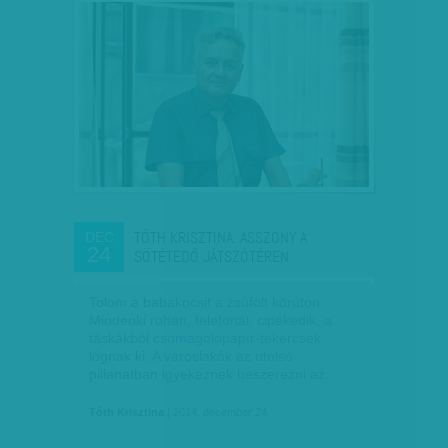
TÓTH KRISZTINA: ASSZONY A
DEC
24
SÖTÉTEDŐ JÁTSZÓTÉREN
Tolom a babakocsit a zsúfolt körúton.
Mindenki rohan, telefonál, cipekedik, a
táskákból csomagolópapír-tekercsek
lógnak ki. A városlakók az utolsó
pillanatban igyekeznek beszerezni az…
Tóth Krisztina
| 2014. december 24.