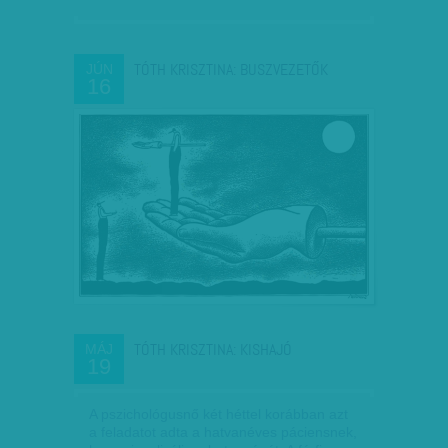
TÓTH KRISZTINA: BUSZVEZETŐK
JÚN
16
TÓTH KRISZTINA: KISHAJÓ
MÁJ
19
A pszichológusnő két héttel korábban azt
a feladatot adta a hatvanéves páciensnek,