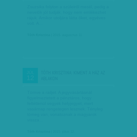
Zsuzsika folyton a szüleiről mesél, pedig a
nevelők jól tudják, hogy nem emlékezhet
rájuk. Amikor utoljára látta őket, egyéves
volt. A…
Tóth Krisztina
| 2015. augusztus 11.
TÓTH KRISZTINA: KIMENT A HÁZ AZ
JÚL
12
ABLAKON
Tömve a railjet. A jegyvásárlásnál
figyelmeztetett a pénztáros, hogy
feltétlenül vegyek helyjegyet, mert
vasárnap rengetegen lesznek. Tényleg
tömeg van, vonatoznak a magyarok
vissza…
Tóth Krisztina
| 2015. július 12.