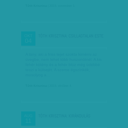
Tóth Krisztina
| 2015. november 1.
TÓTH KRISZTINA: CSILLAGTALAN ESTE
OKT
04
A lány, aki a friss tejet szokta kimérni az
üvegbe, nem lehet több huszonötnél. A kis
fehér kötény és a fehér blúz még üdébbé
teszi a külsejét. A szeme égszínkék,
mosolyog a…
Tóth Krisztina
| 2015. október 4.
TÓTH KRISZTINA: KIRÁNDULÁS
AUG
11