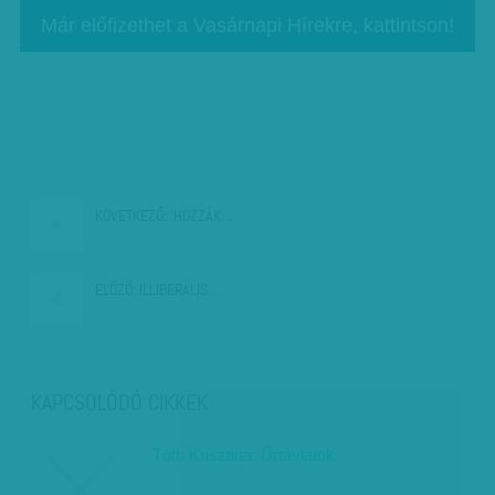
Már előfizethet a Vasárnapi Hírekre, kattintson!
KÖVETKEZŐ:
'HOZZÁK…
ELŐZŐ:
ILLIBERÁLIS…
KAPCSOLÓDÓ CIKKEK
Tóth Krisztina: Űrtávlatok