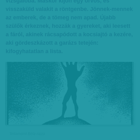
vizsgálóba. Máskor kijön egy orvos, és
visszaküld valakit a röntgenbe. Jönnek-mennek
az emberek, de a tömeg nem apad. Újabb
szülők érkeznek, hozzák a gyereket, aki leesett
a fáról, akinek rácsapódott a kocsiajtó a kezére,
aki gördeszkázott a garázs tetején:
kifogyhatatlan a lista.
Tettamanti Béla rajza