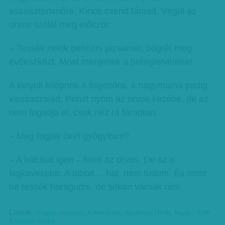
asszisztensnőre. Kínos csend támad. Végül az
orvos szólal meg először:
– Tessék nekik behozni pizsamát, bögrét meg
evőeszközt. Most menjenek a betegfelvételre!
A lányok kilépnek a folyosóra, a nagymama pedig
visszaszalad. Pénzt nyom az orvos kezébe, de az
nem fogadja el, csak néz rá fáradtan.
– Meg fogják őket gyógyítani?
– A hátukat igen – feleli az orvos. De az a
legkevesebb. A többit… hát, nem tudom. És most
ne tessék haragudni, de sokan várnak rám.
Címkék:
magyar irodalom
,
kommentár
,
Vasárnapi Hírek
,
Napló - Tóth
Krisztina rovata