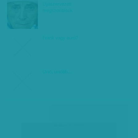
Újjászervezett
megszorítások
Frank vagy euró?
Unió, unióbb…
társadalmi célú hirdetés