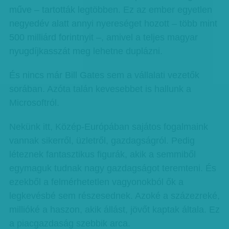
műve – tartották legtöbben. Ez az ember egyetlen
negyedév alatt annyi nyereséget hozott – több mint
500 milliárd forintnyit –, amivel a teljes magyar
nyugdíjkasszát meg lehetne duplázni.
És nincs már Bill Gates sem a vállalati vezetők
sorában. Azóta talán kevesebbet is hallunk a
Microsoftról.
Nekünk itt, Közép-Európában sajátos fogalmaink
vannak sikerről, üzletről, gazdagságról. Pedig
léteznek fantasztikus figurák, akik a semmiből
egymaguk tudnak nagy gazdagságot teremteni. És
ezekből a felmérhetetlen vagyonokból ők a
legkevésbé sem részesednek. Azoké a százezreké,
millióké a haszon, akik állást, jövőt kaptak általa. Ez
a piacgazdaság szebbik arca.