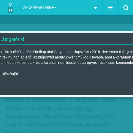
VASÁRNAPI HÍREK
 Látogatónk!
Csillaghullás
i Hírek című közéleti hetilap utolsó nyomtatott lapszáma 2018. december 8-án jel
hirek.hu honlap ettől az időponttól archívumként működik tovább, ahol a korábban
Kommentár
égi módon kereshetők, de a tartalom nem frissül, és az egyes írások sem kommente
Szerző:
Horváth László
| Megjelent a 2011. január 23.-i lapszámban
t köszönjük,
Egy óriástölgyet ismét ledöntött az idő: távozik
a Washington Post igazgatóságából Warren
Buffett, az omahai bölcs, a világ első számú
tőzsdei befektetője. Nem nagy ügy,
mondhatnánk. Nyolcvanon túl épp elég lesz
neki az évtizedek óta szárnyaló Berkshire
Hathaway alap kormányzása, melyen évtizedek