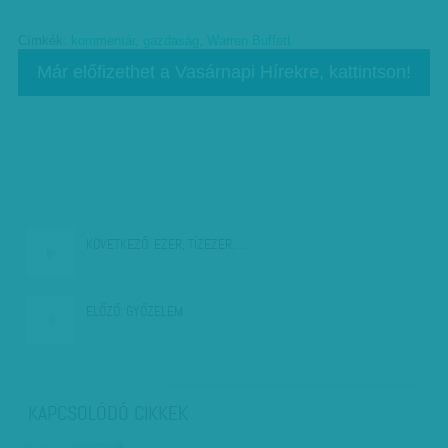
Címkék:
kommentár
,
gazdaság
,
Warren Buffett
Már előfizethet a Vasárnapi Hírekre, kattintson!
KÖVETKEZŐ:
EZER, TÍZEZER,…
ELŐZŐ:
GYŐZELEM
KAPCSOLÓDÓ CIKKEK