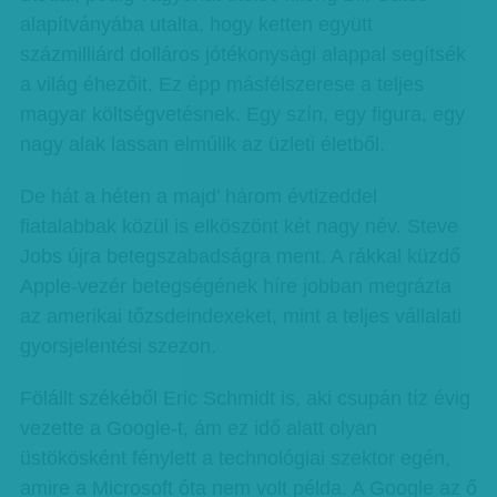
alapítványába utalta, hogy ketten együtt
százmilliárd dolláros jótékonysági alappal segítsék
a világ éhezőit. Ez épp másfélszerese a teljes
magyar költségvetésnek. Egy szín, egy figura, egy
nagy alak lassan elmúlik az üzleti életből.
De hát a héten a majd’ három évtizeddel
fiatalabbak közül is elköszönt két nagy név. Steve
Jobs újra betegszabadságra ment. A rákkal küzdő
Apple-vezér betegségének híre jobban megrázta
az amerikai tőzsdeindexeket, mint a teljes vállalati
gyorsjelentési szezon.
Fölállt székéből Eric Schmidt is, aki csupán tíz évig
vezette a Google-t, ám ez idő alatt olyan
üstökösként fénylett a technológiai szektor egén,
amire a Microsoft óta nem volt példa. A Google az ő