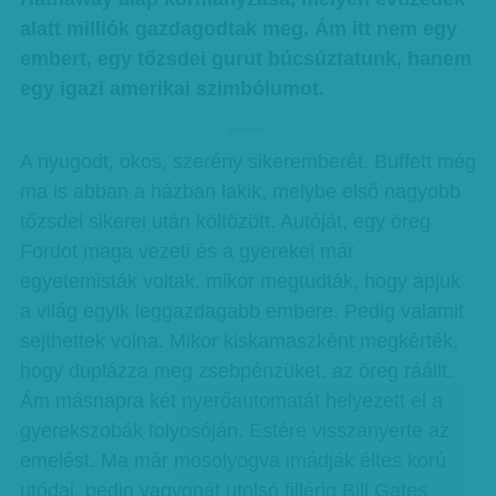
alatt milliók gazdagodtak meg. Ám itt nem egy
embert, egy tőzsdei gurut búcsúztatunk, hanem
egy igazi amerikai szimbólumot.
hirdetes
A nyugodt, okos, szerény sikeremberét. Buffett még
ma is abban a házban lakik, melybe első nagyobb
tőzsdei sikerei után költözött. Autóját, egy öreg
Fordot maga vezeti és a gyerekei már
egyetemisták voltak, mikor megtudták, hogy apjuk
a világ egyik leggazdagabb embere. Pedig valamit
sejthettek volna. Mikor kiskamaszként megkérték,
hogy duplázza meg zsebpénzüket, az öreg ráállt.
Ám másnapra két nyerőautomatát helyezett el a
gyerekszobák folyosóján. Estére visszanyerte az
emelést. Ma már mosolyogva imádják éltes korú
utódai, pedig vagyonát utolsó fillérig Bill Gates