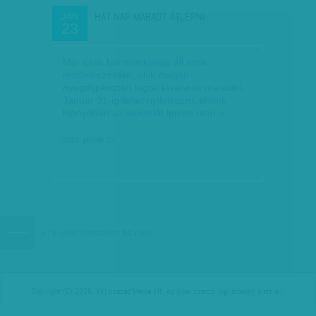
HAT NAP MARADT ÁTLÉPNI
JAN
23
Már csak hat munkanap áll azok
rendelkezésére, akik magán-
nyugdíjpénztári tagok kívánnak maradni.
Január 31-ig lehet nyilatkozni, ennek
hiányában az időkorlát letelte után a…
2011. január 23.
6 / 6 oldal
(összesen
94
cikk)
Copyright (C) 2026, XXI század Média Kft. Az oldal szerzői jogi oltalom alatt áll.