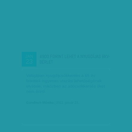
4900 FORINT LEHET A NYUGDÍJAS BKV-
JAN
23
BÉRLET
Valójában nyugdíjcsökkentés a 65 év
felettiek ingyenes utazási lehetőségének
elvétele, miközben az adócsökkentés őket
nem érinti.
Gündisch Mónika
| 2011. január 23.