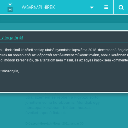
VASÁRNAPI HÍREK
 Látogatónk!
nyugdíj
szűkítés:
i Hírek című közéleti hetilap utolsó nyomtatott lapszáma 2018. december 8-án jel
hirek.hu honlap ettől az időponttól archívumként működik tovább, ahol a korábban
égi módon kereshetők, de a tartalom nem frissül, és az egyes írások sem kommente
t köszönjük,
EXPRESSZ MARADÁS
JAN
30
Háromnegyed nyolcra érkezem a Fiumei
útra, szemem se rebben a kígyózó sortól,
jöhettem volna korábban is. Mondjuk egy
hónappal korábban. Előttem húszas
éveiket taposó fiatalok…
Diószegi-Horváth Nóra
| 2011. január 30.