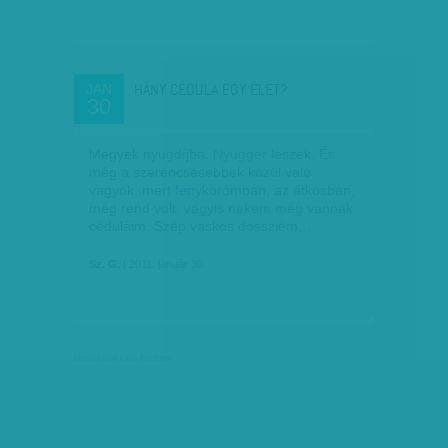
HÁNY CÉDULA EGY ÉLET?
JAN
30
Megyek nyugdíjba. Nyugger leszek. És
még a szerencsésebbek közül való
vagyok, mert fénykoromban, az átkosban,
még rend volt, vagyis nekem még vannak
céduláim. Szép vaskos dossziém,…
Sz. G.
| 2011. január 30.
társadalmi célú hirdetés