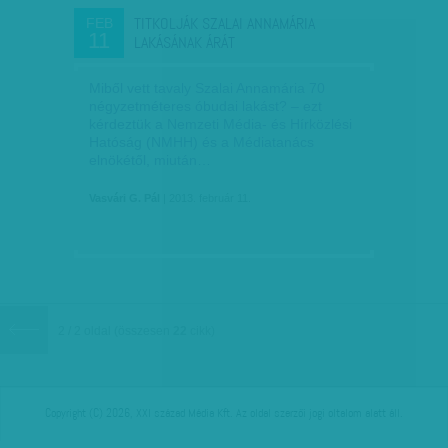
TITKOLJÁK SZALAI ANNAMÁRIA
FEB
11
LAKÁSÁNAK ÁRÁT
Miből vett tavaly Szalai Annamária 70
négyzetméteres óbudai lakást? – ezt
kérdeztük a Nemzeti Média- és Hírközlési
Hatóság (NMHH) és a Médiatanács
elnökétől, miután…
Vasvári G. Pál
| 2013. február 11.
2 / 2 oldal
(összesen
22
cikk)
Copyright (C) 2026, XXI század Média Kft. Az oldal szerzői jogi oltalom alatt áll.