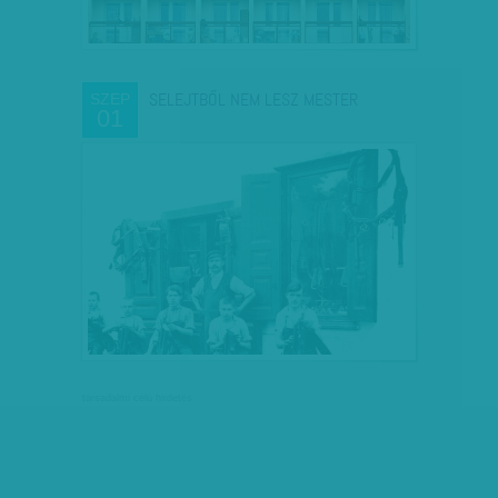
SELEJTBŐL NEM LESZ MESTER
SZEP
01
társadalmi célú hirdetés