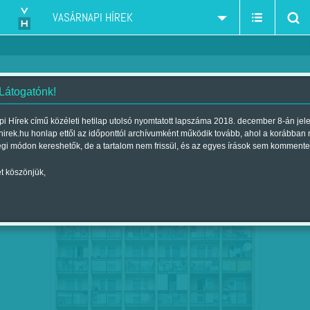
VASÁRNAPI HÍREK
 Látogatónk!
ingatlanpiac
szűkítés:
i Hírek című közéleti hetilap utolsó nyomtatott lapszáma 2018. december 8-án jel
hirek.hu honlap ettől az időponttól archívumként működik tovább, ahol a korábban
égi módon kereshetők, de a tartalom nem frissül, és az egyes írások sem kommente
t köszönjük,
NEM LAKJÁK, FIALTATJÁK
SZEP
28