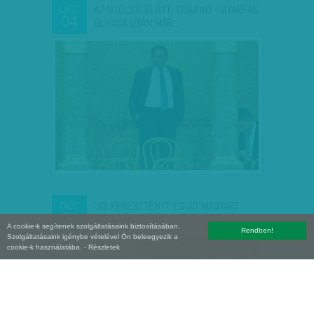
AZ UTOLSÓ ELŐTTI DOMINÓ - GYÁRFÁS
DEC
04
BUKÁSA UTÁN MÁR…
'JÓ KERESZTÉNYT ÉS JÓ MAGYART
DEC
04
NEVELŐ EGYHÁZI…
A cookie-k segítenek szolgáltatásaink biztosításában.
Rendben!
Szolgáltatásaink igénybe vételével Ön beleegyezik a
cookie-k használatába.
- Részletek