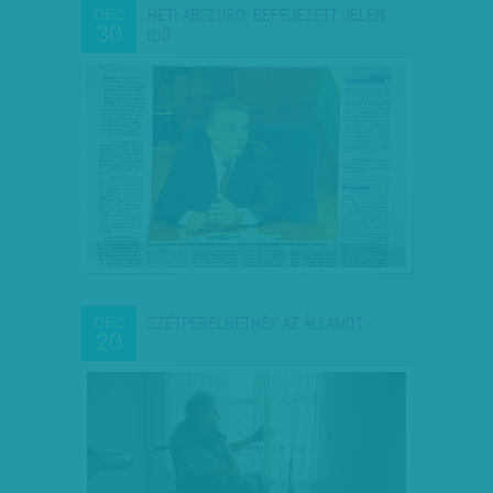
HETI ABSZURD: BEFEJEZETT JELEN
DEC
30
IDŐ
SZÉTPERELHETNÉK AZ ÁLLAMOT
DEC
20