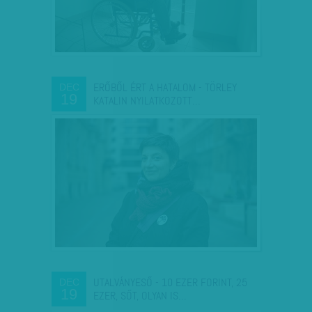
ERŐBŐL ÉRT A HATALOM - TÖRLEY
DEC
19
KATALIN NYILATKOZOTT…
UTALVÁNYESŐ - 10 EZER FORINT, 25
DEC
19
EZER, SŐT, OLYAN IS…