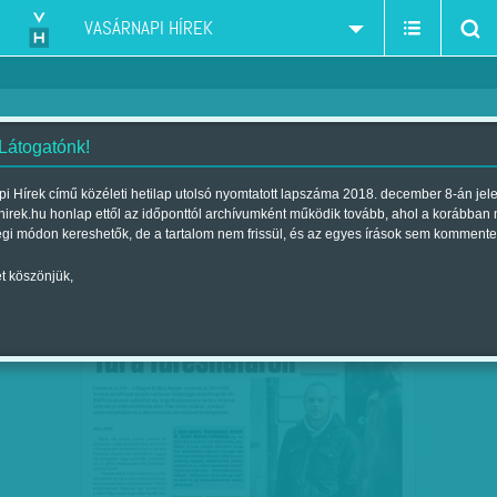
VASÁRNAPI HÍREK
 Látogatónk!
Orbán-kormány
szűkítés:
i Hírek című közéleti hetilap utolsó nyomtatott lapszáma 2018. december 8-án jel
hirek.hu honlap ettől az időponttól archívumként működik tovább, ahol a korábban
égi módon kereshetők, de a tartalom nem frissül, és az egyes írások sem kommente
t köszönjük,
LÁZADÁS AZ URAMBÁTYÁM-RENDSZER
JAN
14
ÉS A…