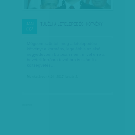
TÚLÉLI A LETELEPEDÉSI KÖTVÉNY
JAN
02
Mégsem szünteti meg a letelepedési
kötvényt a kormány, legalábbis az első
negyedévben biztosan nem, mivel erre a
bevételi forrásra továbbra is számít a
költségvetés…
Munkatársunktól
| 2017. január 2.
hirdetés