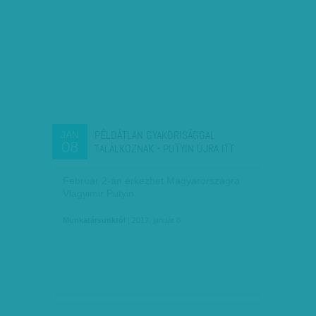
PÉLDÁTLAN GYAKORISÁGGAL
JAN
08
TALÁLKOZNAK - PUTYIN ÚJRA ITT
Február 2-án érkezhet Magyarországra
Vlagyimir Putyin.
Munkatársunktól
| 2017. január 8.