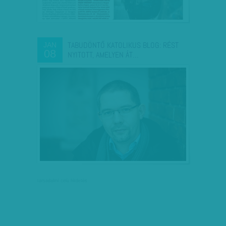
TABUDÖNTŐ KATOLIKUS BLOG: RÉST
JAN
08
NYITOTT, AMELYEN ÁT…
társadalmi célú hirdetés