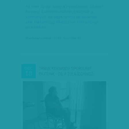
Az nem újság, hogy a nyugdíjasok 10 ezer
forintnyi Erzsébet-utalványt kapnak a
kormánytól, de ugyanennyi jár azoknak,
akik rokkantsági ellátásban, rokkantsági
járadékban,…
Munkatársunktól
| 2016. december 19.
ORBÁN KORMÁNYA SPÓROLHAT
DEC
18
RAJTUNK - DE A TULAJDONHOZ…