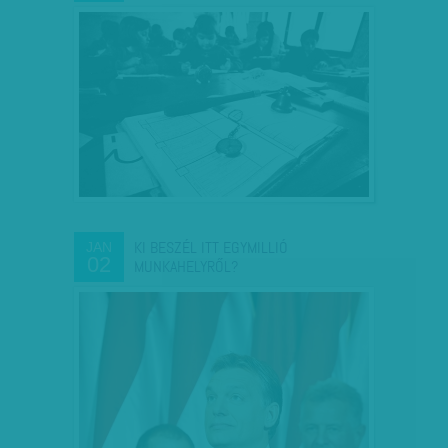
KI BESZÉL ITT EGYMILLIÓ
JAN
02
MUNKAHELYRŐL?