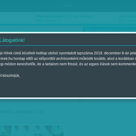
hirdetés
Megtáncoltatott Oscar-szobor
Üdvözlet 
2018. március 16.
2018. márci
Már előfizethet a Vasárnap
 Látogatónk!
i Hírek című közéleti hetilap utolsó nyomtatott lapszáma 2018. december 8-án jel
hirek.hu honlap ettől az időponttól archívumként működik tovább, ahol a korábban
ókusz
Szerintem
Ízlés
Sport
égi módon kereshetők, de a tartalom nem frissül, és az egyes írások sem kommente
t köszönjük,
ző szerint
Címke szerint
YÍRNÁK A MARADÉKOT IS