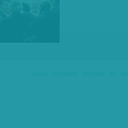
Impresszum
Online médiaajánlat
Print médiaajánlat
ÁSZF
Adatv