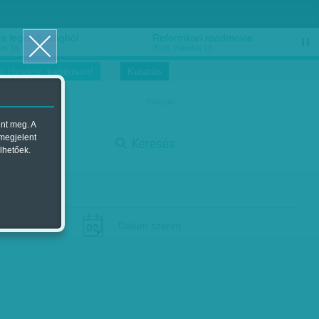
a legelső világból
Reformkori roadmovie
us 16.
2018. március 15.
i Hírekre, kattintson!
Kutatás
magyar
ent meg. A
stop
 megjelent
Keresés
lhetőek.
Dátum szerint