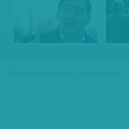
Copyright (C) 2026, XXI század Média Kft. Az oldal szerzői jogi oltalom alatt áll.