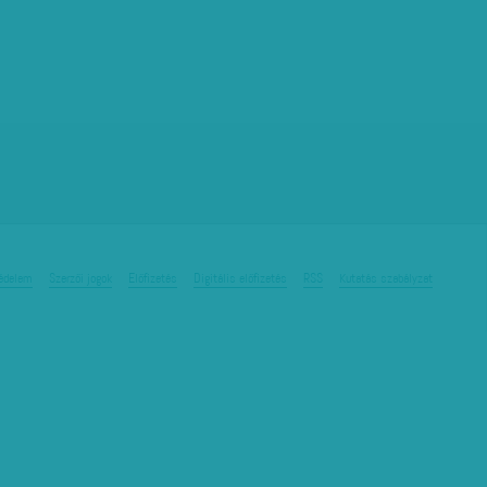
édelem
Szerzői jogok
Előfizetés
Digitális előfizetés
RSS
Kutatás szabályzat