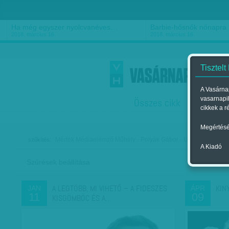
Ha még egyszer nyolcvanéves…
Barbie-hősnők nőnapra
2018. március 16.
2018. március 16.
Tisztelt
A Vasárnap
vasarnapi
Összes cikk
Friss
F
cikkek a r
Megértésé
Mérték Médiaelemző Műhely - Polyák Gábor - Urbán Ágnes
szűkítés:
A Kiadó
Szűrések beállítása
Szer
A LEGTÖBB, MI VIHETŐ – A FIDESZES
KIN
JAN
ÁPR
11
09
KISGÖMBÖC ÉS A…