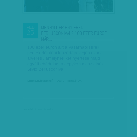
MENNYIT ÉR EGY EBÉD
FEB
25
BERLUSCONIVAL? 100 EZER EURÓT
MÁR…
100 ezer eurón állt a Vasárnapi Hírek
péntek délutáni lapzártája idején az az
árverés , amelynek két nyertese majd
együtt ebédelhet az egykori olasz elnök
Silvio Berlusconival.
Munkatársunktól
| 2017. február 25.
társadalmi célú hirdetés