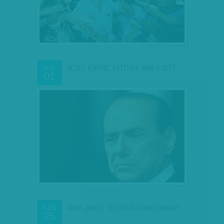
ACZÉL ENDRE: LÁTTUNK MÁR ILYET?
JÚL
01
AVAR JÁNOS: TEKINTIK KOMÉDIÁNAK?
FEB
25