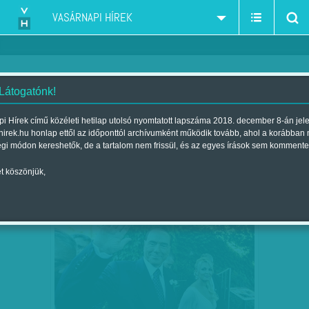
VASÁRNAPI HÍREK
 Látogatónk!
Berlusconi
szűkítés:
i Hírek című közéleti hetilap utolsó nyomtatott lapszáma 2018. december 8-án jel
hirek.hu honlap ettől az időponttól archívumként működik tovább, ahol a korábban
égi módon kereshetők, de a tartalom nem frissül, és az egyes írások sem kommente
t köszönjük,
AZ ELNYŰHETETLEN
NOV
19