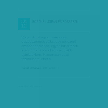
ROGÁNÉK JÓBAN ÉS ROSSZBAN
JÚN
12
Rogán Antal ugyan még csak
epizódszerepet vállalt egy népszerű
szappanoperában, egyes hírforrások
szerint máris bővelkedik az újabb
ajánlatokban. Hamarosan saját
főzőműsora lehet a…
Bálint Orsolya
| 2011. június 12.
társadalmi célú hirdetés