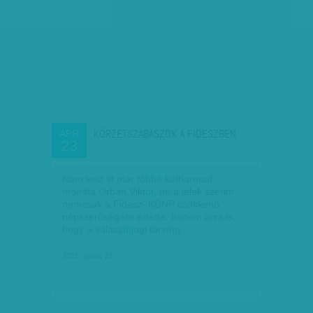
KÖRZETSZABÁSZOK A FIDESZBEN
ÁPR
23
Nem lesz itt már többé kétharmad –
mondta Orbán Viktor, de a jelek szerint
nemcsak a Fidesz–KDNP csökkenő
népszerűségére értette, hanem arra is,
hogy a választójogi törvény…
2011. április 23.