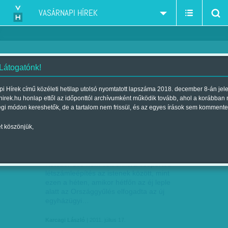
VASÁRNAPI HÍREK
 Látogatónk!
Fidesz-KDNP frakció
szűkítés:
i Hírek című közéleti hetilap utolsó nyomtatott lapszáma 2018. december 8-án jel
hirek.hu honlap ettől az időponttól archívumként működik tovább, ahol a korábban
égi módon kereshetők, de a tartalom nem frissül, és az egyes írások sem kommente
t köszönjük,
GYÓNTATÓFÜLKE- FORRADALOM
JÚL
17
Kétezer éve nem volt ekkora csoportos
létszámleépítés az istenek között, mint
ezen a héten, amikor hétfőn az éj leple
alatt az Országgyűlés el­­fogadta az új
egyházügyi…
Karcagi László
| 2011. július 17.