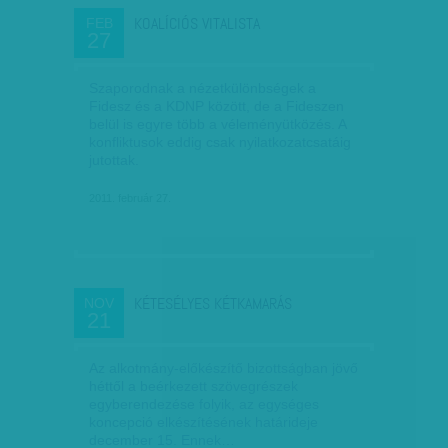
KOALÍCIÓS VITALISTA
FEB
27
Szaporodnak a nézetkülönbségek a
Fidesz és a KDNP között, de a Fideszen
belül is egyre több a véleményütközés. A
konfliktusok eddig csak nyilatkozatcsatáig
jutottak.
2011. február 27.
KÉTESÉLYES KÉTKAMARÁS
NOV
21
Az alkotmány-előkészítő bizottságban jövő
héttől a beérkezett szövegrészek
egyberendezése folyik, az egységes
koncepció elkészítésének határideje
december 15. Ennek…