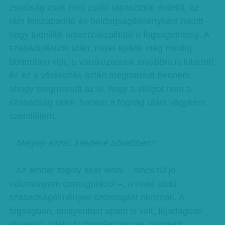
zsidóság csak mint zsidó tapasztalat érdekli, az
rám felszabadító és boldogságélményként hatott –
hogy tudniillik univerzalizálható a fogságélmény. A
szabadulásunk után, mivel apánk még mindig
börtönben volt, a várakozásunk továbbra is kitartott,
és ez a várakozás aztán megmaradt bennem,
ahogy megmaradt az is, hogy a világot nem a
szabadság utáni, hanem a fogság utáni vágyként
szemléljem.
– Meglep ezzel, kifejtené bővebben?
– Az ember fogoly akar lenni – nincs túl jó
véleményem önmagunkról –, a rövid életű
szabadságélmények szorongást okoznak. A
fogságban, amilyenben apám is volt, fejadagban
részesül, totális biztonságban van, mindent