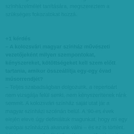
színházelmélet tanítására, megszereztem a
szükséges fokozatokat hozzá.
+1 kérdés
– A kolozsvári magyar színház művészeti
vezetőjeként milyen szempontokat,
kényszereket, kötöttségeket kell szem előtt
tartania, amikor összeállítja egy-egy évad
műsorrendjét?
– Teljes szabadságban dolgozunk, a repertoárt
nem vizsgálja felül senki, nem kényszerítenek ránk
semmit. A kolozsvári színház saját utat jár a
magyar színházi szcénán belül. A ’90-es évek
elején eleve úgy definiáltuk magunkat, hogy mi egy
európai színházzá akarunk válni – és ez is történt.