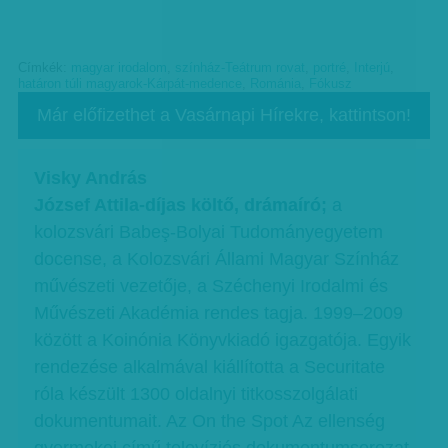
Címkék:
magyar irodalom
,
színház-Teátrum rovat
,
portré
,
Interjú
,
határon túli magyarok-Kárpát-medence
,
Románia
,
Fókusz
Már előfizethet a Vasárnapi Hírekre, kattintson!
Visky András
József Attila-díjas költő, drámaíró;
a
kolozsvári Babeş-Bolyai Tudományegyetem
docense, a Kolozsvári Állami Magyar Színház
művészeti vezetője, a Széchenyi Irodalmi és
Művészeti Akadémia rendes tagja. 1999–2009
között a Koinónia Könyvkiadó igazgatója. Egyik
rendezése alkalmával kiállította a Securitate
róla készült 1300 oldalnyi titkosszolgálati
dokumentumait. Az On the Spot Az ellenség