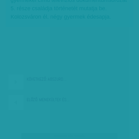
gyermekei című televíziós dokumentumsorozat
5. része családja történetét mutatja be.
Kolozsváron él, négy gyermek édesapja.
KÖVETKEZŐ:
ABSZURD…
ELŐZŐ:
MENEKÜLTEK ÉS…
társadalmi célú hirdetés