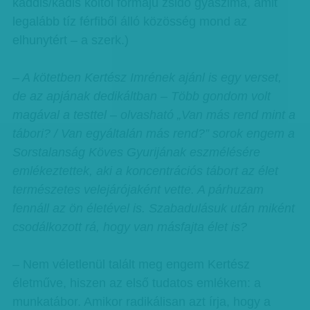
kaddis/kádis költői formájú zsidó gyászima, amit
legalább tíz férfiből álló közösség mond az
elhunytért – a szerk.)
– A kötetben Kertész Imrének ajánl is egy verset,
de az apjának dedikáltban – Több gondom volt
magával a testtel – olvasható „Van más rend mint a
tábori? / Van egyáltalán más rend?” sorok engem a
Sorstalanság Köves Gyurijának eszmélésére
emlékeztettek, aki a koncentrációs tábort az élet
természetes velejárójaként vette. A párhuzam
fennáll az ön életével is. Szabadulásuk után miként
csodálkozott rá, hogy van másfajta élet is?
– Nem véletlenül talált meg engem Kertész
életműve, hiszen az első tudatos emlékem: a
munkatábor. Amikor radikálisan azt írja, hogy a