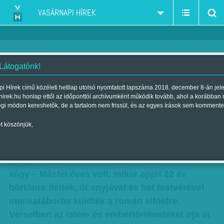
VASÁRNAPI HÍREK
 Látogatónk!
A fogság biztonsága – Interjú
i Hírek című közéleti hetilap utolsó nyomtatott lapszáma 2018. december 8-án jel
hirek.hu honlap ettől az időponttól archívumként működik tovább, ahol a korábban
Visky András költővel
égi módon kereshetők, de a tartalom nem frissül, és az egyes írások sem kommente
Szerző:
Rácz I. Péter
| Megjelent a 2017. december 02.-i lapszámban
t köszönjük,
Fogság
utáni
vágy – Másfél éves volt, mikor apját 22 év
börtönre ítélték, őt anyjával és hat testvérével
munkatáborba küldték a román alföldre.
Verseiben az isten- és embertörténeteket írja át