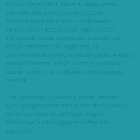
könyvet magam előtt, ahová az egyes versek
bekerülhetnek. A most kiadott sorozatot
önmagamban a Bible Black – bibliafekete –
címmel-névvel illettem: olyan bibliai átírások
szerepelnek benne, amelyek az istentörténetet
emberi történetként mutatják meg, az
embertörténeteket pedig istentörténetként. Azokat a
pontokat keresem, amikor a kettő egymásba tud
hatolni, s nem lehet megkülönböztetni egyiket a
másiktól.
– Aki tipologizálni szeretné a verseit, nemigen
tudná az úgynevezett istenes verseit elkülöníteni,
hiszen mindegyik az. Állíthatjuk, hogy a
költeményei a Biblia egyes részeihez írott
jegyzetek?