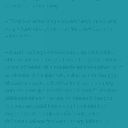
tapasztalat a mai napig.
– Fordítsuk akkor meg a kérdésirányt: mi az, ami
még inkább elmélyítette a költői érdeklődését a
Biblia felé?
– A szent szövegeket évszázadokig felolvasták,
ebből következik, hogy a térben hangzó karakterük
sokkal közelebb áll a megértés lehetőségéhez, mint
az olvasás. A diákjaimnak, akiket szintén hangos
olvasásra buzdítok, Kertész Imre Kaddis a meg
nem született gyermekért című regényét szoktam
példaként felhozni: ez egy mindenestől hangos
felolvasásra szánt könyv – és ha mindenben
engedelmeskednénk az előírásnak, akkor
tízünknek kellene felolvasnunk egy időben. (A