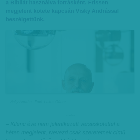
a Bibliát használva forrásként. Frissen
megjelent kötete kapcsán Visky Andrással
beszélgettünk.
Visky András - Fotó: Lakos Gábor
hirdetes
– Kilenc éve nem jelentkezett verseskötettel a
héten megjelent, Nevezd csak szeretetnek című