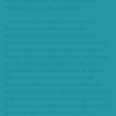
könyvet megelőzően. Miért fokozta ennyire a
várakozást és mi a kötet szervezőelve?
– Több műfajú író vagyok, nem én hozom a
döntéseket a szövegeim megszületése
tekintetében. A színházi és egyetemi oktatói
feladataim mellett megrendelésre drámákat is írok,
és talán végre a családregényem is megtalálta a
formáját, már nem nekem kell írnom, írja önmagát,
én csak sokat dolgozom rajta. De a versek is
folyamatosan a közelemben vannak, ha másként
nem, úgy, hogy másokét olvasom. Az egyik
legnagyobb versfogyasztónak ismerem magam
ebben a régióban. A vers ugyanis a legszigorúbban
tudja karbantartani az ember nyelvét, gondolatait –
olykor a lelkét is. Az utóbbi években úgy alakult, ha
verset írok, egyben könyvet is írok. Látom a