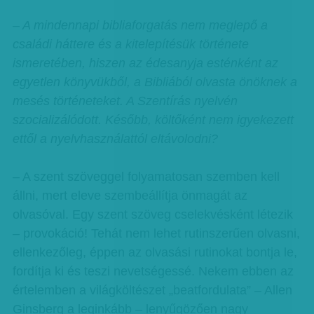
– A mindennapi bibliaforgatás nem meglepő a
családi háttere és a kitelepítésük története
ismeretében, hiszen az édesanyja esténként az
egyetlen könyvükből, a Bibliából olvasta önöknek a
mesés történeteket. A Szentírás nyelvén
szocializálódott. Később, költőként nem igyekezett
ettől a nyelvhasználattól eltávolodni?
– A szent szöveggel folyamatosan szemben kell
állni, mert eleve szembeállítja önmagát az
olvasóval. Egy szent szöveg cselekvésként létezik
– provokáció! Tehát nem lehet rutinszerűen olvasni,
ellenkezőleg, éppen az olvasási rutinokat bontja le,
fordítja ki és teszi nevetségessé. Nekem ebben az
értelemben a világköltészet „beatfordulata” – Allen
Ginsberg a leginkább – lenyűgözően nagy