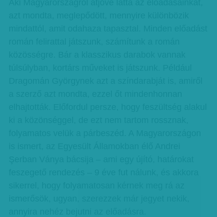
Aki Magyarországról átjőve látta az előadásainkat,
azt mondta, meglepődött, mennyire különbözik
mindattól, amit odahaza tapasztal. Minden előadást
román felirattal játszunk, számítunk a román
közösségre. Bár a klasszikus darabok vannak
túlsúlyban, kortárs műveket is játszunk. Például
Dragomán Györgynek azt a színdarabját is, amiről
a szerző azt mondta, ezzel őt mindenhonnan
elhajtották. Előfordul persze, hogy feszültség alakul
ki a közönséggel, de ezt nem tartom rossznak,
folyamatos velük a párbeszéd. A Magyarországon
is ismert, az Egyesült Államokban élő Andrei
Şerban Ványa bácsija – ami egy újító, határokat
feszegető rendezés – 9 éve fut nálunk, és akkora
sikerrel, hogy folyamatosan kérnek meg rá az
ismerősök, ugyan, szerezzek már jegyet nekik,
annyira nehéz bejutni az előadásra.