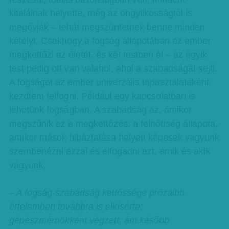
kitalálnak helyette, még az öngyilkosságtól is
megóvják – tehát megszüntetnek benne minden
kételyt. Csakhogy a fogság állapotában az ember
megkettőzi az életét, és két testben él – az egyik
test pedig ott van valahol, ahol a szabadságát sejti.
A fogságot az ember univerzális tapasztalataként
kezdtem felfogni. Például egy kapcsolatban is
lehetünk fogságban. A szabadság az, amikor
megszűnik ez a megkettőzés: a felnőttség állapota,
amikor mások hibáztatása helyett képesek vagyunk
szembenézni azzal és elfogadni azt, amik és akik
vagyunk.
– A fogság-szabadság kettőssége prózaibb
értelemben továbbra is elkísérte:
gépészmérnökként végzett, ám később