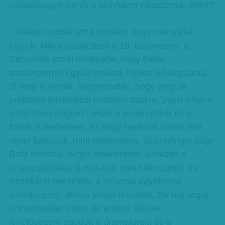
pályaelhagyó lett és a színházat választotta. Miért?
– Mások hozták azt a döntést, hogy mérnökké
legyek. Mikor betöltöttem a 18. életévemet, a
Securitate azzal ünnepelte, hogy Péter
testvéremmel együtt bevittek minket kihallgatásra,
őt meg is verték. Megmondták, hogy meg se
próbáljak felvételizni irodalom szakra, „nem lehet a
kultúrában dolgom”. Mivel a matematikát és a
fizikát is kedveltem, és nagy hatással voltak rám
olyan fizikusok, mint Heisenberg, Schrödinger vagy
Bohr filozófiai tárgyú értekezései, amikben a
részecskefizikáról már-már mint költészetről és
filozófiáról beszéltek, a műszaki egyetemre
jelentkeztem, ahová simán felvettek. De hát végig
színikritikákat írtam, és amikor ’89-ben
lehetőségem adódott a dramaturgia és a