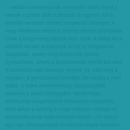
– Inkább kommentárnak nevezném őket, mivel a
versek a szóba állás szituációi is egyben. Én a
jelentős verseket istenes verseknek tekintem. A
nagy hitetlenek versei is istenes versek számomra.
Csak a langymeleg versek nem azok. A hideg és a
tűzforró versek a nyelvnek azzal az állapotával
dolgoznak, amely még emlékszik valami
nyelvelőttire, amely a formátlannak formát tud adni.
A Szentírás napi olvasója vagyok, ez adja meg a
napjaim, a gondolataim formáját, de mindig a nem
tudás, a teljes ismeretlenség nézőpontjából
olvasom a szent szövegeket. Mindenfajta
előretudást megpróbálok eltávolítani magamtól,
mert akkor a szöveg a maga teljesen váratlan és
ismeretlen arcát tudja mutatni nekem – és olykor
egy-egy szövegolvasat továbbírja magát bennem.