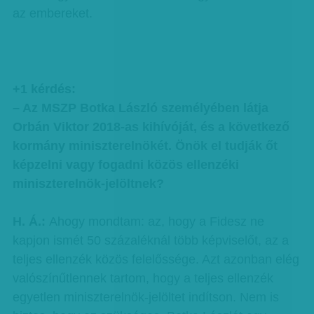
az embereket.
+1 kérdés:
– Az MSZP Botka László személyében látja
Orbán Viktor 2018-as kihívóját, és a következő
kormány miniszterelnökét. Önök el tudják őt
képzelni vagy fogadni közös ellenzéki
miniszterelnök-jelöltnek?
H. Á.:
Ahogy mondtam: az, hogy a Fidesz ne
kapjon ismét 50 százaléknál több képviselőt, az a
teljes ellenzék közös felelőssége. Azt azonban elég
valószínűtlennek tartom, hogy a teljes ellenzék
egyetlen miniszterelnök-jelöltet indítson. Nem is