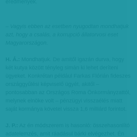
eredmények.
– Vagyis ebben az esetben nyugodtan mondhatjuk
azt, hogy a csalás, a korrupció állatorvosi eset
Magyarországon.
H. Á.:
Mondhatjuk. De amitől igazán durva, hogy
két kutya között tényleg simán ki lehet deríteni
ügyeket. Konkrétan például Farkas Flórián fideszes
országgyűlési képviselő ügyét, akitől –
pontosabban az Országos Roma Önkormányzattól,
melynek elnöke volt – pénzügyi visszaélés miatt
saját kormánya követel vissza 1,6 milliárd forintot.
J. P.:
Az én módszerem is hasonló: összehasonlító
adatelemzés, amit ráadásul bárki elvégezhet. Én