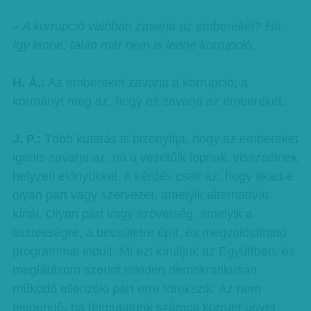
– A korrupció valóban zavarja az embereket? Ha
így lenne, talán már nem is lenne korrupció.
H. Á.:
Az embereket zavarja a korrupció; a
kormányt meg az, hogy ez zavarja az embereket.
J. P.:
Több kutatás is bizonyítja, hogy az embereket
igenis zavarja az, ha a vezetőik lopnak, visszaélnek
helyzeti előnyükkel. A kérdés csak az, hogy akad-e
olyan párt vagy szervezet, amelyik alternatívát
kínál. Olyan párt vagy szövetség, amelyik a
tisztességre, a becsületre épít, és megvalósítható
programmal indult. Mi ezt kínáljuk az Együttben, és
meglátásom szerint minden demokratikusan
működő ellenzéki párt erre törekszik. Az nem
elegendő, ha felmutatunk számos korrupt ügyet