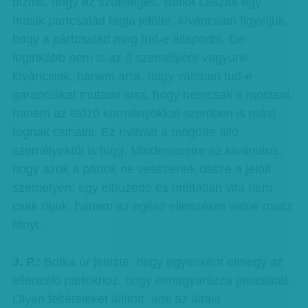
biztos, hogy ez szükséges. Botka Lászlót egy
másik pártcsalád tagja jelölte, kíváncsian figyeljük,
hogy a pártcsalád meg tud-e állapodni. De
leginkább nem is az ő személyére vagyunk
kíváncsiak, hanem arra, hogy valóban tud-e
garanciákat mutatni arra, hogy nemcsak a mostani,
hanem az előző kormányokkal szemben is mást
fognak csinálni. Ez nyilván a mögötte álló
személyektől is függ. Mindenesetre az kívánatos,
hogy azok a pártok ne vesszenek össze a jelölt
személyén: egy elhúzódó és méltatlan vita nem
csak rájuk, hanem az egész ellenzékre vetne rossz
fényt.
J. P.:
Botka úr jelezte, hogy egyenként elmegy az
ellenzéki pártokhoz, hogy elmagyarázza javaslatát.
Olyan feltételeket állított, ami az általa