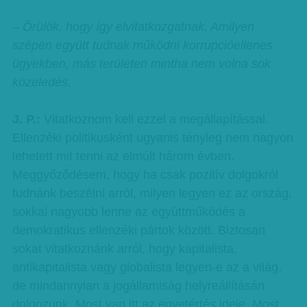
– Örülök, hogy így elvitatkozgatnak. Amilyen
szépen együtt tudnak működni korrupcióellenes
ügyekben, más területen mintha nem volna sok
közeledés.
J. P.:
Vitatkoznom kell ezzel a megállapítással.
Ellenzéki politikusként ugyanis tényleg nem nagyon
lehetett mit tenni az elmúlt három évben.
Meggyőződésem, hogy ha csak pozitív dolgokról
tudnánk beszélni arról, milyen legyen ez az ország,
sokkal nagyobb lenne az együttműködés a
demokratikus ellenzéki pártok között. Biztosan
sokat vitatkoznánk arról, hogy kapitalista,
antikapitalista vagy globalista legyen-e az a világ,
de mindannyian a jogállamiság helyreállításán
dolgozunk. Most van itt az egyetértés ideje. Most