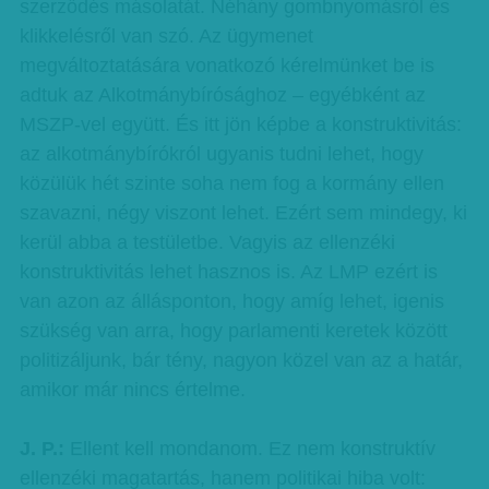
szerződés másolatát. Néhány gombnyomásról és
klikkelésről van szó. Az ügymenet
megváltoztatására vonatkozó kérelmünket be is
adtuk az Alkotmánybírósághoz – egyébként az
MSZP-vel együtt. És itt jön képbe a konstruktivitás:
az alkotmánybírókról ugyanis tudni lehet, hogy
közülük hét szinte soha nem fog a kormány ellen
szavazni, négy viszont lehet. Ezért sem mindegy, ki
kerül abba a testületbe. Vagyis az ellenzéki
konstruktivitás lehet hasznos is. Az LMP ezért is
van azon az állásponton, hogy amíg lehet, igenis
szükség van arra, hogy parlamenti keretek között
politizáljunk, bár tény, nagyon közel van az a határ,
amikor már nincs értelme.
J. P.:
Ellent kell mondanom. Ez nem konstruktív
ellenzéki magatartás, hanem politikai hiba volt: