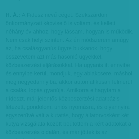
H. Á.:
A Fidesz nevű céget. Szekszárdon
önkormányzati képviselő is voltam, és kellett
néhány év ahhoz, hogy lássam, hogyan is működik.
Nem csak helyi szinten. Az én módszerem amúgy
az, ha csalásgyanús ügyre bukkanok, hogy
összevetem azt más hasonló ügyekkel,
közbeszerzési eljárásokkal. Ha ugyanis itt ennyibe
és ennyibe kerül, mondjuk, egy ablakcsere, máshol
meg negyedannyiba, akkor automatikusan felmerül
a csalás, lopás gyanúja. Amikorra elhagytam a
Fideszt, már jelentős közbeszerzési adatbázis
létezett, gondolom, uniós nyomásra, és olyannyira
egyszerűvé vált a kutatás, hogy állatorvosként két
kutya vizsgálata között beütöttem a kért adatokat a
közbeszerzés oldalán, és már jöttek is az