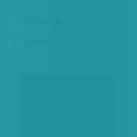
KÖVETKEZŐ:
MIRE ELÉG…
ELŐZŐ:
GÁL J. ZOLTÁN:…
társadalmi célú hirdetés