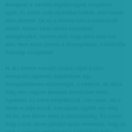
Budapest V. kerületi ingatlanügyeit vizsgálom,
ugye, és szinte csak olyanokat találok, ahol valami
nem stimmel. De ez a munka nem a módszertől
nehéz, hiszen bárki kérhet közérdekű
adatigénylést, hanem attól, hogy ebbe bele kell
állni. Mert aztán jönnek a fenyegetések, a különféle
hatósági vizsgálatok.
H. Á.:
Amikor Horváth András kijött a NAV
korrupciós ügyeivel, alapítottunk egy
korrupcióellenes szövetséget, a Kelleszt, de akkor
még nem nagyon kerestek bennünket kétes
ügyekkel. Ez mára megváltozott. Van olyan, aki a
névét is adja hozzá. Korrupciós ügyből van még
50-60, ami bőven kitart a választásokig. És tudom,
hogy Lázár János például azzal védekezik, hogy az