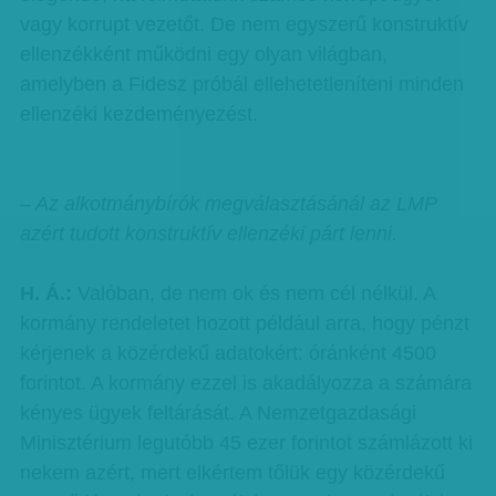
vagy korrupt vezetőt. De nem egyszerű konstruktív
ellenzékként működni egy olyan világban,
amelyben a Fidesz próbál ellehetetleníteni minden
ellenzéki kezdeményezést.
– Az alkotmánybírók megválasztásánál az LMP
azért tudott konstruktív ellenzéki párt lenni.
H. Á.:
Valóban, de nem ok és nem cél nélkül. A
kormány rendeletet hozott például arra, hogy pénzt
kérjenek a közérdekű adatokért: óránként 4500
forintot. A kormány ezzel is akadályozza a számára
kényes ügyek feltárását. A Nemzetgazdasági
Minisztérium legutóbb 45 ezer forintot számlázott ki
nekem azért, mert elkértem tőlük egy közérdekű