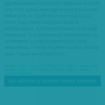
együttműködésbe hívott pártok egyikének sem felel
meg. A DK nyilván nem fogja lenyelni a Gyurcsány
nélküli listát. Az Együtt eleve nem megy közös
listára, míg a Párbeszéd ragaszkodik az
előválasztáshoz. A részletekről azután tudok majd
beszámolni, ha a sajtóban való üzengetéseken túl,
személyesen is meghallgattam Botka László
elképzeléseit. A fentiek fényében azonban ma nem
látom, hogyan lenne közös jelölt.
Címkék:
Fókusz
,
Interjú
,
LMP
,
Hadházy Ákos
,
Együtt
,
Juhász Péter
,
korrupció
,
Fidesz
,
Orbán-kormány
,
illiberális rendszer
,
ellenzék
,
2018-as választások
Már előfizethet a Vasárnapi Hírekre, kattintson!