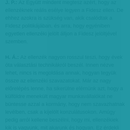
J. P.:
Az Együtt mindent megtesz azért, hogy az
ellenzéknek reális esélye legyen a Fidesz ellen. De
ehhez azokra is szükség van, akik csalódtak a
Fidesz politikájában, és arra, hogy egyéniben
egyetlen ellenzéki jelölt álljon a Fidesz jelöltjével
szemben.
H. Á.:
Az ellenzék nagyon rosszul teszi, hogy évek
óta választási technikákról beszél. Innen nézve
lehet, nincs is megoldása annak, hogyan tegyük
össze az ellenzéki szavazatokat. Már az nagy
előrelépés lenne, ha sikerülne elérnünk azt, hogy a
külföldre menekült magyar munkavállalókat ne
büntesse azzal a kormány, hogy nem szavazhatnak
levélben, csak a kijelölt konzulátusokon. Amúgy
pedig arról kellene beszélni, hogy mi, ellenzékiek
kik is vagyunk, mit akarunk és hogyan. Ez érdekli