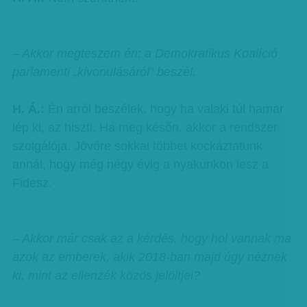
– Akkor megteszem én: a Demokratikus Koalíció
parlamenti „kivonulásáról” beszél.
H. Á.:
Én arról beszélek, hogy ha valaki túl hamar
lép ki, az hiszti. Ha meg későn, akkor a rendszer
szolgálója. Jövőre sokkal többet kockáztatunk
annál, hogy még négy évig a nyakunkon lesz a
Fidesz.
– Akkor már csak az a kérdés, hogy hol vannak ma
azok az emberek, akik 2018-ban majd úgy néznek
ki, mint az ellenzék közös jelöltjei?