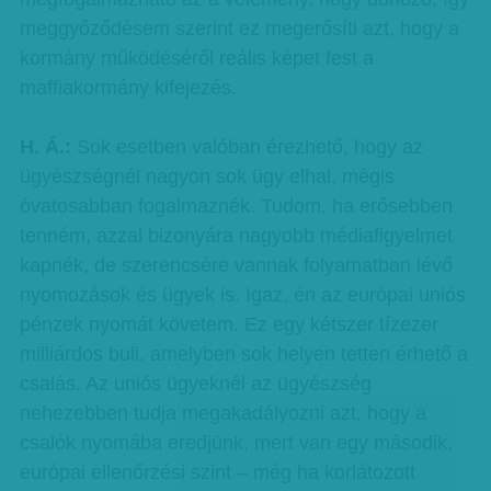
meggyőződésem szerint ez megerősíti azt, hogy a
kormány működéséről reális képet fest a
maffiakormány kifejezés.
H. Á.:
Sok esetben valóban érezhető, hogy az
ügyészségnél nagyon sok ügy elhal, mégis
óvatosabban fogalmaznék. Tudom, ha erősebben
tenném, azzal bizonyára nagyobb médiafigyelmet
kapnék, de szerencsére vannak folyamatban lévő
nyomozások és ügyek is. Igaz, én az európai uniós
pénzek nyomát követem. Ez egy kétszer tízezer
milliárdos buli, amelyben sok helyen tetten érhető a
csalás. Az uniós ügyeknél az ügyészség
nehezebben tudja megakadályozni azt, hogy a
csalók nyomába eredjünk, mert van egy második,
európai ellenőrzési szint – még ha korlátozott