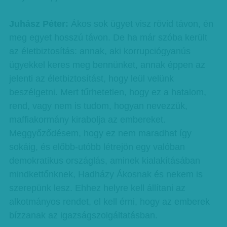
Juhász Péter:
Ákos sok ügyet visz rövid távon, én
meg egyet hosszú távon. De ha már szóba került
az életbiztosítás: annak, aki korrupciógyanús
ügyekkel keres meg bennünket, annak éppen az
jelenti az életbiztosítást, hogy leül velünk
beszélgetni. Mert tűrhetetlen, hogy ez a hatalom,
rend, vagy nem is tudom, hogyan nevezzük,
maffiakormány kirabolja az embereket.
Meggyőződésem, hogy ez nem maradhat így
sokáig, és előbb-utóbb létrejön egy valóban
demokratikus országlás, aminek kialakításában
mindkettőnknek, Hadházy Ákosnak és nekem is
szerepünk lesz. Ehhez helyre kell állítani az
alkotmányos rendet, el kell érni, hogy az emberek
bízzanak az igazságszolgáltatásban.