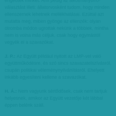
engedtek minket. Ami pedig az alkotmánybíró-
választást illeti: állatorvosként tudom, hogy minden
ellenszernek lehetnek mellékhatásai. Ezúttal azt
mutatta meg, miben gyönge az ellenzék: olyan
otromba módon ugrottak nekünk a többiek, mintha
nem is volna más céljuk, csak hogy egymástól
vegyék el a szavazókat.
J. P.:
Az Együtt például nyitott az LMP-vel való
együttműködésre, és szó sincs szavazatelszívásról,
csupán politikai véleménynyilvánításról. Ehelyett
inkább egyesíteni kellene a szavazókat.
H. Á.:
Nem vagyunk sértődősek, csak nem tartjuk
helyesnek, amikor az Együtt vezetője két lábbal
éppen belénk száll.