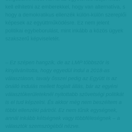
kell elhitetni az emberekkel, hogy van alternatíva, s
hogy a demokratikus ellenzék külön-külön szereplői
képesek az együttműködésre. Ez nem jelent
politikai egybeborulást, mint inkább a közös ügyek
szakszerű képviseletét.
– Ez szépen hangzik, de az LMP többször is
kinyilvánította, hogy egyedül indul a 2018-as
választáson, tavaly ősszel pedig az Együtt is az
önálló indulás mellett foglalt állás, bár az egyéni
választókerületeknél nyitottabb szövetségi politikát
is el tud képzelni. És akkor még nem beszéltem a
többi ellenzéki pártról. Ez nem tűnik egységnek,
annál inkább kétségnek vagy többféleségnek – a
választók szemszögéből nézve.