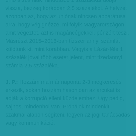
unió a számlák mindössze 1 százalékát dobja
vissza, bezzeg korábban 2,5 százalékot. A helyzet
azonban az, hogy az uniónak nincsen apparátusa
arra, hogy végignézze, mi folyik Magyarországon,
amit végeztet, azt is magáncégekkel, pénzért teszi.
Másrészt 2015–2016-ban tízszer annyi számlát
küldtünk ki, mint korábban. Vagyis a Lázár-féle 1
százalék jóval több esetet jelent, mint tizedannyi
számla 2,5 százaléka.
J. P.:
Hozzám ma már naponta 2-3 megkeresés
érkezik, sokan hozzám hasonlóan az arcukat is
adják a korrupció elleni küzdelemhez. Ügy pedig,
sajnos, mindenhol van. Próbálok mindenkit
szakmai alapon segíteni, legyen az jogi tanácsadás
vagy kommunikáció.