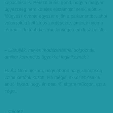
kapacitású is. Persze óriási gond, hogy a magyar
ügyészség nem köteles elszámolni senki előtt. A
főügyész évente egyszer eljön a parlamentbe, ahol
válaszolnia kell kínos kérdésekre, aminek nyoma
marad – de több kellemetlensége nem lesz belőle.
– Elárulják, milyen módszertannal dolgoznak,
amikor korrupciós ügyekkel foglalkoznak?
H. Á.:
Nem hiszem, hogy ebben nagy különbség
volna kettőnk között. Ha mégis, akkor az csakis
abból fakad, hogy én belülről láttam működni ezt a
céget.
– Céget?