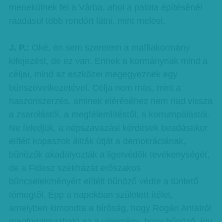
menekülnek fel a Várba, ahol a palota építésénél
ráadásul több rendőrt látni, mint melóst.
J. P.:
Oké, én sem szeretem a maffiakormány
kifejezést, de ez van. Ennek a kormánynak mind a
céljai, mind az eszközei megegyeznek egy
bűnszövetkezetével. Célja nem más, mint a
haszonszerzés, aminek eléréséhez nem riad vissza
a zsarolástól, a megfélemlítéstől, a korrumpálástól.
Ne feledjük, a népszavazási kérdések beadásakor
elítélt kopaszok állták útját a demokráciának,
bűnözők akadályozták a ligetvédők tevékenységét,
de a Fidesz székházát erőszakos
bűncselekményért elítélt bűnöző védte a tüntető
tömegtől. Épp a napokban született ítélet,
amelyben kimondta a bíróság, hogy Rogán Antalról
megfogalmazható az a vélemény, hogy bűnöző, így