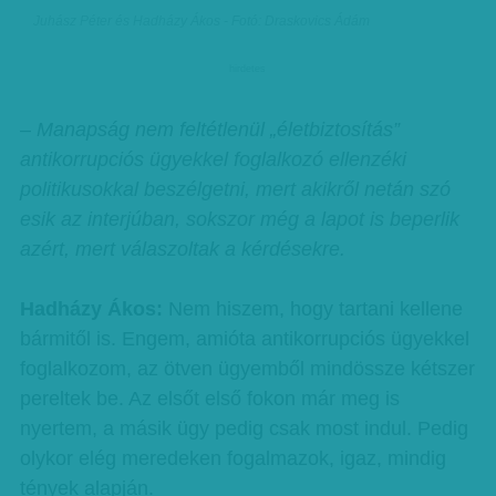
Juhász Péter és Hadházy Ákos - Fotó: Draskovics Ádám
hirdetes
– Manapság nem feltétlenül „életbiztosítás”
antikorrupciós ügyekkel foglalkozó ellenzéki
politikusokkal beszélgetni, mert akikről netán szó
esik az interjúban, sokszor még a lapot is beperlik
azért, mert válaszoltak a kérdésekre.
Hadházy Ákos:
Nem hiszem, hogy tartani kellene
bármitől is. Engem, amióta antikorrupciós ügyekkel
foglalkozom, az ötven ügyemből mindössze kétszer
pereltek be. Az elsőt első fokon már meg is
nyertem, a másik ügy pedig csak most indul. Pedig
olykor elég meredeken fogalmazok, igaz, mindig
tények alapján.