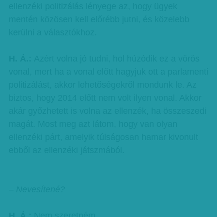
ellenzéki politizálás lényege az, hogy ügyek
mentén közösen kell előrébb jutni, és közelebb
kerülni a választókhoz.
H. Á.:
Azért volna jó tudni, hol húzódik ez a vörös
vonal, mert ha a vonal előtt hagyjuk ott a parlamenti
politizálást, akkor lehetőségekről mondunk le. Az
biztos, hogy 2014 előtt nem volt ilyen vonal. Akkor
akár győzhetett is volna az ellenzék, ha összeszedi
magát. Most meg azt látom, hogy van olyan
ellenzéki párt, amelyik túlságosan hamar kivonult
ebből az ellenzéki játszmából.
– Nevesítené?
H. Á.:
Nem szeretném.