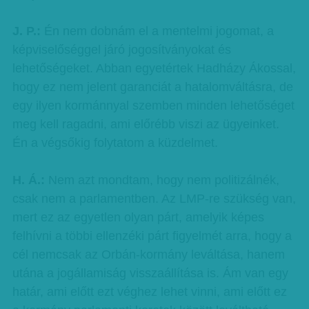
J. P.:
Én nem dobnám el a mentelmi jogomat, a
képviselőséggel járó jogosítványokat és
lehetőségeket. Abban egyetértek Hadházy Ákossal,
hogy ez nem jelent garanciát a hatalomváltásra, de
egy ilyen kormánnyal szemben minden lehetőséget
meg kell ragadni, ami előrébb viszi az ügyeinket.
Én a végsőkig folytatom a küzdelmet.
H. Á.:
Nem azt mondtam, hogy nem politizálnék,
csak nem a parlamentben. Az LMP-re szükség van,
mert ez az egyetlen olyan párt, amelyik képes
felhívni a többi ellenzéki párt figyelmét arra, hogy a
cél nemcsak az Orbán-kormány leváltása, hanem
utána a jogállamiság visszaállítása is. Ám van egy
határ, ami előtt ezt véghez lehet vinni, ami előtt ez