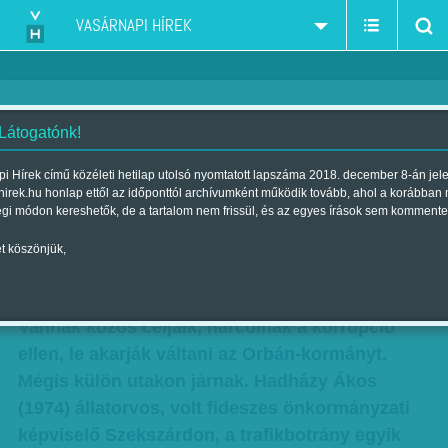
VASÁRNAPI HÍREK
 Látogatónk!
Vörös vonalon innen és túl -
i Hírek című közéleti hetilap utolsó nyomtatott lapszáma 2018. december 8-án jel
hirek.hu honlap ettől az időponttól archívumként működik tovább, ahol a korábban
Páros interjúnk Hadházy
égi módon kereshetők, de a tartalom nem frissül, és az egyes írások sem kommente
Ákossal és Juhász Péterrel
t köszönjük,
Szerző:
F. Tóth Benedek
| Megjelent a 2017. január 28.-i lapszámban
Vannak közös céljaik, harcolnak a korrupció
ellen, le akarják váltani az Orbán-kormányt.
Mégis külön utakon járnak. Hadházy Ákos
(1974) állatorvos, volt fideszes önkormányzati
képviselő Szekszárdon, a trafikbotrány egyik