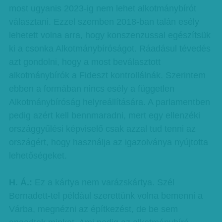
most ugyanis 2023-ig nem lehet alkotmánybírót
választani. Ezzel szemben 2018-ban talán esély
lehetett volna arra, hogy konszenzussal egészítsük
ki a csonka Alkotmánybíróságot. Ráadásul tévedés
azt gondolni, hogy a most beválasztott
alkotmánybírók a Fideszt kontrollálnák. Szerintem
ebben a formában nincs esély a független
Alkotmánybíróság helyreállítására. A parlamentben
pedig azért kell bennmaradni, mert egy ellenzéki
országgyűlési képviselő csak azzal tud tenni az
országért, hogy használja az igazolványa nyújtotta
lehetőségeket.
H. Á.:
Ez a kártya nem varázskártya. Szél
Bernadett-tel például szerettünk volna bemenni a
Várba, megnézni az építkezést, de be sem