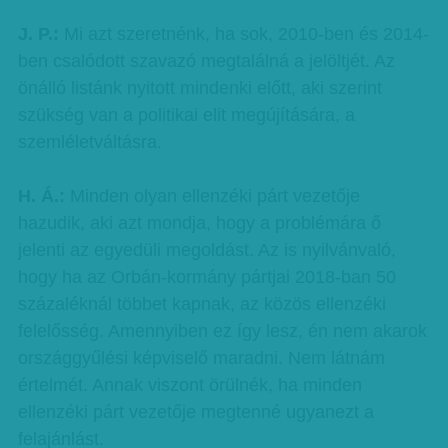
J. P.:
Mi azt szeretnénk, ha sok, 2010-ben és 2014-
ben csalódott szavazó megtalálná a jelöltjét. Az
önálló listánk nyitott mindenki előtt, aki szerint
szükség van a politikai elit megújítására, a
szemléletváltásra.
H. Á.:
Minden olyan ellenzéki párt vezetője
hazudik, aki azt mondja, hogy a problémára ő
jelenti az egyedüli megoldást. Az is nyilvánvaló,
hogy ha az Orbán-kormány pártjai 2018-ban 50
százaléknál többet kapnak, az közös ellenzéki
felelősség. Amennyiben ez így lesz, én nem akarok
országgyűlési képviselő maradni. Nem látnám
értelmét. Annak viszont örülnék, ha minden
ellenzéki párt vezetője megtenné ugyanezt a
felajánlást.