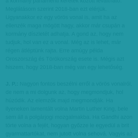
a kormány parlamenti keretek között leváltható.
Meglátásom szerint 2018-ban ezt elérjük.
Ugyanakkor ez egy vörös vonal is, amit ha az
ellenzék maga mögött hagy, akkor már csupán a
kormány díszletét adhatja. A gond az, hogy nem
tudjuk, hol van ez a vonal. Még az is lehet, már
régen átléptünk rajta. Erre amúgy példa
Oroszország és Törökország esete is. Mégis azt
hiszem, hogy 2018-ban még van egy lehetőség.
J. P.:
Nagyon fontos beszélni erről a vörös vonalról,
de nem a mi dolgunk az, hogy megmondjuk, hol
húzódik. Az elemzők majd megmondják. Ha
ilyeneken lamentált volna Martin Luther King, bele
sem áll a polgárjogi mozgalmakba. Ha Gandhi azon
törte volna a fejét, hogyan győzze le egyedül a brit
gyarmattartókat, nem jutott volna sehová. Vagyis az