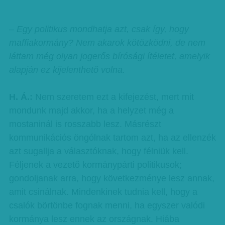
– Egy politikus mondhatja azt, csak így, hogy
maffiakormány? Nem akarok kötözködni, de nem
láttam még olyan jogerős bírósági ítéletet, amelyik
alapján ez kijelenthető volna.
H. Á.:
Nem szeretem ezt a kifejezést, mert mit
mondunk majd akkor, ha a helyzet még a
mostaninál is rosszabb lesz. Másrészt
kommunikációs öngólnak tartom azt, ha az ellenzék
azt sugallja a választóknak, hogy félniük kell.
Féljenek a vezető kormánypárti politikusok;
gondoljanak arra, hogy következménye lesz annak,
amit csinálnak. Mindenkinek tudnia kell, hogy a
csalók börtönbe fognak menni, ha egyszer valódi
kormánya lesz ennek az országnak. Hiába