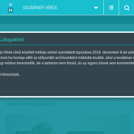
VASÁRNAPI HÍREK
 Látogatónk!
Közös nyelv - Tettamanti Béla: A
i Hírek című közéleti hetilap utolsó nyomtatott lapszáma 2018. december 8-án jel
hirek.hu honlap ettől az időponttól archívumként működik tovább, ahol a korábban
kör négyszögesítése
égi módon kereshetők, de a tartalom nem frissül, és az egyes írások sem kommente
Szerző:
K. V.
| Megjelent a 2016. november 19.-i lapszámban
t köszönjük,
Közös nyelv - Tettamanti Béla: A kör
négyszögesítése, CULTiRiS Galéria, Örkény
István Könyvesbolt