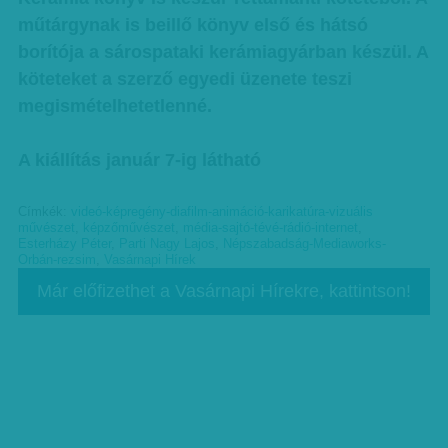
műtárgynak is beillő könyv első és hátsó
borítója a sárospataki kerámiagyárban készül. A
köteteket a szerző egyedi üzenete teszi
megismételhetetlenné.
A kiállítás január 7-ig látható
Címkék:
videó-képregény-diafilm-animáció-karikatúra-vizuális
művészet
,
képzőművészet
,
média-sajtó-tévé-rádió-internet
,
Esterházy Péter
,
Parti Nagy Lajos
,
Népszabadság-Mediaworks-
Orbán-rezsim
,
Vasárnapi Hírek
Már előfizethet a Vasárnapi Hírekre, kattintson!