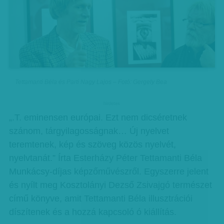
Tettamanti Béla és Parti Nagy Lajos – Fotó: Gergely Bea
hirdetes
„.T. eminensen európai. Ezt nem dicséretnek
szánom, tárgyilagosságnak… Új nyelvet
teremtenek, kép és szöveg közös nyelvét,
nyelvtanát.” Írta Esterházy Péter Tettamanti Béla
Munkácsy-díjas képzőművészről. Egyszerre jelent
és nyílt meg Kosztolányi Dezső Zsivajgó természet
című könyve, amit Tettamanti Béla illusztrációi
díszítenek és a hozzá kapcsoló ó kiállítás.