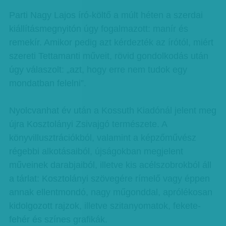
Parti Nagy Lajos író-költő a múlt héten a szerdai
kiállításmegnyitón úgy fogalmazott: manír és
remekír. Amikor pedig azt kérdezték az írótól, miért
szereti Tettamanti műveit, rövid gondolkodás után
úgy válaszolt: „azt, hogy erre nem tudok egy
mondatban felelni”.
Nyolcvanhat év után a Kossuth Kiadónál jelent meg
újra Kosztolányi Zsivajgó természete. A
könyvillusztrációkból, valamint a képzőművész
régebbi alkotásaiból, újságokban megjelent
műveinek darabjaiból, illetve kis acélszobrokból áll
a tárlat: Kosztolányi szövegére rímelő vagy éppen
annak ellentmondó, nagy műgonddal, aprólékosan
kidolgozott rajzok, illetve szitanyomatok, fekete-
fehér és színes grafikák.