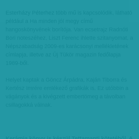
Esterházy Péterhez több mű is kapcsolódik, látható
például a Ha minden jól megy című
hangoskönyvének borítója. Van ecsetrajz Radnóti
Bori noteszéhez, Liszt Ferenc ihlette szitanyomat, a
Népszabadság 2009-es karácsonyi mellékletének
címlapja, illetve az Új Tükör magazin fedőlapja
1989-ből.
Helyet kaptak a Göncz Árpádra, Kaján Tiborra és
Kertész Imrére emlékező grafikák is. Ez utóbbin a
vágányok és a kivégzett embertömeg a távolban
csillagokká válnak.
Kerámia könyv is készül Tettamanti kötetéből. A