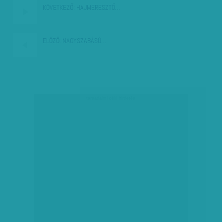
KÖVETKEZŐ:
HAJMERESZTŐ…
ELŐZŐ:
NAGYSZABÁSÚ…
társadalmi célú hirdetés