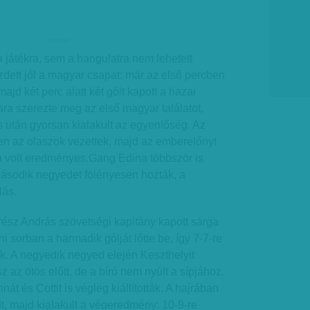
hirdetes
 játékra, sem a hangulatra nem lehetett
dett jól a magyar csapat: már az első percben
 majd két perc alatt két gólt kapott a hazai
ara szerezte meg az első magyar találatot,
ás után gyorsan kialakult az egyenlőség. Az
en az olaszok vezettek, majd az emberelőnyt
a volt eredményes.Gang Edina többször is
második negyedet fölényesen hozták, a
lás.
rész András szövetségi kapitány kapott sárga
i sorban a harmadik gólját lőtte be, így 7-7-re
ok. A negyedik negyed elején Keszthelyit
 az ötös előtt, de a bíró nem nyúlt a sípjához.
nát és Cottit is végleg kiállították. A hajrában
dt, majd kialakult a végeredmény: 10-9-re