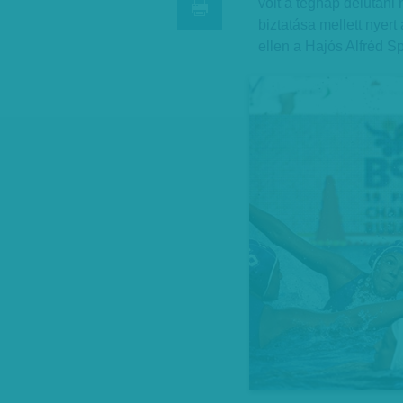
volt a tegnap délutáni 
biztatása mellett nyer
ellen a Hajós Alfréd 