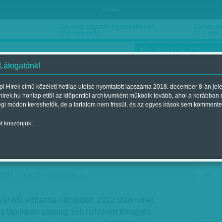
hirdetés
Ha még egyszer nyolcvanéves…
Barbie-h
2018. március 16.
2018. márci
Már előfizethet a Vasárnap
 Látogatónk!
i Hírek című közéleti hetilap utolsó nyomtatott lapszáma 2018. december 8-án jel
hirek.hu honlap ettől az időponttól archívumként működik tovább, ahol a korábban
ókusz
Szerintem
Ízlés
Sport
égi módon kereshetők, de a tartalom nem frissül, és az egyes írások sem kommente
t köszönjük,
jól a mieink, de
 bronzot!
2014. július 27.-i lapszámban
ar női vízilabda-válogatott, 2012 után ismét.
os lapokban gazdag, sok helyzetet kihagyós