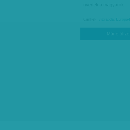
nyertek a magyarok.
Címkék:
vízilabda
,
Európa-
Már előfize