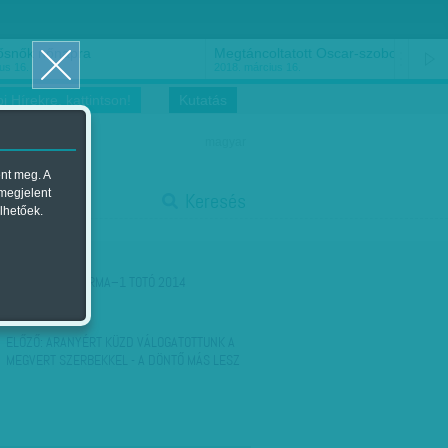
ősnők nőnapra
Megtáncoltatott Oscar-szobor
us 16.
2018. március 16.
i Hírekre, kattintson!
Kutatás
magyar
ent meg. A
start
 megjelent
Keresés
lhetőek.
stop
KÖVETKEZŐ:
FORMA–1 TOTÓ 2014
ELŐZŐ:
ARANYÉRT KÜZD VÁLOGATOTTUNK A
MEGVERT SZERBEKKEL - A DÖNTŐ MÁS LESZ