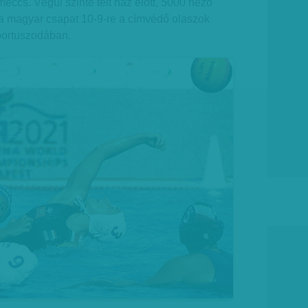
meccs. Végül szinte telt ház előtt, 5000 néző
t a magyar csapat 10-9-re a címvédő olaszok
Sportuszodában.