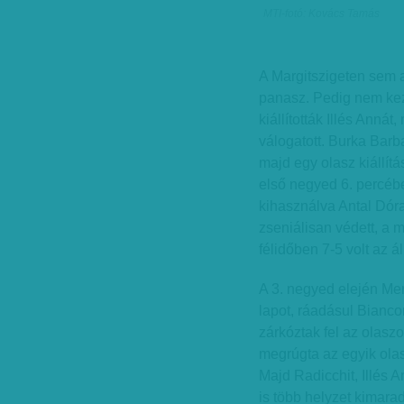
MTI-fotó: Kovács Tamás
A Margitszigeten sem a
panasz. Pedig nem kez
kiállították Illés Annát,
válogatott. Burka Barb
majd egy olasz kiállít
első negyed 6. percéb
kihasználva Antal Dór
zseniálisan védett, a 
félidőben 7-5 volt az ál
A 3. negyed elején Me
lapot, ráadásul Biancon
zárkóztak fel az olasz
megrúgta az egyik olasz
Majd Radicchit, Illés An
is több helyzet kimara