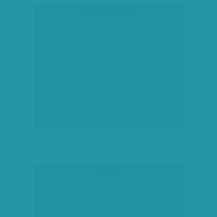
társadalmi célú hirdetés
hirdetés