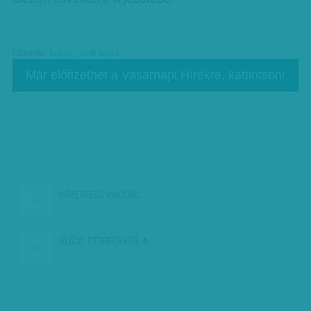
Címkék:
boksz
,
profi sport
Már előfizethet a Vasárnapi Hírekre, kattintson!
KÖVETKEZŐ:
MAGYAR…
ELŐZŐ:
DEBRECENTŐL A…