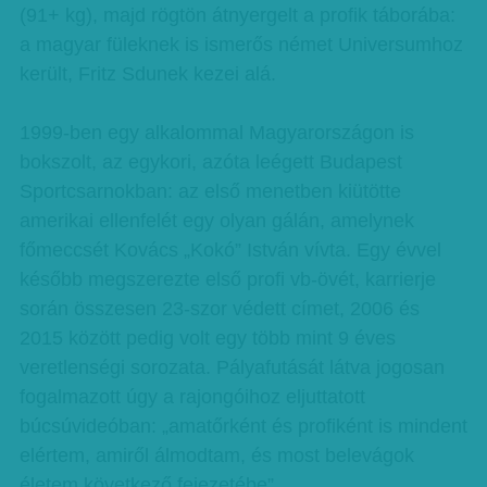
(91+ kg), majd rögtön átnyergelt a profik táborába:
a magyar füleknek is ismerős német Universumhoz
került, Fritz Sdunek kezei alá.
1999-ben egy alkalommal Magyarországon is
bokszolt, az egykori, azóta leégett Budapest
Sportcsarnokban: az első menetben kiütötte
amerikai ellenfelét egy olyan gálán, amelynek
főmeccsét Kovács „Kokó” István vívta. Egy évvel
később megszerezte első profi vb-övét, karrierje
során összesen 23-szor védett címet, 2006 és
2015 között pedig volt egy több mint 9 éves
veretlenségi sorozata. Pályafutását látva jogosan
fogalmazott úgy a rajongóihoz eljuttatott
búcsúvideóban: „amatőrként és profiként is mindent
elértem, amiről álmodtam, és most belevágok
életem következő fejezetébe”.