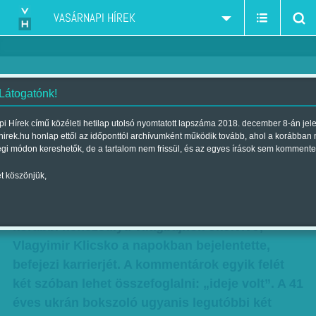
VASÁRNAPI HÍREK
 Látogatónk!
Visszavágó helyett
i Hírek című közéleti hetilap utolsó nyomtatott lapszáma 2018. december 8-án jel
hirek.hu honlap ettől az időponttól archívumként működik tovább, ahol a korábban
visszavonulás
égi módon kereshetők, de a tartalom nem frissül, és az egyes írások sem kommente
Szerző:
Beró Zsolt
| Megjelent a 2017. augusztus 05.-i lapszámban
t köszönjük,
Alaposan megosztotta a sportvilágot, hogy a
korábbi nehézsúlyú világbajnok ökölvívó,
Vlagyimir Klicsko a napokban bejelentette,
befejezi karrierjét. A kommentárok egyik felét
két szóban lehet összefoglalni: „ideje volt”. A 41
éves ukrán bokszoló ugyanis legutóbbi két