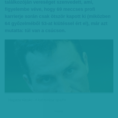
találkozóján vereséget szenvedett, ami,
figyelembe véve, hogy 69 meccses profi
karrierje során csak ötször kapott ki (miközben
64 győzelméből 53-at kiütéssel ért el), már azt
mutatta: túl van a csúcson.
Vlagyimir Klicsko - A fotó forrása: dpa/PA
hirdetes