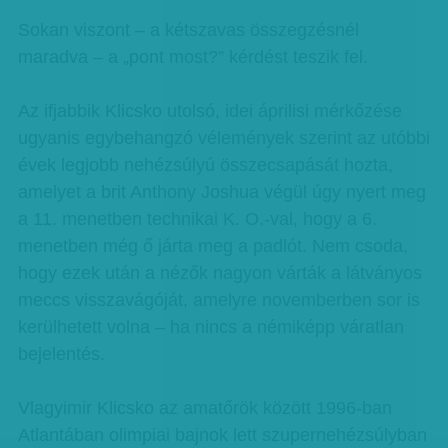
Sokan viszont – a kétszavas összegzésnél
maradva – a „pont most?” kérdést teszik fel.
Az ifjabbik Klicsko utolsó, idei áprilisi mérkőzése
ugyanis egybehangzó vélemények szerint az utóbbi
évek legjobb nehézsúlyú összecsapását hozta,
amelyet a brit Anthony Joshua végül úgy nyert meg
a 11. menetben technikai K. O.-val, hogy a 6.
menetben még ő járta meg a padlót. Nem csoda,
hogy ezek után a nézők nagyon várták a látványos
meccs visszavágóját, amelyre novemberben sor is
kerülhetett volna – ha nincs a némiképp váratlan
bejelentés.
Vlagyimir Klicsko az amatőrök között 1996-ban
Atlantában olimpiai bajnok lett szupernehézsúlyban