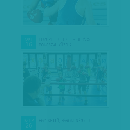
EDZŐVÉ LŐTTÉK – MISI BÁCSI
OKT
16
BOKSSZAL KÜZD A…
EGY, KETTŐ, HÁROM, NÉGY, ÜT
SZEP
26