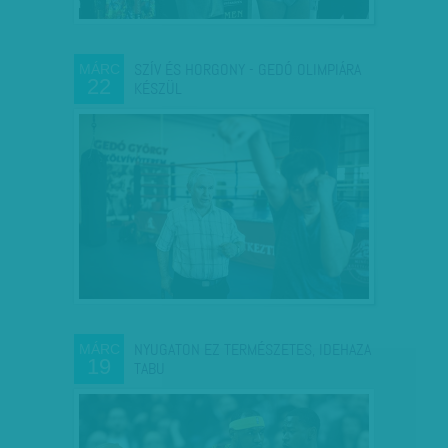
SZÍV ÉS HORGONY - GEDÓ OLIMPIÁRA
MÁRC
22
KÉSZÜL
NYUGATON EZ TERMÉSZETES, IDEHAZA
MÁRC
19
TABU