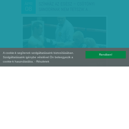
SZÍNHÁZ AZ EGÉSZ – CSÖTÖNYI
ÁPR
08
SÁNDORNAK NEM TETSZIK A…
A cookie-k segítenek szolgáltatásaink biztosításában.
Rendben!
Szolgáltatásaink igénybe vételével Ön beleegyezik a
cookie-k használatába.
- Részletek
DOLLÁRMILLIÓT ÉRŐ POFONOK
MÁRC
25