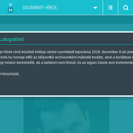
VASÁRNAPI HÍREK
 Látogatónk!
boksz
szűkítés:
i Hírek című közéleti hetilap utolsó nyomtatott lapszáma 2018. december 8-án jel
hirek.hu honlap ettől az időponttól archívumként működik tovább, ahol a korábban
égi módon kereshetők, de a tartalom nem frissül, és az egyes írások sem kommente
t köszönjük,
VISSZAVÁGÓ HELYETT VISSZAVONULÁS
AUG
06