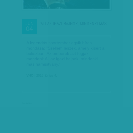
'ALI AZ IGAZI BAJNOK, MINDENKI MÁS…
JÚN
04
A legendás sportember egyik híres
mondása: "Szellem leszek, amely kísért a
bokszban. Az emberek azt fogják
mondani: Ali az igazi bajnok, mindenki
más hamisítvány.”
VHO
| 2016. június 4.
hirdetés