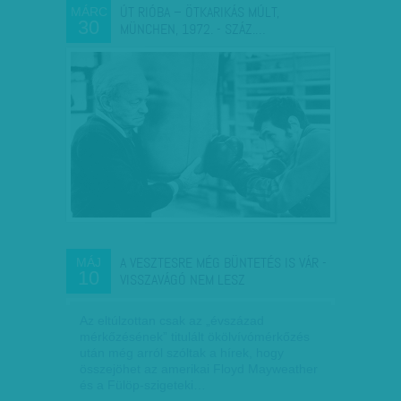
ÚT RIÓBA – ÖTKARIKÁS MÚLT,
MÁRC
30
MÜNCHEN, 1972. - SZÁZ.…
A VESZTESRE MÉG BÜNTETÉS IS VÁR -
MÁJ
10
VISSZAVÁGÓ NEM LESZ
Az eltúlzottan csak az „évszázad
mérkőzésének” titulált ökölvívómérkőzés
után még arról szóltak a hírek, hogy
összejöhet az amerikai Floyd Mayweather
és a Fülöp-szigeteki…