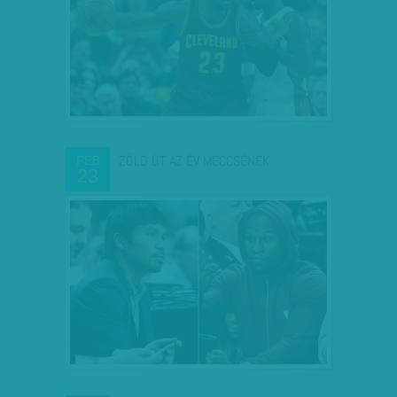
ZÖLD ÚT AZ ÉV MECCSÉNEK
FEB
23