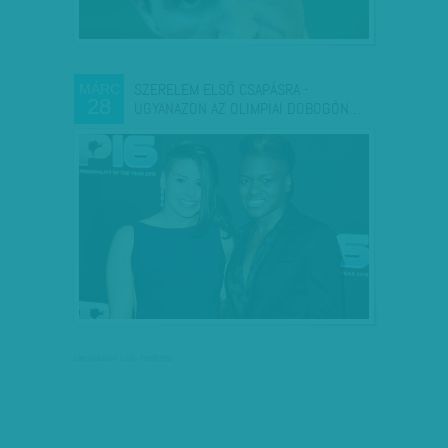
SZERELEM ELSŐ CSAPÁSRA -
MÁRC
28
UGYANAZON AZ OLIMPIAI DOBOGÓN…
társadalmi célú hirdetés