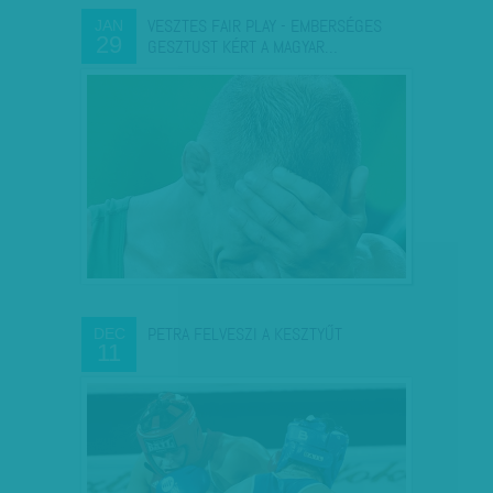
VESZTES FAIR PLAY - EMBERSÉGES
JAN
29
GESZTUST KÉRT A MAGYAR…
PETRA FELVESZI A KESZTYŰT
DEC
11