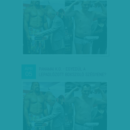
PANAMAI K.O. - EGYEDÜL A
ÁPR
05
LEPADLÓZOTT BOKSZOLÓ SZÉGYENE?