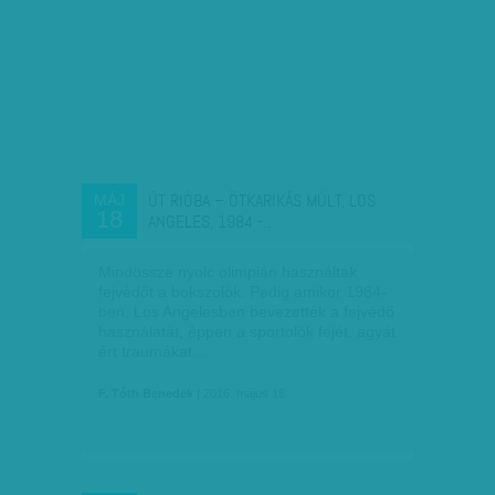
ÚT RIÓBA – ÖTKARIKÁS MÚLT, LOS
MÁJ
18
ANGELES, 1984 -…
Mindössze nyolc olimpián használtak
fejvédőt a bokszolók. Pedig amikor 1984-
ben, Los Angelesben bevezették a fejvédő
használatát, éppen a sportolók fejét, agyát
ért traumákat…
F. Tóth Benedek
| 2016. május 18.