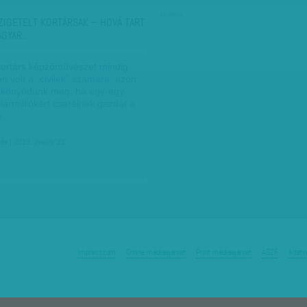
hirdetés
ZIGETELT KORTÁRSAK – HOVÁ TART
AGYAR…
 kortárs képzőművészet mindig
len volt a „civilek” számára, azon
könyödünk meg, ha egy-egy
lármilliókért cserélnek gazdát a
bb…
vér
| 2013. január 21.
Impresszum
Online médiaajánlat
Print médiaajánlat
ÁSZF
Adatv