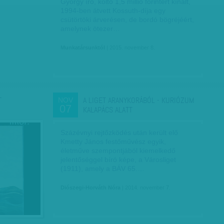
György író, költő 1,5 millió forintért kínált,
1994-ben átvett Kossuth-díja egy
csütörtöki árverésen, de bordó bögréjéért,
amelynek ötezer…
Munkatársunktól
| 2015. november 8.
T
A LIGET ARANYKORÁBÓL - KURIÓZUM
NOV
07
KALAPÁCS ALATT
Százévnyi rejtőzködés után került elő
Kmetty János festőművész egyik,
életműve szempontjából kiemelkedő
jelentőséggel bíró képe, a Városliget
(1911), amely a BÁV 65.…
Diószegi-Horváth Nóra
| 2014. november 7.