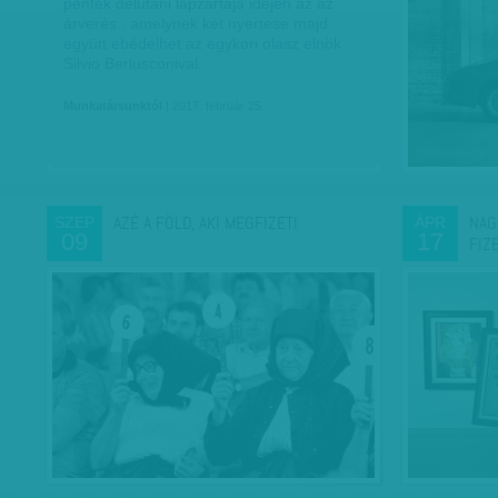
péntek délutáni lapzártája idején az az
árverés , amelynek két nyertese majd
együtt ebédelhet az egykori olasz elnök
Silvio Berlusconival.
Munkatársunktól
| 2017. február 25.
AZÉ A FÖLD, AKI MEGFIZETI
NAG
SZEP
ÁPR
09
17
FIZ