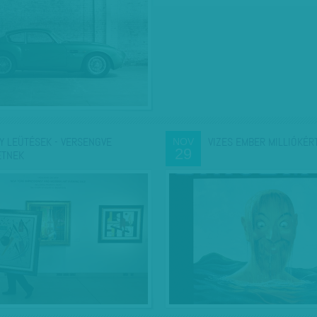
Y LEÜTÉSEK - VERSENGVE
VIZES EMBER MILLIÓKÉR
NOV
29
ETNEK