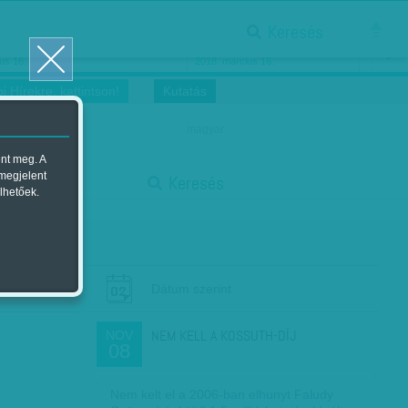
Keresés
ősnők nőnapra
Megtáncoltatott Oscar-szobor
us 16.
2018. március 16.
i Hírekre, kattintson!
Kutatás
magyar
ent meg. A
start
 megjelent
Keresés
lhetőek.
stop
Dátum szerint
NEM KELL A KOSSUTH-DÍJ
NOV
08
Nem kelt el a 2006-ban elhunyt Faludy