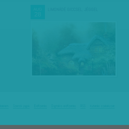
LIMONÁDÉ GICCSEL, JÉGGEL
AUG
28
édelem
Szerzői jogok
Előfizetés
Digitális előfizetés
RSS
Kutatás szabályzat