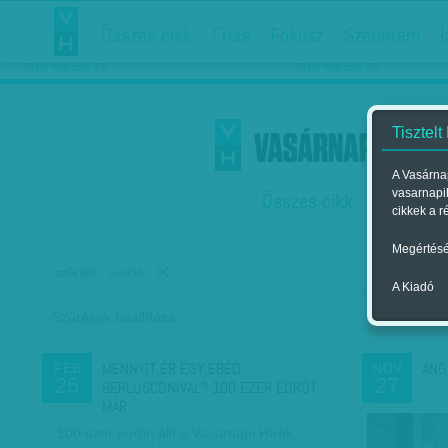
Összes cikk
Friss
Fókusz
Szerintem
Í
Chipekkel a rák ellen
Párkapcsolati matiné
2018. március 12.
2018. március 16.
Tisztelt
A Vasárnap
vasarnapi
Összes cikk
Friss
F
cikkek a r
Megértésé
aukció
szűkítés:
A Kiadó
Szűrések beállítása
Szer
MENNYIT ÉR EGY EBÉD
ANG
FEB
NOV
25
27
BERLUSCONIVAL? 100 EZER EURÓT
MÁR…
100 ezer eurón állt a Vasárnapi Hírek