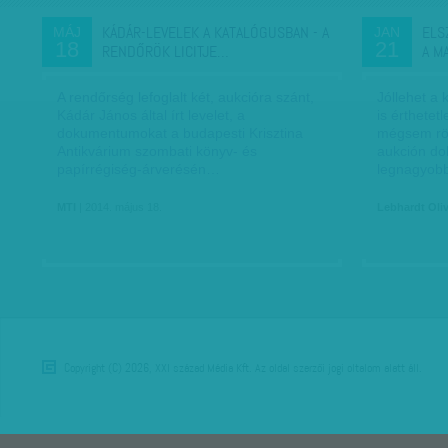
KÁDÁR-LEVELEK A KATALÓGUSBAN - A
ELS
MÁJ
JAN
18
21
RENDŐRÖK LICITJE…
A M
A rendőrség lefoglalt két, aukcióra szánt,
Jóllehet a
Kádár János által írt levelet, a
is érthetet
dokumentumokat a budapesti Krisztina
mégsem rö
Antikvárium szombati könyv- és
aukción dol
papírrégiség-árverésén…
legnagyo
MTI
| 2014. május 18.
Lebhardt Oli
Copyright (C) 2026, XXI század Média Kft. Az oldal szerzői jogi oltalom alatt áll.