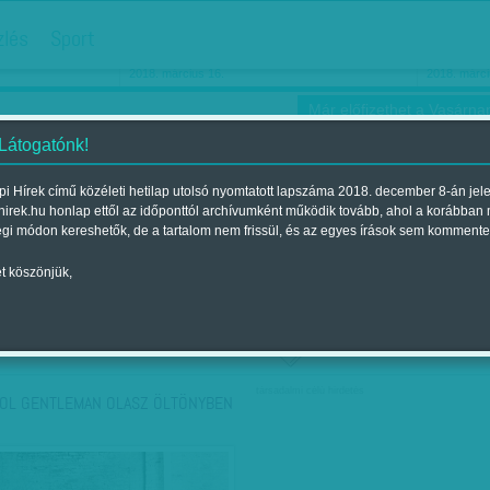
hirdetés
zlés
Sport
Ha még egyszer nyolcvanéves…
Barbie-h
2018. március 16.
2018. márci
Már előfizethet a Vasárnap
 Látogatónk!
i Hírek című közéleti hetilap utolsó nyomtatott lapszáma 2018. december 8-án jel
hirek.hu honlap ettől az időponttól archívumként működik tovább, ahol a korábban
ókusz
Szerintem
Ízlés
Sport
égi módon kereshetők, de a tartalom nem frissül, és az egyes írások sem kommente
t köszönjük,
ző szerint
Címke szerint
társadalmi célú hirdetés
OL GENTLEMAN OLASZ ÖLTÖNYBEN