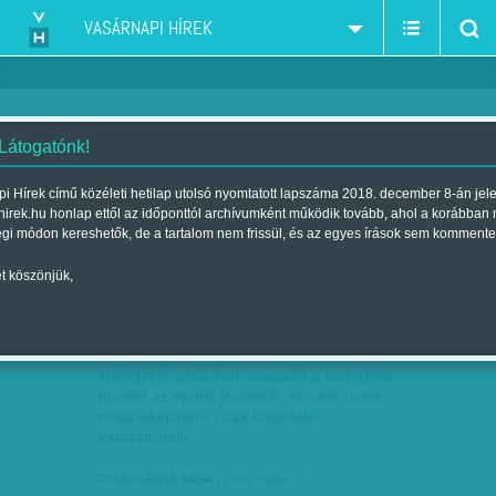
VASÁRNAPI HÍREK
 Látogatónk!
főváros
szűkítés:
i Hírek című közéleti hetilap utolsó nyomtatott lapszáma 2018. december 8-án jel
hirek.hu honlap ettől az időponttól archívumként működik tovább, ahol a korábban
égi módon kereshetők, de a tartalom nem frissül, és az egyes írások sem kommente
t köszönjük,
ORSÓS LÁSZLÓ JAKAB: KÉPZELET ÉS
MÁJ
17
ÉRZELEM - NEW YORK-I…
Nézem a Déli pályaudvar képeit a
különböző site-okon, olvasom a homályos
híreket az épület jövőjéről, és nem tudok
mást elképzelni, csak különféle
katasztrofális…
Orsós László Jakab
| 2016. május 17.