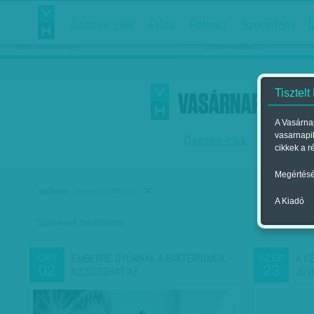
Összes cikk
Friss
Fókusz
Szerintem
Í
Chipekkel a rák ellen
Párkapcsolati matiné
2018. március 12.
2018. március 16.
Tisztelt
A Vasárnap
vasarnapi
Összes cikk
Friss
F
cikkek a r
Megértésé
orvostudomány
szűkítés:
A Kiadó
Szűrések beállítása
Szer
EMBERRE GYÚRNAK A BAKTÉRIUMOK -
A K
OKT
SZEP
02
23
KICSÚSZHAT AZ…
JÖV