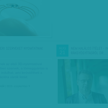
ERI SZERVEKET NYOMTATNAK
NEM HALÁLOS ÍTÉLET - I
AUG
21
RÁKGYÓGYÍTÁSRÓL DR.…
nek az első 3D-nyomtatóval
beri szervek, a tömeggyártás is
ndulhat, ami lerövidítheti a
cióra várók listáit.
któl
| 2016. szeptember 9.