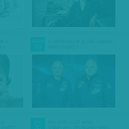
K: A
AZ ASZTRONAUTÁT AZ ŰRÁLLOMÁSON,
MÁRC
10
IK A…
IKERTESTVÉRÉT A…
 AZ
NEM LEHET KEZET MOSNI,
JAN
30
 ELBUKOTT…
SEMMELWEIS ORSZÁGÁBAN? NINCS