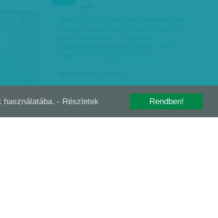
MÁR…
"DR: HEGEDŰS: Van olyan barátom, aki
hazajött, megpróbálta, másfél évig bírta,
aztán visszament. ... Az előbb
megmutattam önnek a mosdót. Látta,
ugye? VH: – Gyönyörű, tiszta,…
VH ajánló
| 2016. január 30.
-k használatába.
- Részletek
Rendben!
OFESSZOR
'RENGETEG POZITÍV ENERGIÁT TUDOK
DEC
31
A -…
A BETEGEIM FELÉ…
Francia
negyedik
s ért.
g nem…