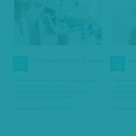
ÍGY VÉDIK NAGYSZÜLEIKET AZ UNOKÁK
EMB
SZEP
SZEP
09
09
Ritkábban alakul ki az Alzheimer-kór és az
Már készül
időskori demencia azoknál a
gyártott em
nagyszülőknél, akik legalább hetente
hamarosan i
egyszer vigyáznak unokáikra.
transzplantá
Munkatársunktól
| 2016. szeptember 9.
Munkatársun