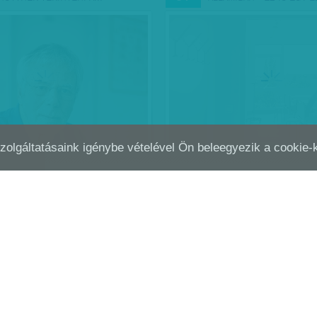
Szolgáltatásaink igénybe vételével Ön beleegyezik a cookie
EN NAGY A BAJ? NE VEGYE
MELLŐZÖTT MAGYAR PR
JAN
04
ZPÉNZNEK A JELENTÉST - AZ…
ELŐTT TISZTELEG EURÓP
Levelező tagjává választotta a 
Orvosi Akadémia Illés Tamás
gerincsebész-professzort. Ő a 
magyar, akit ez a megtisztelteté
Teljesítményére Magyarorszá
Ónody-Molnár Dóra
| 2016. január 4.