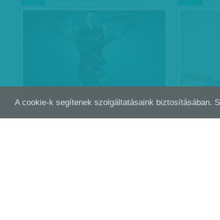
A cookie-k segítenek szolgáltatásaink biztosításában. 
TESZTEK ÁLDOZATAI
ILY
JAN
JAN
27
24
KÉS