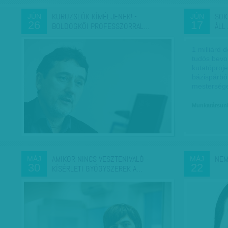
KURUZSLÓK KÍMÉLJENEK! -
SOK
JÚN
JÚN
26
17
BOLDOGKŐI PROFESSZORRAL…
ÁLL
1 milliárd 
tudós bevo
kutatóprojek
bázispárbó
mesterséges
Munkatársun
AMIKOR NINCS VESZTENIVALÓ -
NEM
MÁJ
MÁJ
30
22
KÍSÉRLETI GYÓGYSZEREK A…