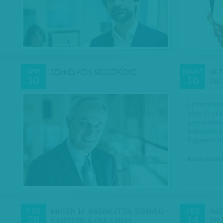
SEMMELWEIS MEGLEPŐDNE
MI 
ÁPR
MÁRC
10
16
IDE
Létfontoss
alatti D-vi
gyermekekn
kialakulás
Egyetem fri
Bálint Orsoly
MINDEN 14. MAGYAR ETTŐL SZENVED -
NAG
FEB
FEB
28
14
ÖSSZEFOGLALÓNK A RITKA…
FEL