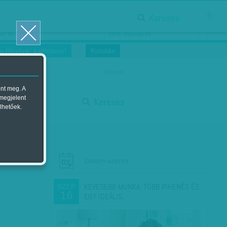
Keresés
ősnők nőnapra
Megtáncoltatott Oscar-szobor
us 16.
2018. március 16.
i Hírekre, kattintson!
Kutatás
magyar
ent meg. A
start
 megjelent
Keresés
lhetőek.
stop
Dátum szerint
KEVESEBB MUNKA, TÖBB PIHENÉS ÉS
SZEP
16
EGY IDEÁLIS,…