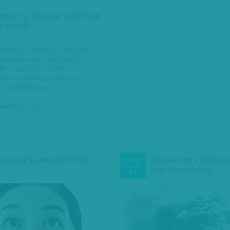
hirdetés
AN ATTÓL TARTANAK, KÜSZÖBÖN
 A SZÜLŐK…
dollárból, több mint 20 neves
násával indul nemzetközi
t a teljes, 3 milliárd
l álló emberi génállomány
 előállítására.
któl
| 2016. június 17.
 FÉLNEK AZ ARCVESZTÉSTŐL
BELEHALUNK A LEVEGŐV
MÁJ
17
KÍNA UTÁN NÁLUNK…