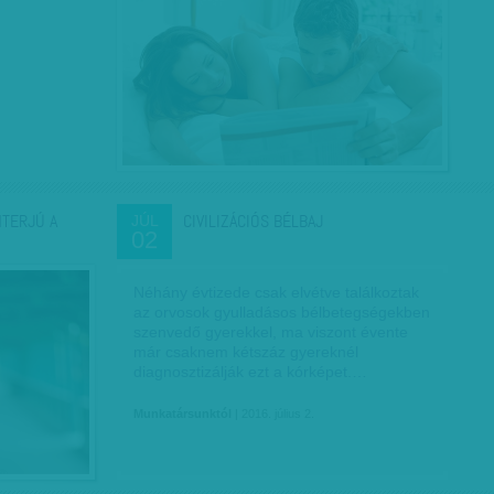
NTERJÚ A
CIVILIZÁCIÓS BÉLBAJ
JÚL
02
Néhány évtizede csak elvétve találkoztak
az orvosok gyulladásos bélbetegségekben
szenvedő gyerekkel, ma viszont évente
már csaknem kétszáz gyereknél
diagnosztizálják ezt a kórképet.…
Munkatársunktól
| 2016. július 2.