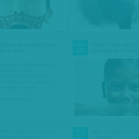
TÖRTÉNIK, HA A VÁRANDÓSSÁG
KÍSÉRLETEKKEL IGAZOLTÁ
MÁRC
10
JÉN AZ ANYA…
DELFINEKÉVEL VETEKSZ
ágú vitamin - A várandósság
tamin-hiány növeli a
él a szklerózis multiplex
ának kockázatát a Harvard
ss kutatása szerint.
a
| 2016. március 16.
YON IDŐSZERŰ VOLNA VÉGRE
SENKI NE MASZEKOLJON
FEB
07
NŐTTNEK TEKINTENI A…
ÁLLAMIBAN - EZ IS EGY