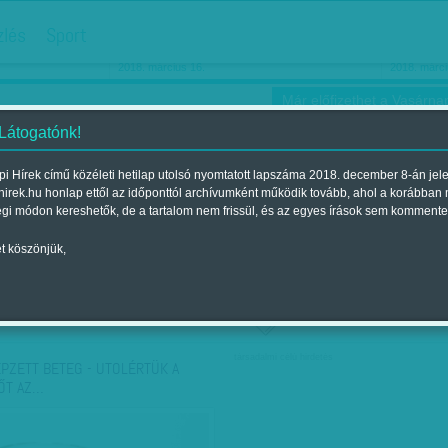
hirdetés
zlés
Sport
Ha még egyszer nyolcvanéves…
Barbie-h
2018. március 16.
2018. márci
Már előfizethet a Vasárnap
 Látogatónk!
i Hírek című közéleti hetilap utolsó nyomtatott lapszáma 2018. december 8-án jel
hirek.hu honlap ettől az időponttól archívumként működik tovább, ahol a korábban
ókusz
Szerintem
Ízlés
Sport
égi módon kereshetők, de a tartalom nem frissül, és az egyes írások sem kommente
t köszönjük,
ző szerint
Címke szerint
társadalmi célú hirdetés
ÉPZETT BETEG - UTOLÉRTÜK A
ŐT AZ…