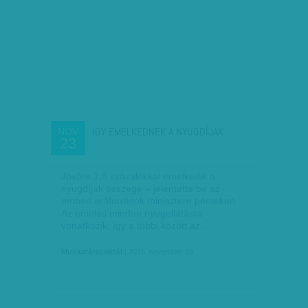
ÍGY EMELKEDNEK A NYUGDÍJAK
NOV
23
Jövőre 1,6 százalékkal emelkedik a
nyugdíjak összege – jelentette be az
emberi erőforrások minisztere pénteken.
Az emelés minden nyugellátásra
vonatkozik, így a többi között az…
Munkatársunktól
| 2015. november 23.