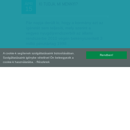
KI TUDJA, MI MENNYI?
ÁPR
15
Pár napja derült ki, hogy a kormány azt az
ígéretét sem teljesíti, mely szerint a
vegyes nyugdíjrendszerből az állami
rendszerbe 2010 végén bekényszerített 3
millió pénztártag 1998…
A cookie-k segítenek szolgáltatásaink biztosításában.
Nagy Szilvia
| 2013. április 15.
Rendben!
Szolgáltatásaink igénybe vételével Ön beleegyezik a
cookie-k használatába.
- Részletek
LÁSSUK A ZSEBEKET! – JÖHET A
ÁPR
15
FAPADOS NYUGDÍJSZÁMLA
Nulláról indulnak, és könnyen lehet, ott is
végződnek a nyugdíjszámlák: továbbra
sem tudni, hogy lesz-e összefüggés a
befizetett járulék és az állami nyugdíj
mértéke között. A…