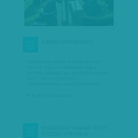
DÜBÖRÖG A NYUGDÍJCSATA
AUG
03
Tisztázzunk valamit: legalább fél évet
vártunk, hogy a munkáltatók vagy a
kormány letegyen egy épkézláb javaslatot
arról, miként enyhíthető a
korkedvezményes nyugdíj hatásának…
N. B. GY.
| 2015. augusztus 3.
NYUGDÍJCSATA! TÁRNÁBAN TÖLTÖTT
AUG
02
ÉVTIZEDEK UTÁN SEM AD…