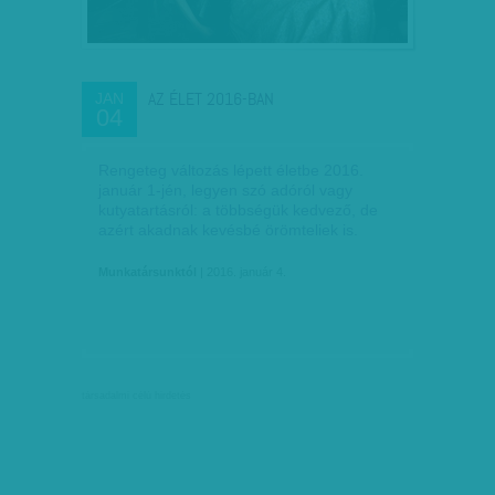
AZ ÉLET 2016-BAN
JAN
04
Rengeteg változás lépett életbe 2016.
január 1-jén, legyen szó adóról vagy
kutyatartásról: a többségük kedvező, de
azért akadnak kevésbé örömteliek is.
Munkatársunktól
| 2016. január 4.
társadalmi célú hirdetés