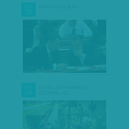
A NAGY NYUGDÍJBLÖFF
OKT
25
NYUGDÍJ: KORHATÁREMELÉS,
OKT
04
KISZORÍTÁS - AZ…