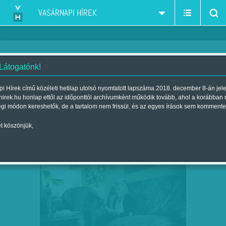
VASÁRNAPI HÍREK
 Látogatónk!
nyugdíj
szűkítés:
i Hírek című közéleti hetilap utolsó nyomtatott lapszáma 2018. december 8-án jel
hirek.hu honlap ettől az időponttól archívumként működik tovább, ahol a korábban
égi módon kereshetők, de a tartalom nem frissül, és az egyes írások sem kommente
t köszönjük,
SZAVAZÓK ÉS NYUGDÍJPÓRÁZ
FEB
14