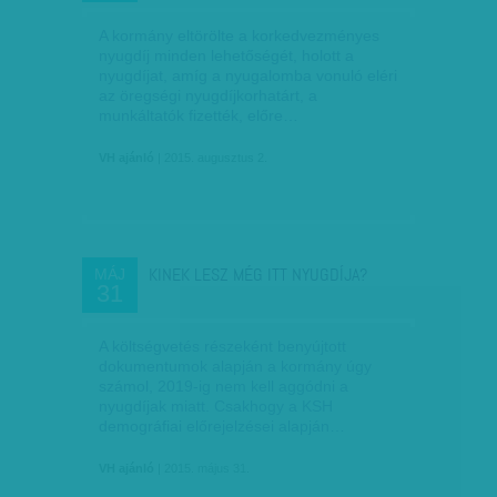
A kormány eltörölte a korkedvezményes
nyugdíj minden lehetőségét, holott a
nyugdíjat, amíg a nyugalomba vonuló eléri
az öregségi nyugdíjkorhatárt, a
munkáltatók fizették, előre…
VH ajánló
| 2015. augusztus 2.
KINEK LESZ MÉG ITT NYUGDÍJA?
MÁJ
31
A költségvetés részeként benyújtott
dokumentumok alapján a kormány úgy
számol, 2019-ig nem kell aggódni a
nyugdíjak miatt. Csakhogy a KSH
demográfiai előrejelzései alapján…
VH ajánló
| 2015. május 31.