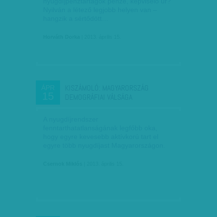
nyugdíjpénztártagok pénze, képviselő úr?
Nyilván a létező legjobb helyen van –
hangzik a sértődött…
Horváth Dorka
| 2013. április 15.
KISZÁMOLÓ: MAGYARORSZÁG
ÁPR
15
DEMOGRÁFIAI VÁLSÁGA
A nyugdíjrendszer
fenntarthatatlanságának legfőbb oka,
hogy egyre kevesebb aktívkorú tart el
egyre több nyugdíjast Magyarországon.
Csernok Miklós
| 2013. április 15.