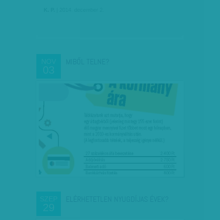
K. P.
| 2014. december 2.
MIBŐL TELNE?
NOV
03
ELÉRHETETLEN NYUGDÍJAS ÉVEK?
SZEP
29