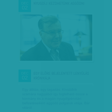
NYUGDÍJ: KEZDHETÜNK AGGÓDNI
DEC
02
EGY ELŐRE BEJELENTETT LENYÚLÁS
DEC
02
KRÓNIKÁJA
Egy állítás, egy tagadás. Kívülállók
számára nagyjából így foglalható össze a
kormány és a magán-nyugdíjpénztári
befizetéseikért aggódó polgárok vitája. Bár
vitáról…