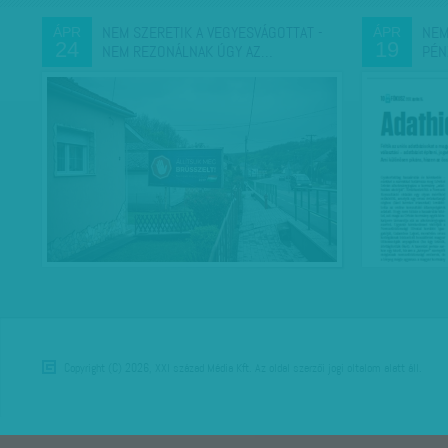
NEM SZERETIK A VEGYESVÁGOTTAT -
NEM
ÁPR
ÁPR
24
19
NEM REZONÁLNAK ÚGY AZ…
PÉN
Copyright (C) 2026, XXI század Média Kft. Az oldal szerzői jogi oltalom alatt áll.