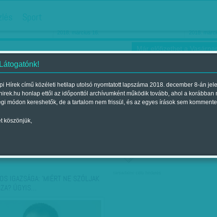
hirdetés
zlés
Sport
Ha még egyszer nyolcvanéves…
Barbie-h
2018. március 16.
2018. márci
Már előfizethet a Vasárnap
 Látogatónk!
i Hírek című közéleti hetilap utolsó nyomtatott lapszáma 2018. december 8-án jel
hirek.hu honlap ettől az időponttól archívumként működik tovább, ahol a korábban
ókusz
Szerintem
Ízlés
Sport
égi módon kereshetők, de a tartalom nem frissül, és az egyes írások sem kommente
t köszönjük,
ző szerint
Címke szerint
társadalmi célú hirdetés
OS IGAZSÁGA: 'MIÉRT NE SZÓLJAK
SZA? ÚGYIS…