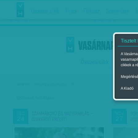
Összes cikk
Friss
Fókusz
Szerintem
Í
Chipekkel a rák ellen
Párkapcsolati matiné
2018. március 12.
2018. március 16.
Tisztelt
A Vasárnap
vasarnapi
Összes cikk
Friss
F
cikkek a r
Megértésé
nemzeti konzultáció
szűkítés:
A Kiadó
Szűrések beállítása
Szer
SZÁMHÁBORÚ ÉS BÁZISRABLÁS –
SOR
DEC
NOV
24
27
SZAKÉRTŐ ERŐSÍTI…
VIS