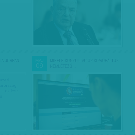
IA JOBBAN
MIFÉLE KONZULTÁCIÓ? KIPRÓBÁLTUK:
MÁJ
09
NEMLÉTEZŐ…
mzeti
yarország
 – ez lesz
és
…