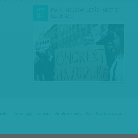
PÁNIK, HAZUGSÁG, LOPÁS - MOST IS
ÁPR
04
BEJÖN AZ…
édelem
Szerzői jogok
Előfizetés
Digitális előfizetés
RSS
Kutatás szabályzat