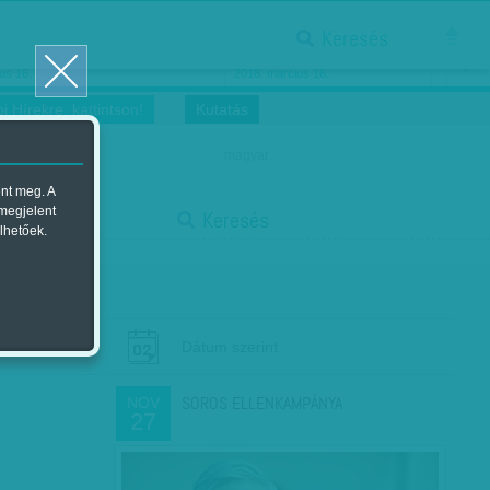
Keresés
ősnők nőnapra
Megtáncoltatott Oscar-szobor
us 16.
2018. március 16.
i Hírekre, kattintson!
Kutatás
magyar
ent meg. A
start
 megjelent
Keresés
lhetőek.
stop
Dátum szerint
SOROS ELLENKAMPÁNYA
NOV
27