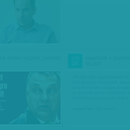
Y B. GYÖRGY: HAZUGOK, CINKOSOK
KOMMENTÁR: A DEMAGÓG
JÚN
04
TELJESÍT
„Minden idők legsikeresebb ne
konzultációja. Köszönjük. Mag
erős és büszke európai ország”
az üzenete annak a köszönő- 
eredménykampánynak, amit a
Lengyel Tibor
| 2017. június 4.