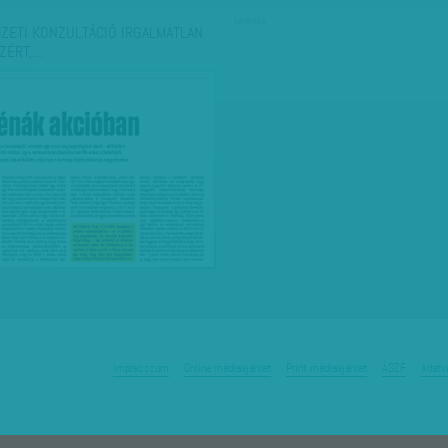
hirdetés
ZETI KONZULTÁCIÓ IRGALMATLAN
ZÉRT,…
Impresszum
Online médiaajánlat
Print médiaajánlat
ÁSZF
Adatv