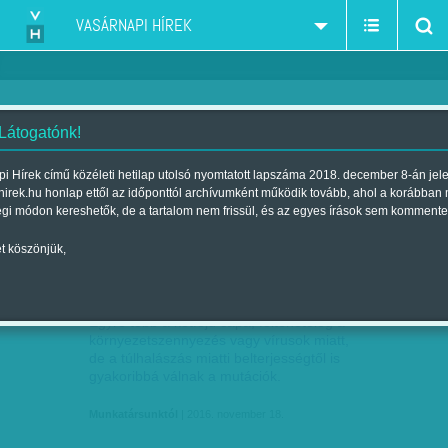
VASÁRNAPI HÍREK
 Látogatónk!
Környezetszennyezés-Pusztítás
szűkítés:
i Hírek című közéleti hetilap utolsó nyomtatott lapszáma 2018. december 8-án jel
hirek.hu honlap ettől az időponttól archívumként működik tovább, ahol a korábban
égi módon kereshetők, de a tartalom nem frissül, és az egyes írások sem kommente
t köszönjük,
A KÖRNYEZETSZENNYEZÉS, VÍRUSOK,
NOV
18
TÚLHALÁSZÁS HATÁSA:…
Egyre több a kétfejű cápa, feltehetőleg a
környezetszennyezés vagy vírusok miatt,
de a túlhalászás miatti belterjességtől is
gyakoribbá válnak a mutációk.
Munkatársunktól
| 2016. november 18.