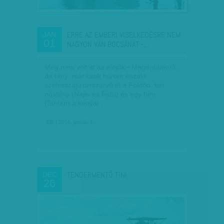
ERRE AZ EMBERI VISELKEDÉSRE NEM
JAN
01
NAGYON VAN BOCSÁNAT -…
Még nem volt itt az idejük - Megdöbbentő,
de tény: már csak három északi
szélesszájú orrszarvú él a Földön: két
nőstény (Najin és Fatu) és egy hím
(Sudan) a kenyai…
-EB
| 2016. január 1.
TENGERMENTŐ TINI
DEC
26