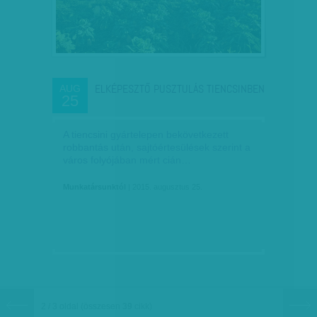
ELKÉPESZTŐ PUSZTULÁS TIENCSINBEN
AUG
25
A tiencsini gyártelepen bekövetkezett
robbantás után, sajtóértesülések szerint a
város folyójában mért cián…
Munkatársunktól
| 2015. augusztus 25.
2 / 3 oldal
(összesen
39
cikk)