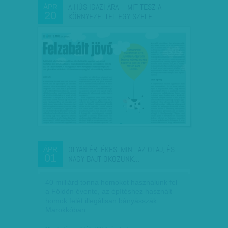
A HÚS IGAZI ÁRA – MIT TESZ A
ÁPR
20
KÖRNYEZETTEL EGY SZELET…
OLYAN ÉRTÉKES, MINT AZ OLAJ, ÉS
ÁPR
01
NAGY BAJT OKOZUNK…
40 milliárd tonna homokot használunk fel
a Földön évente, az építéshez használt
homok felét illegálisan bányásszák
Marokkóban.