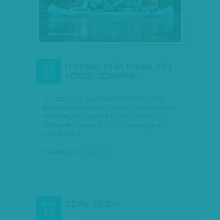
PONTOSAN TUDJÁK, HONNAN JÖN A
JÚL
30
MÉRGEZŐ SZENNYÁRADAT
„A Tisza és a palackok története valódi
kelet-európai sztori. A folyón évtizedek óta
rengeteg PET-palack úszik. Többségük
Ukrajnából érkezik: szinte mindegyiken
cirill betűs a…
VH ajánló
| 2016. július 30.
ISZAPBA RAGADVA
MÁJ
16