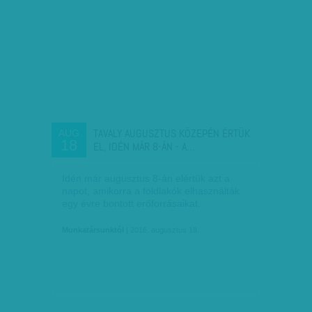
TAVALY AUGUSZTUS KÖZEPÉN ÉRTÜK
AUG
18
EL, IDÉN MÁR 8-ÁN - A…
Idén már augusztus 8-án elértük azt a
napot, amikorra a földlakók elhasználták
egy évre bontott erőforrásaikat.
Munkatársunktól
| 2016. augusztus 18.