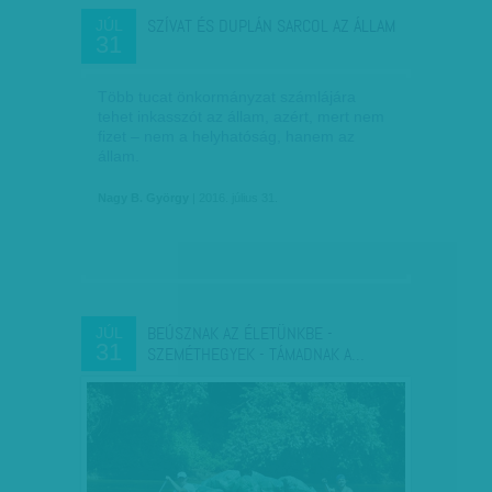
SZÍVAT ÉS DUPLÁN SARCOL AZ ÁLLAM
JÚL
31
Több tucat önkormányzat számlájára
tehet inkasszót az állam, azért, mert nem
fizet – nem a helyhatóság, hanem az
állam.
Nagy B. György
| 2016. július 31.
BEÚSZNAK AZ ÉLETÜNKBE -
JÚL
31
SZEMÉTHEGYEK - TÁMADNAK A…