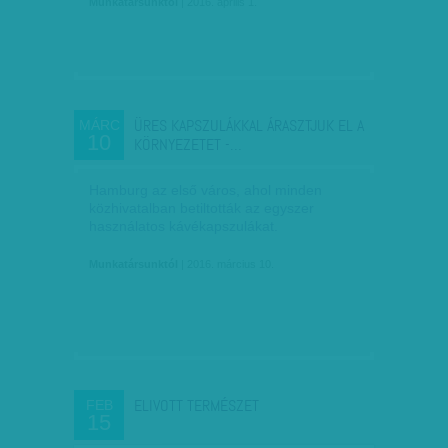
Munkatársunktól
| 2016. április 1.
ÜRES KAPSZULÁKKAL ÁRASZTJUK EL A
MÁRC
10
KÖRNYEZETET -…
Hamburg az első város, ahol minden
közhivatalban betiltották az egyszer
használatos kávékapszulákat.
Munkatársunktól
| 2016. március 10.
ELIVOTT TERMÉSZET
FEB
15