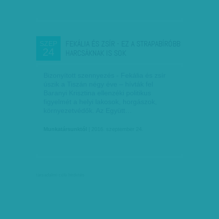
FEKÁLIA ÉS ZSÍR - EZ A STRAPABÍRÓBB
SZEP
24
HARCSÁKNAK IS SOK
Bizonyított szennyezés - Fekália és zsír
úszik a Tiszán négy éve – hívták fel
Baranyi Krisztina ellenzéki politikus
figyelmét a helyi lakosok, horgászok,
környezetvédők. Az Együtt…
Munkatársunktól
| 2016. szeptember 24.
társadalmi célú hirdetés