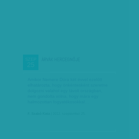
ÁRVÁK HERCEGNŐJE
SZEP
25
Amikor Nemere Dóra két évvel ezelőtt
elhatározta, hogy önkéntesként szeretne
dolgozni valahol egy távoli országban,
nem gondolta volna, hogy mára egy
halmozottan fogyatékosokkal…
F. Szabó Kata
| 2012. szeptember 25.