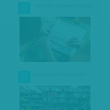
TANÉVKEZDÉS: BECSOMAGOLT IDEGBAJ
AUG
27
MIÉRT KELLENEK ÚJ TANKÖNYVEK?
AUG
27