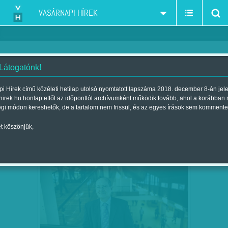
VASÁRNAPI HÍREK
 Látogatónk!
iskola
szűkítés:
i Hírek című közéleti hetilap utolsó nyomtatott lapszáma 2018. december 8-án jel
hirek.hu honlap ettől az időponttól archívumként működik tovább, ahol a korábban
égi módon kereshetők, de a tartalom nem frissül, és az egyes írások sem kommente
t köszönjük,
KI KINEK A FŐNÖKE ITT? – EGY
JAN
27
ÁLLAMOSÍTOTT ISKOLA…