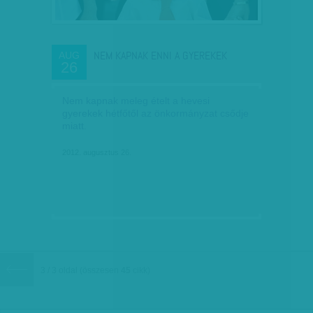
NEM KAPNAK ENNI A GYEREKEK
AUG
26
Nem kapnak meleg ételt a hevesi
gyerekek hétfőtől az önkormányzat csődje
miatt.
2012. augusztus 26.
3 / 3 oldal
(összesen
45
cikk)