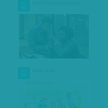
FEKETE ZSARU FEHÉR HANGGAL
OKT
05
MAGYAR BETEG...
OKT
04