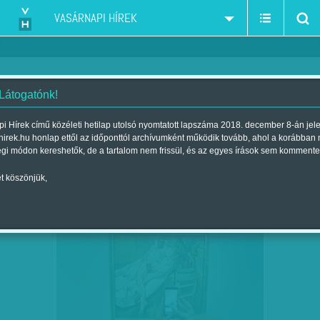
VASÁRNAPI HÍREK
 Látogatónk!
i Hírek című közéleti hetilap utolsó nyomtatott lapszáma 2018. december 8-án jel
hirek.hu honlap ettől az időponttól archívumként működik tovább, ahol a korábban
égi módon kereshetők, de a tartalom nem frissül, és az egyes írások sem kommente
t köszönjük,
KIFEJEZETTEN EMBERKÖZPONTÚ
OKT
15