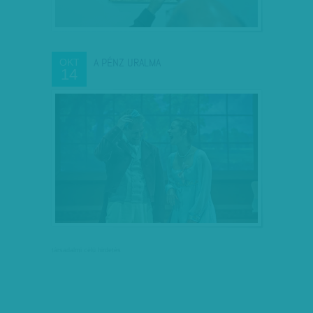
A PÉNZ URALMA
OKT
14
társadalmi célú hirdetés