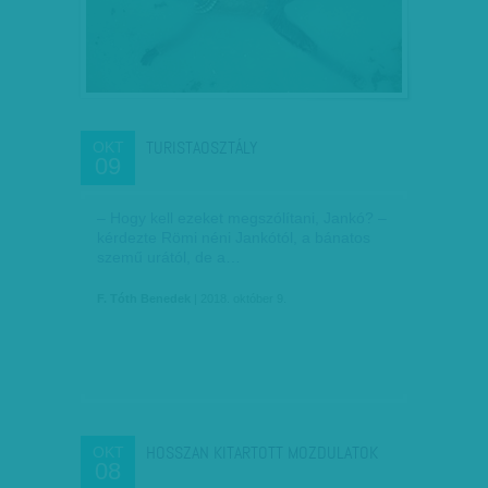
TURISTAOSZTÁLY
OKT
09
– Hogy kell ezeket megszólítani, Jankó? –
kérdezte Römi néni Jankótól, a bánatos
szemű urától, de a…
F. Tóth Benedek
| 2018. október 9.
HOSSZAN KITARTOTT MOZDULATOK
OKT
08