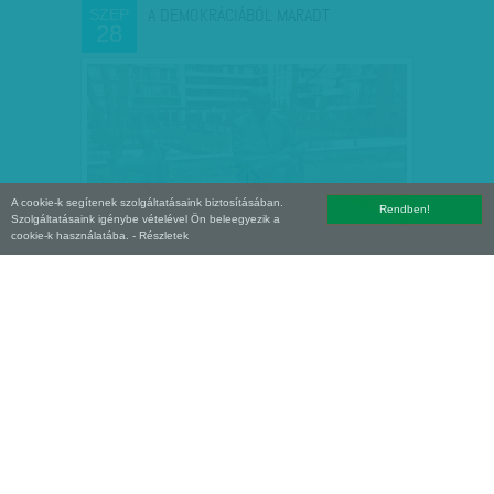
A DEMOKRÁCIÁBÓL MARADT
SZEP
28
A cookie-k segítenek szolgáltatásaink biztosításában.
Rendben!
Szolgáltatásaink igénybe vételével Ön beleegyezik a
cookie-k használatába.
- Részletek
ÉRZÉKCSALÓDÁS
SZEP
28