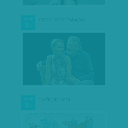
KÓDOLT BOLDOGTALANSÁG
SZEP
30
SZATÍRSORS 2018
SZEP
30