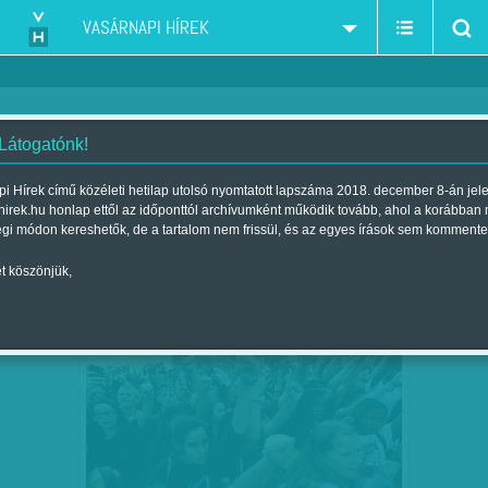
VASÁRNAPI HÍREK
 Látogatónk!
USA
szűkítés:
i Hírek című közéleti hetilap utolsó nyomtatott lapszáma 2018. december 8-án jel
hirek.hu honlap ettől az időponttól archívumként működik tovább, ahol a korábban
égi módon kereshetők, de a tartalom nem frissül, és az egyes írások sem kommente
t köszönjük,
PISZTOLY A KATEDRÁN
FEB
24