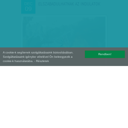
ELSZABADULHATNAK AZ INDULATOK
DEC
09
A cookie-k segítenek szolgáltatásaink biztosításában.
Rendben!
Szolgáltatásaink igénybe vételével Ön beleegyezik a
cookie-k használatába.
- Részletek
PUSKÁVAL A PUSKA ELLEN? –
DEC
05
AMERIKÁBAN PUSZTÍT A…