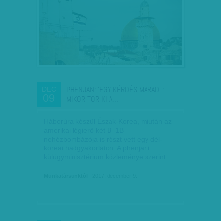
PHENJAN: 'EGY KÉRDÉS MARADT:
DEC
09
MIKOR TÖR KI A…
Háborúra készül Észak-Korea, miután az
amerikai légierő két B–1B
nehézbombázója is részt vett egy dél-
koreai hadgyakorlaton. A phenjani
külügyminisztérium közleménye szerint…
Munkatársunktól
| 2017. december 9.