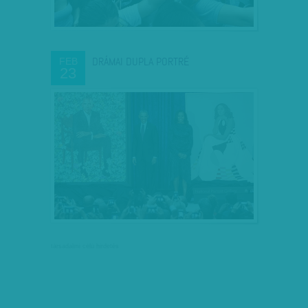
DRÁMAI DUPLA PORTRÉ
FEB
23
társadalmi célú hirdetés