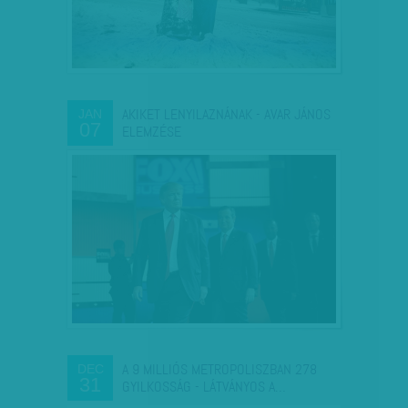
AKIKET LENYILAZNÁNAK - AVAR JÁNOS
JAN
07
ELEMZÉSE
A 9 MILLIÓS METROPOLISZBAN 278
DEC
31
GYILKOSSÁG - LÁTVÁNYOS A…