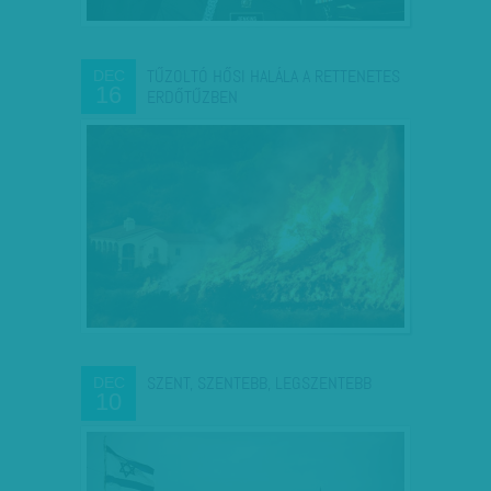
TŰZOLTÓ HŐSI HALÁLA A RETTENETES
DEC
16
ERDŐTŰZBEN
SZENT, SZENTEBB, LEGSZENTEBB
DEC
10