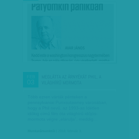
MEGLÁTTA AZ ÁRNYÉKÁT PHIL, A
FEB
03
VILÁGHÍRŰ MORMOTA
Több ezren várták pénteken a
pennsylvaniai Punxsutawney városában,
hogy a Phil nevű, az 1993-as Idétlen
időkig című film óta világhírű időjós-
mormota végre „elárulja”, meddig…
Munkatársunktól
| 2018. február 3.