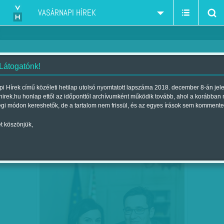
VASÁRNAPI HÍREK
 Látogatónk!
MSZP
szűkítés:
i Hírek című közéleti hetilap utolsó nyomtatott lapszáma 2018. december 8-án jel
hirek.hu honlap ettől az időponttól archívumként működik tovább, ahol a korábban
égi módon kereshetők, de a tartalom nem frissül, és az egyes írások sem kommente
t köszönjük,
HA NINCS LOPOTT PÉNZ, EZ A
FEB
04
RENDSZER GYORSAN ÖSSZEOMLIK…