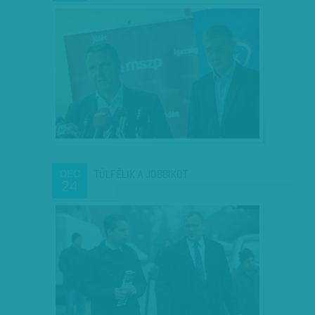
TÚLFÉLIK A JOBBIKOT
DEC
24