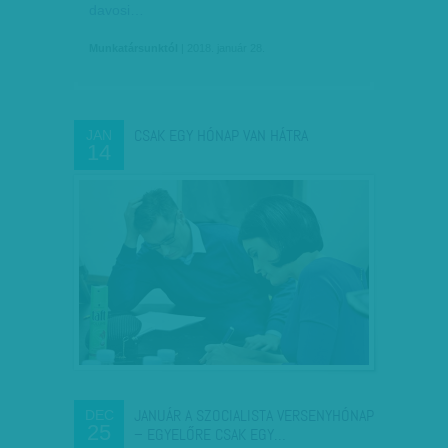
davosi…
Munkatársunktól
| 2018. január 28.
CSAK EGY HÓNAP VAN HÁTRA
JAN
14
JANUÁR A SZOCIALISTA VERSENYHÓNAP
DEC
25
– EGYELŐRE CSAK EGY…