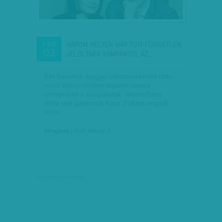
HÁROM HELYEN MÁR TUTI FÜGGETLEN
FEB
03
JELÖLTNEK KAMPÁNYOL AZ…
Két Baranya megyei választókerület után
most Veszprémben léptetik vissza
emberüket a szocialisták: Mesterházy
Attila volt pártelnök Kész Zoltánt engedi
előre.
VH ajánló
| 2018. február 3.
társadalmi célú hirdetés