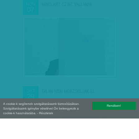
MINDJÁRT SZÍNT VALLANAK
NOV
07
TALÁN NEM MORZSOLJÁK EL
OKT
29
A cookie-k segítenek szolgáltatásaink biztosításában.
Rendben!
Szolgáltatásaink igénybe vételével Ön beleegyezik a
cookie-k használatába.
- Részletek