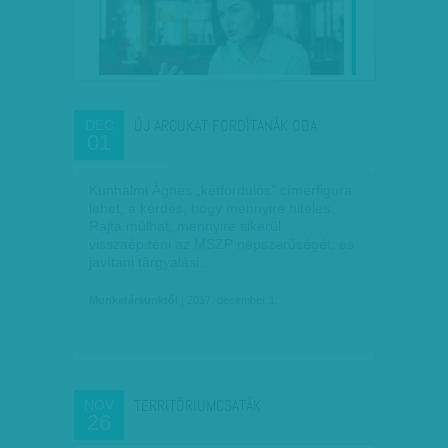
ÚJ ARCUKAT FORDÍTANÁK ODA
DEC
01
Kunhalmi Ágnes „kétfordulós” címerfigura
lehet, a kérdés, hogy mennyire hiteles.
Rajta múlhat, mennyire sikerül
visszaépíteni az MSZP népszerűségét, és
javítani tárgyalási…
Munkatársunktól
| 2017. december 1.
TERRITÓRIUMCSATÁK
NOV
26