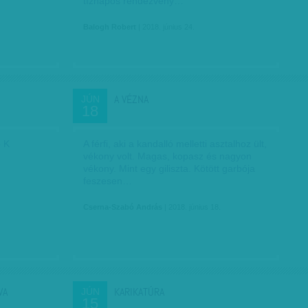
tíznapos rendezvény…
Balogh Robert
| 2018. június 24.
A VÉZNA
JÚN
18
ó K
A férfi, aki a kandalló melletti asztalhoz ült,
vékony volt. Magas, kopasz és nagyon
vékony. Mint egy giliszta. Kötött garbója
feszesen…
Cserna-Szabó András
| 2018. június 18.
VA
KARIKATÚRA
JÚN
15