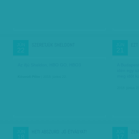
SZERETJÜK SHELDONT
EZT
JÚN
JÚN
22
21
Az ifjú Sheldon, HBO GO, HBO3
A Budapest
idén egy sz
meg időt ka
Kövesdi Péter
| 2018. június 22.
2018. június 2
HETI ABSZURD: JÓ ÉTVÁGYAT!
ZEN
JÚN
JÚN
18
17