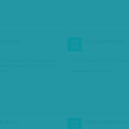
 LÁTNI KELL!
7D-S ÉLMÉNYSZÍNHÁZ
JÚN
20
 Pride rendezvényhónapjában
Henrik Ibsen: Peer Gynt, Stúdi
ínházi fesztivál is helye(ke)t, no
pott.
Marik Noémi
| 2018. június 20.
1.
EI BÁJITAL
SZENTEK SAROKBA ÁLLÍT
JÚN
15