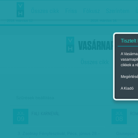
Összes cikk
Friss
Fókusz
Szerintem
Í
Chipekkel a rák ellen
Párkapcsolati matiné
2018. március 12.
2018. március 16.
Tisztelt
A Vasárnap
vasarnapi
Összes cikk
Friss
F
cikkek a r
Megértésé
A Kiadó
Szűrések beállítása
Szer
FALI KARNEVÁL
ROM
JÚL
JÚL
09
08
3. Zsolnay Fényfesztivál, Pécs, június 28.–
Giuseppe V