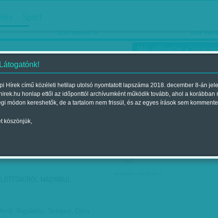
hirdetés
zlés
Sport
Ha még egyszer nyolcvanéves…
Barbie-h
2018. március 16.
2018. márci
Már előfizethet a Vasárnap
 Látogatónk!
i Hírek című közéleti hetilap utolsó nyomtatott lapszáma 2018. december 8-án jel
hirek.hu honlap ettől az időponttól archívumként működik tovább, ahol a korábban
ókusz
Szerintem
Ízlés
Sport
égi módon kereshetők, de a tartalom nem frissül, és az egyes írások sem kommente
t köszönjük,
ző szerint
Címke szerint
társadalmi célú hirdetés
LOTTSÁGRÓL MAGYARUL
erdi: Rigoletto, Szeged, Dóm