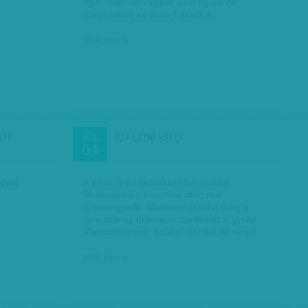
újjal Talán én vagyok az a figura Aki
megszökött az álom-hálóról A…
2018. július 6.
T!
EZT LÁTNI KELL!
JÚL
04
agyar
A július 9-én kezdődő Nemzetközi
Shakespeare Fesztivál idén már
tizennegyedik alkalommal idézi meg a
reneszánsz drámaíró szellemét a gyulai
Várszínházban, ezúttal Hamlet és társai…
2018. július 4.