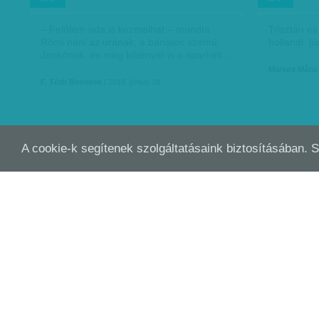
– Felőlem oda is kozmálhat – mondta
Trisztán és
Römi néni az urának, a bánatos szemű
hollandi, j
Jankónak, és még kötényét is a sparhelt…
Markos Mária
F. Tóth Benedek
| 2018. június 18.
A cookie-k segítenek szolgáltatásaink biztosításában. 
BEÜLNÉL VELE EGY SÖRRE
OLI
JÚN
JÚN
14
14
ELT
C. B. Strike, HBO
(Részlet a
F. Szabó Kata
| 2018. június 14.
2018. június 1