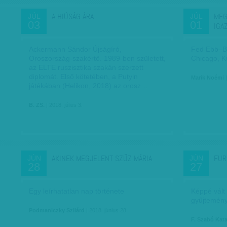
A HIÚSÁG ÁRA
MEG
JÚL
JÚL
03
01
IGA
Ackermann Sándor Újságíró,
Fed Ebb–B
Oroszország-szakértő. 1989-ben született,
Chicago, K
az ELTE ruszisztika szakán szerzett
diplomát. Első kötetében, a Putyin
Marik Noémi
|
játékában (Helikon, 2018) az orosz…
B. ZS.
| 2018. július 3.
AKINEK MEGJELENT SZŰZ MÁRIA
FUR
JÚN
JÚN
28
27
Egy leírhatatlan nap története
Képpé vált
gyűjtemén
Podmaniczky Szilárd
| 2018. június 28.
F. Szabó Kat