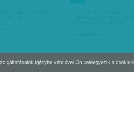
 Izolda, június 7., A bolygó
Henrik Ibsen: Rosmersholm, a 
únius 10., Müpa
Állami Magyar Színház vendégj
Vígszínházban, május 22.
| 2018. június 17.
Marik Noémi
| 2018. június 15.
Szolgáltatásaink igénybe vételével Ön beleegyezik a cookie
VIER GUEZ: JOSEF MENGELE
NEHEZÍTETT PÁLYÁN
JÚN
11
ŰNÉSE
 regényből)
Szerelembe gurulva
4.
Hardi Judit
| 2018. június 11.