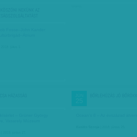
hirdetés
KÖSZÖNI NEKÜNK AZ
ZSÁGSZOLGÁLTATÁST
ob Fosse–John Kander:
ultúrbrigád–Átrium
 2018. július 1.
CSA HÁZASSÁG
BŐRLEHÚZÁS JÓ BŐRÖK
JÚN
25
 kísérlet – Grüner György
Ocean’s 8 – Az évszázad átver
ye, Vasarely Múzeum
Kuslits Szonja
| 2018. június 25.
a
| 2018. június 27.