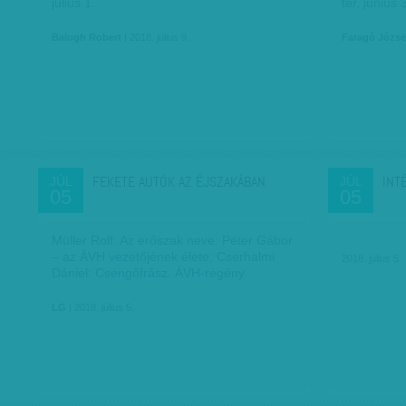
július 1.
tér, június 
Balogh Robert
| 2018. július 9.
Faragó Józse
FEKETE AUTÓK AZ ÉJSZAKÁBAN
INT
JÚL
JÚL
05
05
Müller Rolf: Az erőszak neve: Péter Gábor
– az ÁVH vezetőjének élete; Cserhalmi
2018. július 5.
Dániel: Csengőfrász. ÁVH-regény
LG
| 2018. július 5.