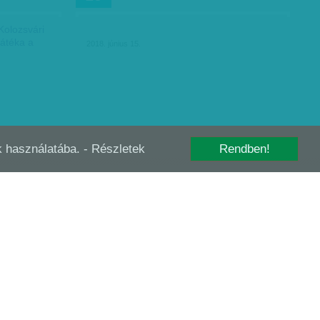
Kolozsvári
átéka a
2018. június 15.
-k használatába.
- Részletek
Rendben!
AKADÁLYMENTES DIVAT
JÚN
11
Gondolkodtak már azon, mit csinál egy
fogyatékkal élő, teszem azt, félkarú lány a
blúz ujjával, ami épp a hiányos testrész
helyén lengedezik? Vagy a nadrág egyik
szárával az, akinek…
Csejtei Orsolya
| 2018. június 11.