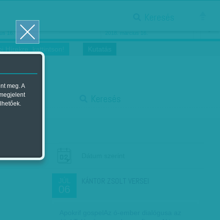
Keresés
ősnők nőnapra
Megtáncoltatott Oscar-szobor
us 16.
2018. március 16.
i Hírekre, kattintson!
Kutatás
ent meg. A
start
 megjelent
Keresés
lhetőek.
stop
Dátum szerint
KÁNTOR ZSOLT VERSEI
JÚL
06
Apokrif gospelAz ó-ember dialógusa az