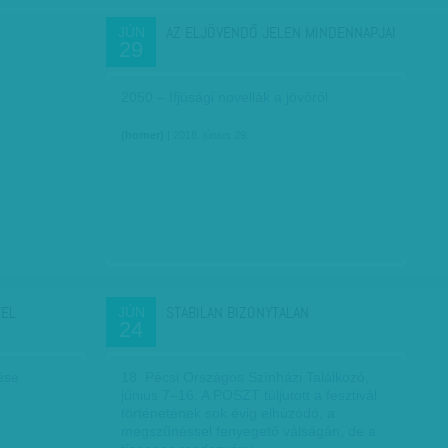
AZ ELJÖVENDŐ JELEN MINDENNAPJAI
JÚN
29
2050 – Ifjúsági novellák a jövőről
(horner)
| 2018. június 29.
KEL
STABILAN BIZONYTALAN
JÚN
24
ése
18. Pécsi Országos Színházi Találkozó,
június 7–16. A POSZT túljutott a fesztivál
történetének sok évig elhúzódó, a
megszűnéssel fenyegető válságán, de a