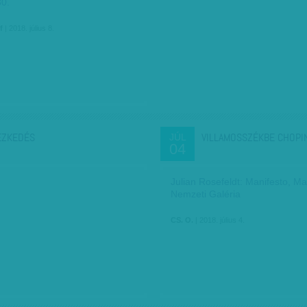
30.
f
| 2018. július 8.
ÉZKEDÉS
VILLAMOSSZÉKBE CHOPIN
JÚL
04
Julian Rosefeldt: Manifesto, M
Nemzeti Galéria
CS. O.
| 2018. július 4.