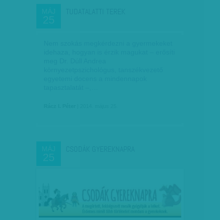
TUDATALATTI TEREK
MÁJ
25
Nem szokás megkérdezni a gyermekeket
idehaza, hogyan is érzik magukat – erősíti
meg Dr. Dúll Andrea
környezetpszichológus, tanszékvezető
egyetemi docens a mindennapok
tapasztalatát –,…
Rácz I. Péter
| 2014. május 25.
CSODÁK GYEREKNAPRA
MÁJ
25