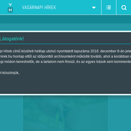
VASÁRNAPI HÍREK
 Látogatónk!
pszichológus-pszichiáter-pszichoterápia
szűkítés:
i Hírek című közéleti hetilap utolsó nyomtatott lapszáma 2018. december 8-án jel
hirek.hu honlap ettől az időponttól archívumként működik tovább, ahol a korábban
égi módon kereshetők, de a tartalom nem frissül, és az egyes írások sem kommente
t köszönjük,
KEVÉS, HA CSAK A PAPA SZERETI A
JÚN
04
LABDÁT