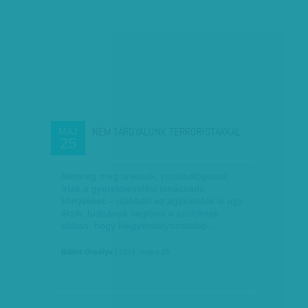
NEM TÁRGYALUNK TERRORISTÁKKAL
MÁJ
25
Nemrég még orvosok, pszichológusok
írták a gyereknevelési tanácsadó
könyveket – újabban az agykutatók is úgy
érzik, tudnának segíteni a szülőknek
abban, hogy kiegyensúlyozottabb…
Bálint Orsolya
| 2014. május 25.