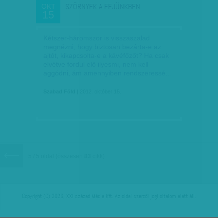
SZÖRNYEK A FEJÜNKBEN
OKT
15
Kétszer-háromszor is visszaszalad
megnézni, hogy biztosan bezárta-e az
ajtót, kikapcsolta-e a kávéfőzőt? Ha csak
elvétve fordul elő ilyesmi, nem kell
aggódni, ám amennyiben rendszeressé…
Szabad Föld
| 2012. október 15.
5 / 5 oldal
(összesen
83
cikk)
Copyright (C) 2026, XXI század Média Kft. Az oldal szerzői jogi oltalom alatt áll.