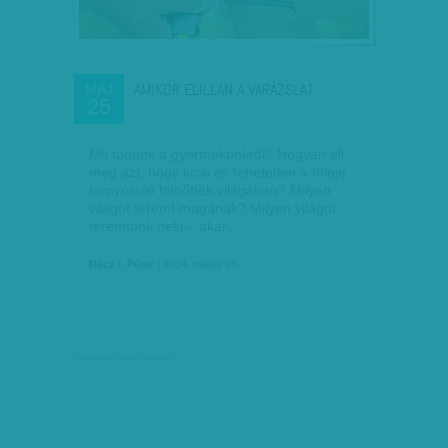
AMIKOR ELILLAN A VARÁZSLAT
MÁJ
25
Mit tudunk a gyermekünkről? Hogyan éli
meg azt, hogy kicsi és tehetetlen a föléje
tornyosuló fölnőttek világában? Milyen
világot teremt magának? Milyen világot
teremtünk neki – akár…
Rácz I. Péter
| 2014. május 25.
társadalmi célú hirdetés