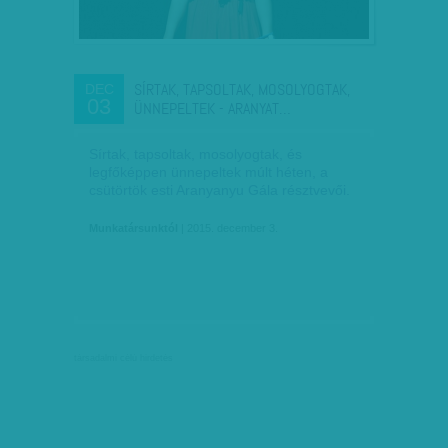
SÍRTAK, TAPSOLTAK, MOSOLYOGTAK,
DEC
03
ÜNNEPELTEK - ARANYAT…
Sírtak, tapsoltak, mosolyogtak, és
legfőképpen ünnepeltek múlt héten, a
csütörtök esti Aranyanyu Gála résztvevői.
Munkatársunktól
| 2015. december 3.
társadalmi célú hirdetés