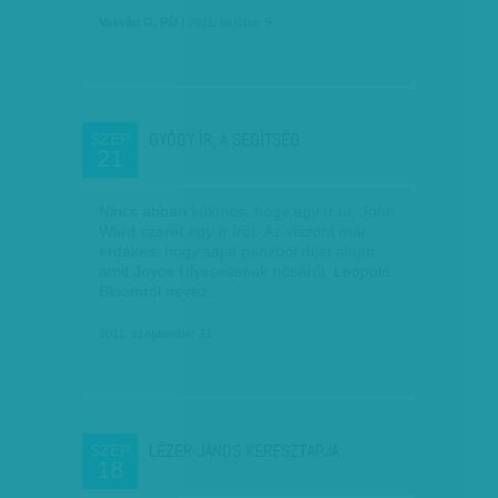
Vasvári G. Pál
| 2011. október 9.
GYÓGY ÍR, A SEGÍTSÉG
SZEP
21
Nincs abban különös, hogy egy ír úr, John
Ward szeret egy ír írót. Az viszont már
érdekes, hogy saját pénzből díjat alapít,
amit Joyce Ulyssesének hőséről, Leopold
Bloomról nevez…
2011. szeptember 21.
LÉZER JÁNOS KERESZTAPJA
SZEP
18