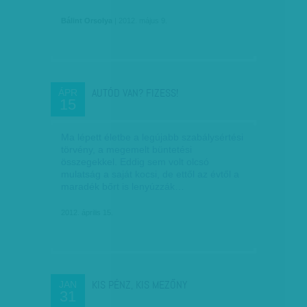
Bálint Orsolya
| 2012. május 9.
AUTÓD VAN? FIZESS!
ÁPR
15
Ma lépett életbe a legújabb szabálysértési
törvény, a megemelt büntetési
összegekkel. Eddig sem volt olcsó
mulatság a saját kocsi, de ettől az évtől a
maradék bőrt is lenyúzzák…
2012. április 15.
KIS PÉNZ, KIS MEZŐNY
JAN
31