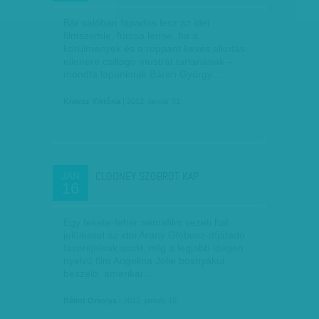
Bár valóban fapados lesz az idei
filmszemle, furcsa lenne, ha a
körülmények és a roppant kevés alkotás
ellenére csillogó mustrát tartanának –
mondta lapunknak Báron György…
Krausz Viktória
| 2012. január 31.
CLOONEY SZOBROT KAP
JAN
16
Egy fekete-fehér némafilm vezeti hat
jelöléssel az idei Arany Glóbusz-díjátadó
favoritjainak sorát, míg a legjobb idegen
nyelvű film Angelina Jolie bosnyákul
beszélő, amerikai…
Bálint Orsolya
| 2012. január 16.