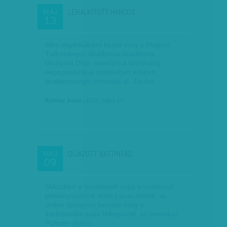
LEHALKÍTOTT HARCOS
MÁJ
13
Idén egyedüliként kapta meg a Magyar
Tudományos Akadémia Akadémiai
Újságírói Díját, amellyel a tudomány
népszerűsítése érdekében kifejtett
tevékenységét ismerték el. Záróra…
Kertész Anna
| 2012. május 13.
DÍJAZOTT KATTINTÁS
MÁJ
09
Miközben a nyomtatott sajtó a csökkenő
példányszámok miatt panaszkodik, az
online újságírás bevette még a
tradicionális sajtó fellegvárát, az amerikai
Pulitzer-díjat is.