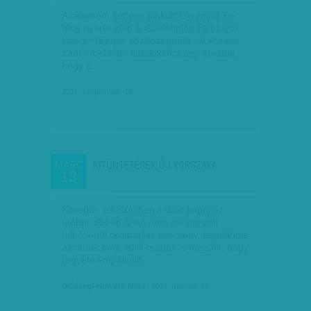
A csaknem két éve alakult Egyenlítő Tv-
blog nyerte idén a Goldenblog Hírblogok
kategóriájának közönségdíját. „A közélet
iránt érdeklődő fiatalokként úgy éreztük,
hogy a…
2011. szeptember 18.
KITÜNTETÉSEK ÚJ KORSZAKA
MÁRC
13
Kossuth- és Széchenyi-díjat kapni az
utóbbi időben talán nem mindig volt
felhőtlenül örömteljes esemény, legalábbis
azoknak nem, akik maguk is érezték, hogy
(egyébként) kiváló…
Diószegi-Horváth Nóra
| 2011. március 13.