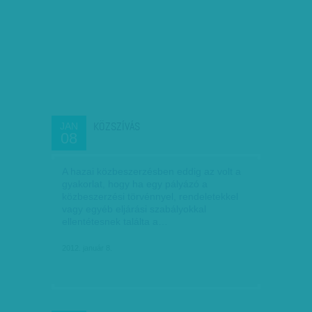
KÖZSZÍVÁS
JAN
08
A hazai közbeszerzésben eddig az volt a
gyakorlat, hogy ha egy pályázó a
közbeszerzési törvénnyel, rendeletekkel
vagy egyéb eljárási szabályokkal
ellentétesnek találta a…
2012. január 8.