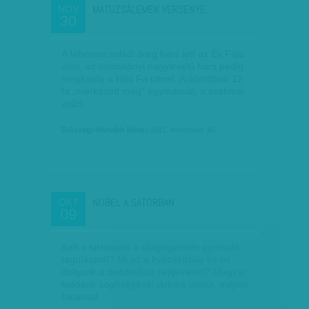
MATUZSÁLEMEK VERSENYE
NOV
30
A felsőmocsoládi öreg hárs lett az Év Fája
idén, az ötvöskónyi nagylevelű hárs pedig
megkapta a Hős Fa címet. A döntőben 12
fa „mérkőzött meg” egymással, a szakmai
zsűri…
Diószegi-Horváth Nóra
| 2011. november 30.
NOBEL A SÁTORBAN
OKT
09
Kell-e tartanunk a világegyetem gyorsuló
tágulásától? Mi az a kvázikristály és mi
dolgunk a dendritikus sejtjeinkkel? Magyar
tudósok segítségével jártunk utána, milyen
hatással…