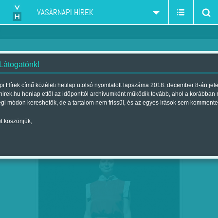
VASÁRNAPI HÍREK
 Látogatónk!
díj
szűkítés:
i Hírek című közéleti hetilap utolsó nyomtatott lapszáma 2018. december 8-án jel
hirek.hu honlap ettől az időponttól archívumként működik tovább, ahol a korábban
égi módon kereshetők, de a tartalom nem frissül, és az egyes írások sem kommente
t köszönjük,
PRÁGA VARÁZSA - BESZÉLGETÉS
FEB
21
LADJÁNSZKI MÁRTA…