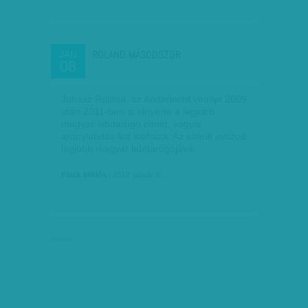
ROLAND MÁSODSZOR
JAN
08
Juhász Roland, az Anderlecht védője 2009
után 2011-ben is elnyerte a legjobb
magyar labdarúgó címet, vagyis
aranylabdás lett idehaza. Az elmúlt évtized
legjobb magyar labdarúgójává…
Fluck Miklós
| 2012. január 8.
hirdetés