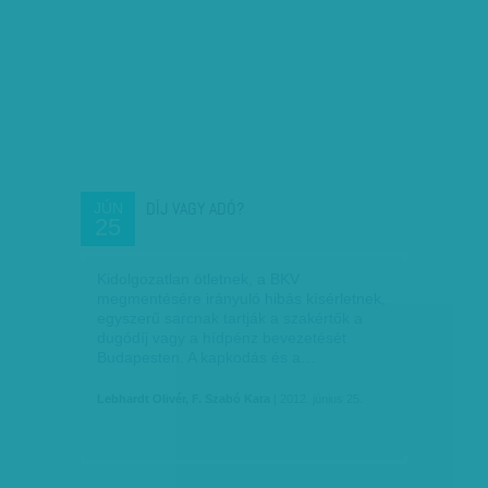
DÍJ VAGY ADÓ?
JÚN
25
Kidolgozatlan ötletnek, a BKV
megmentésére irányuló hibás kísérletnek,
egyszerű sarcnak tartják a szakértők a
dugódíj vagy a hídpénz bevezetését
Budapesten. A kapkodás és a…
Lebhardt Olivér, F. Szabó Kata
| 2012. június 25.