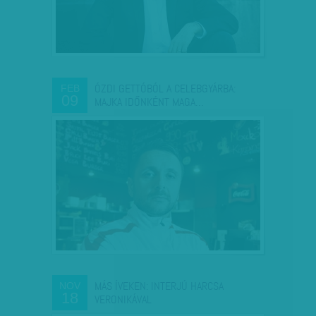
ÓZDI GETTÓBÓL A CELEBGYÁRBA:
FEB
09
MAJKA IDŐNKÉNT MAGA…
MÁS ÍVEKEN: INTERJÚ HARCSA
NOV
18
VERONIKÁVAL