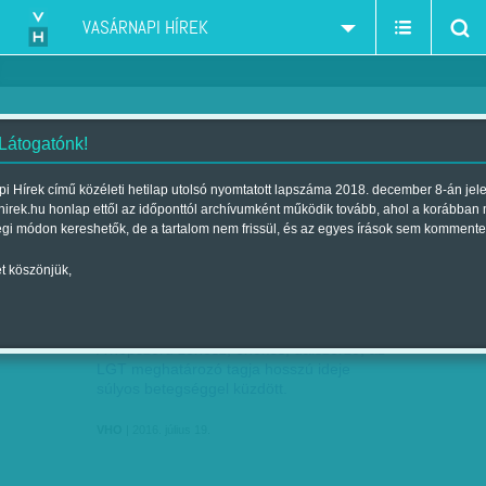
VASÁRNAPI HÍREK
 Látogatónk!
zenész - zeneszerző
szűkítés:
i Hírek című közéleti hetilap utolsó nyomtatott lapszáma 2018. december 8-án jel
hirek.hu honlap ettől az időponttól archívumként működik tovább, ahol a korábban
égi módon kereshetők, de a tartalom nem frissül, és az egyes írások sem kommente
t köszönjük,
SOMLÓ TAMÁS JÚLIUS 19-ÉN
JÚL
19
HAJNALBAN ELHUNYT
A népszerű zenész, énekes, dalszerző, az
LGT meghatározó tagja hosszú ideje
súlyos betegséggel küzdött.
VHO
| 2016. július 19.