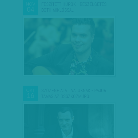
FESZÍTETT HÚROK - BESZÉLGETÉS
NOV
04
BOTH MIKLÓSSAL
SZÓZENE ALATTVALÓKNAK - PAJOR
OKT
16
TAMÁS AZ ÖSSZKÖZMŰRŐL,…