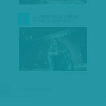
KIDUDORODÓ SZABADSÁGÉRZET –
OKT
28
INTERJÚ KOLLÁR-KLEMENCZ…
2 / 2 oldal
(összesen
34
cikk)