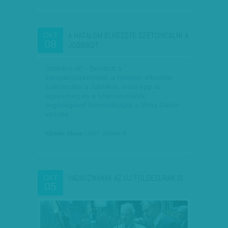
A HATALOM ELKEZDTE SZÉTCINCÁLNI A
OKT
08
JOBBIKOT
Jobbikra át! - Beindult a
kampányüzemmód, a hatalom elkezdte
szétcincálni a Jobbikot: most épp az
ügyészség és a számvevőszék
segítségével kriminalizálják a Vona Gábor
vezette…
Kárpáti János
| 2017. október 8.
VADÁSZNÁNAK AZ ÚJ FÖLDESURAK IS
OKT
05