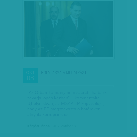
FOLYTASSA A MUTYIZÁST!
OKT
08
„Az Orbán-kormány nem szereti, ha bárki
zavarja lopás közben” – kommentálta
Ujhelyi István, az MSZP EP-képviselője,
hogy az EP megszavazta a határokon
átnyúló korrupciós és…
Kárpáti János
| 2017. október 8.