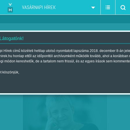
VASÁRNAPI HÍREK
 Látogatónk!
Orbán-kormány
szűkítés:
i Hírek című közéleti hetilap utolsó nyomtatott lapszáma 2018. december 8-án jel
hirek.hu honlap ettől az időponttól archívumként működik tovább, ahol a korábban
égi módon kereshetők, de a tartalom nem frissül, és az egyes írások sem kommente
t köszönjük,
TAGADJÁK A JÖVŐT – LANNERT JUDIT A
NOV
07
MÚLTBA…