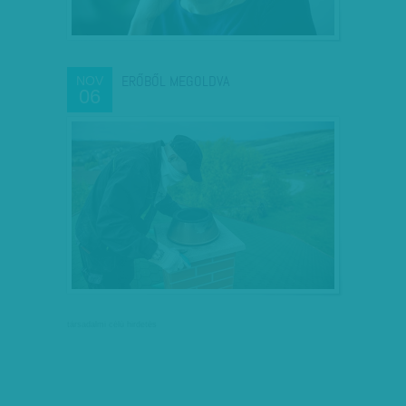
ERŐBŐL MEGOLDVA
NOV
06
társadalmi célú hirdetés