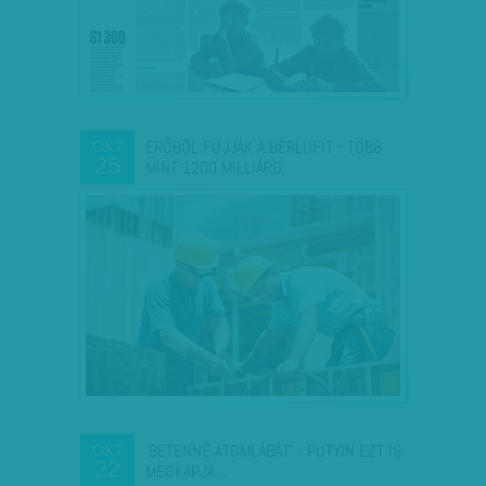
ERŐBŐL FÚJJÁK A BÉRLUFIT - TÖBB
OKT
25
MINT 1200 MILLIÁRD…
'BETENNÉ ATOMLÁBÁT' - PUTYIN EZT IS
OKT
22
MEGKAPJA…