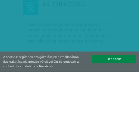
KIKÜLDÖTT KARTÁRSAK
SZEP
30
Sem Orbán Viktor, sem Beata Szydlo
lengyel kormányfő nem hajlandó véget
vetni annak, amit Emmanuel Macron csak
szociális dömpingnek nevez. A francia…
Munkatársunktól
| 2017. szeptember 30.
A cookie-k segítenek szolgáltatásaink biztosításában.
Rendben!
Szolgáltatásaink igénybe vételével Ön beleegyezik a
cookie-k használatába.
- Részletek
ÍGY HARMADOLHATJA A GÁZREZSIT – HA
SZEP
18
A FIDESZ NEM…