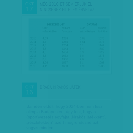
MÉG 2010-ET SEM ÉRJÜK EL -
OKT
17
NINCSENEK HITELES ÉRVEI AZ…
DRÁGA KIRAKÓS JÁTÉK
OKT
16
Bár idén eldőlt, hogy 2024-ben nem lesz
olimpia Budapesten, úgy fest, hogy a
(sport)vezetés egyfajta „kirakós játékként”,
„részletekben” azért megrendezné azt,
vagyis mindent…