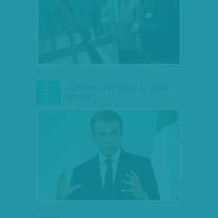
PARTVONALRA PÖCKÖLIK AZ ORBÁN-
OKT
02
REZSIMET