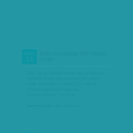
ÉRVEK ÉS A CSERÉRE ÉRETT KOSZOS
MÁRC
13
GATYÁK
Áder János államfő vétója után a fideszes
tagokkal feldúsított Alkotmánybíróságon
múlik: elveszik-e mintegy 260 milliárd
forintnyi jegybanki nyereség
„közpénzjellege”. Ha ez a…
Trencséni Dávid
| 2016. március 13.