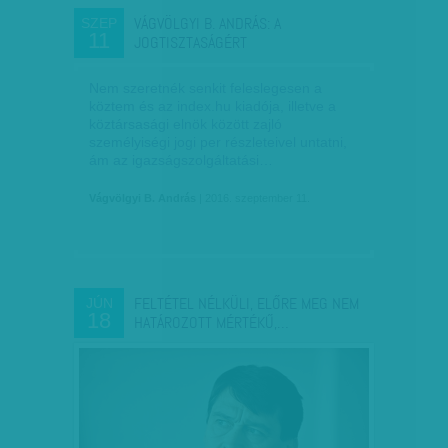
VÁGVÖLGYI B. ANDRÁS: A
SZEP
11
JOGTISZTASÁGÉRT
Nem szeretnék senkit feleslegesen a
köztem és az index.hu kiadója, illetve a
köztársasági elnök között zajló
személyiségi jogi per részleteivel untatni,
ám az igazságszolgáltatási…
Vágvölgyi B. András
| 2016. szeptember 11.
FELTÉTEL NÉLKÜLI, ELŐRE MEG NEM
JÚN
18
HATÁROZOTT MÉRTÉKŰ,…