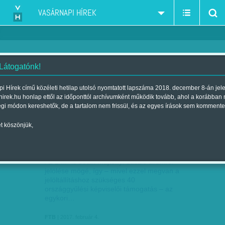
VASÁRNAPI HÍREK
 Látogatónk!
Áder János
szűkítés:
i Hírek című közéleti hetilap utolsó nyomtatott lapszáma 2018. december 8-án jel
hirek.hu honlap ettől az időponttól archívumként működik tovább, ahol a korábban
égi módon kereshetők, de a tartalom nem frissül, és az egyes írások sem kommente
t köszönjük,
MAJTÉNYI LÁSZLÓ IMMÁR ELEGENDŐ
FEB
04
TÁMOGATÁSSAL…
Az LMP is beállt Majtényi László államfői
jelölése mögé, így – mivel ezzel megvan a
jelöltállításhoz szükséges 40
országgyűlési képviselői támogatás – az
egykori…
FTB
| 2017. február 4.