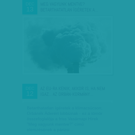
MEG VAGYUNK MENTVE?
DEC
13
BETARTHATATLAN ÍGÉRETEK A…
AZ EU-RA KENIK, AKKOR IS, HA NEM
DEC
12
IGAZ... AZ ORBÁN-KORMÁNY…
Betarthatatlan ígéretek a klímacsúcson;
Orbánék Áderért lobbiznak - ez a tömör
összefoglalója a friss Vasárnapi Hírek
"Meg vagyunk mentve?" című
elemzésének a párizsi…