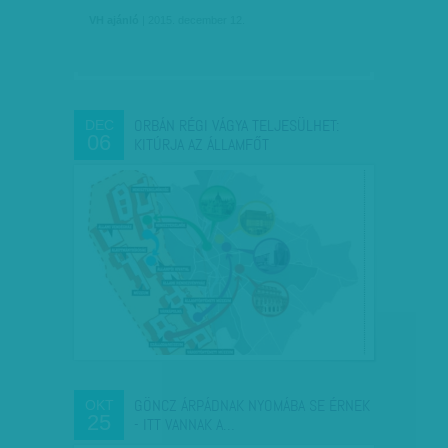
VH ajánló
| 2015. december 12.
ORBÁN RÉGI VÁGYA TELJESÜLHET:
DEC
06
KITÚRJA AZ ÁLLAMFŐT
GÖNCZ ÁRPÁDNAK NYOMÁBA SE ÉRNEK
OKT
25
- ITT VANNAK A…