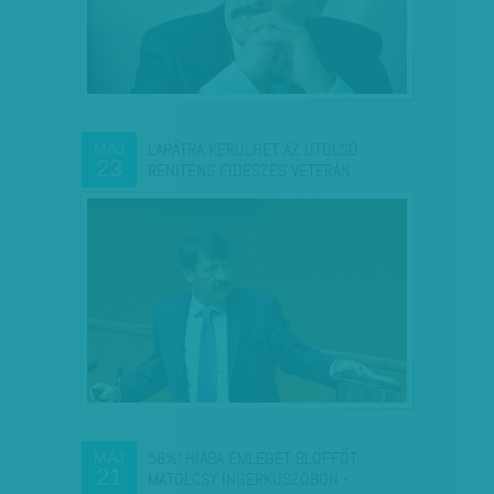
LAPÁTRA KERÜLHET AZ UTOLSÓ
MÁJ
23
RENITENS FIDESZES VETERÁN
58%! HIÁBA EMLEGET BLÖFFÖT:
MÁJ
21
MATOLCSY INGERKÜSZÖBÖN -…