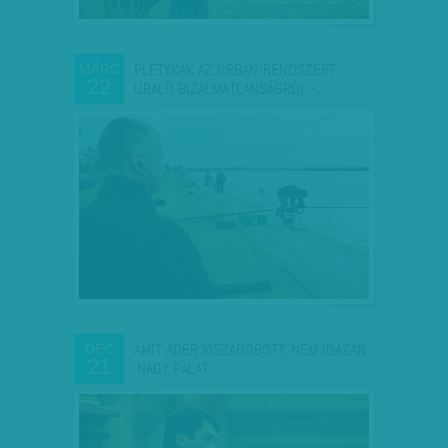
PLETYKÁK AZ ORBÁN-RENDSZERT
MÁRC
22
URALÓ BIZALMATLANSÁGRÓL -…
AMIT ÁDER VISZADOBOTT, NEM IGAZÁN
DEC
21
'NAGY FALAT'…