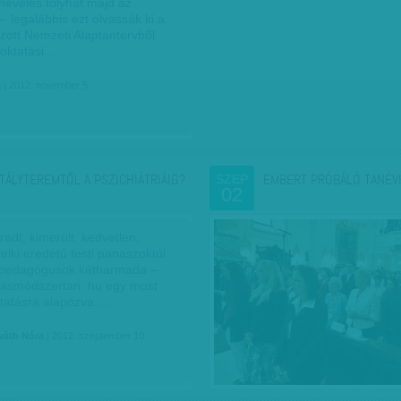
nevelés folyhat majd az
– legalábbis ezt olvassák ki a
zott Nemzeti Alaptantervből
 oktatási…
a
| 2012. november 5.
TÁLYTEREMTŐL A PSZICHIÁTRIÁIG?
EMBERT PRÓBÁLÓ TANÉV
SZEP
02
radt, kimerült, kedvetlen,
 lelki eredetű testi panaszoktól
 pedagógusok kétharmada –
ulásmódszertan. hu egy most
kutatásra alapozva.…
váth Nóra
| 2012. szeptember 10.