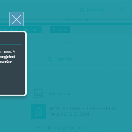
Keresés
ősnők nőnapra
Megtáncoltatott Oscar-szobor
us 16.
2018. március 16.
i Hírekre, kattintson!
Kutatás
magyar
ent meg. A
start
 megjelent
Keresés
lhetőek.
stop
Dátum szerint
ARÁNYTALAN NEMZETI ÉRZÉS – ETIKA
OKT
28
TANKÖNYV IDEOLÓGIAI…
Aki szóban vagy írásban a