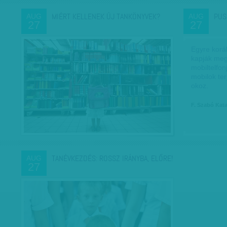
MIÉRT KELLENEK ÚJ TANKÖNYVEK?
PUS
AUG
AUG
27
27
Egyre korá
kapják meg
mobiltelfo
mobilok ter
okoz.
F. Szabó Kat
TANÉVKEZDÉS: ROSSZ IRÁNYBA, ELŐRE!
AUG
27