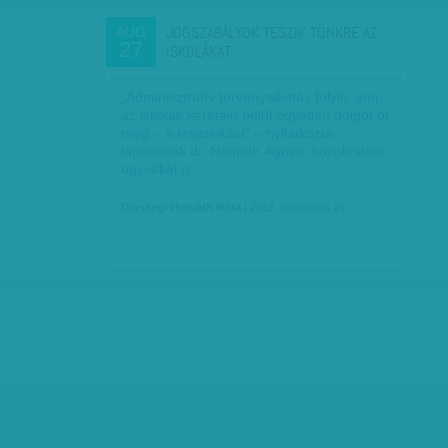
JOGSZABÁLYOK TESZIK TÖNKRE AZ
AUG
27
ISKOLÁKAT
„Adminisztratív törvényalkotás folyik, ami
az iskolák keretein belül egyetlen dolgot öl
meg – a kreativitást” – nyilatkozta
lapunknak dr. Németh Ágnes, közoktatási
ügyekkel is…
Diószegi-Horváth Nóra
| 2012. augusztus 27.