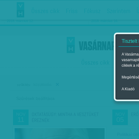
Összes cikk
Friss
Fókusz
Szerintem
Í
Chipekkel a rák ellen
Párkapcsolati matiné
2018. március 12.
2018. március 16.
Tisztelt
A Vasárnap
vasarnapi
Összes cikk
Friss
F
cikkek a r
Megértésé
közoktatás
szűkítés:
A Kiadó
Szűrések beállítása
Szer
OKTATÁSÜGY: MINTHA A VESZTÜKET
ERŐ
NOV
NOV
11
05
ÉREZNÉK
Politikai c