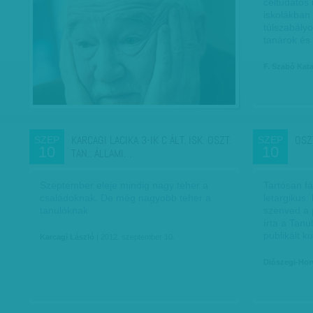
céltudatos 
iskolákban 
túlszabályo
tanárok és
F. Szabó Kat
KARCAGI LACIKA 3-IK C ÁLT. ISK. OSZT.
OSZ
SZEP
SZEP
10
10
TAN.: ÁLLAMI…
Szeptember eleje mindig nagy teher a
Tartósan fá
családoknak. De még nagyobb teher a
letargikus,
tanulóknak.
szenved a
írta a Tan
publikált 
Karcagi László
| 2012. szeptember 10.
Diószegi-Hor