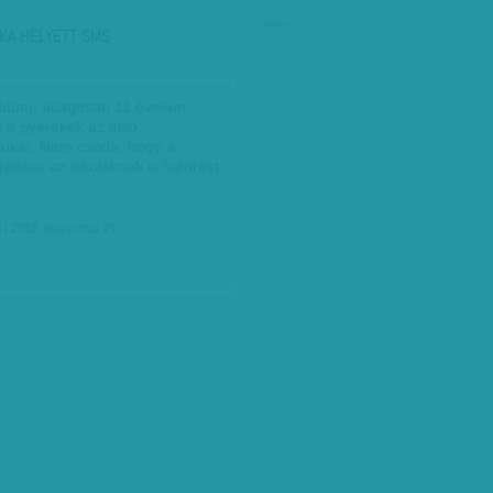
hirdetés
KA HELYETT SMS
bban, átlagosan 11 évesen
 a gyerekek az első
njukat. Nem csoda, hogy a
jedése az iskoláknak is fejtörést
a
| 2012. augusztus 27.