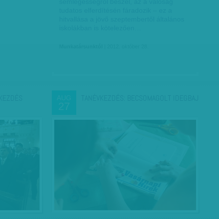
semlegességről beszél, az a valóság
tudatos elferdítésén fáradozik – ez a
hitvallása a jövő szeptembertől általános
iskolákban is kötelezően…
Munkatársunktól
| 2012. október 28.
KEZDÉS
TANÉVKEZDÉS: BECSOMAGOLT IDEGBAJ
AUG
27