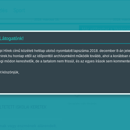
hirdetés
zlés
Sport
Ha még egyszer nyolcvanéves…
Barbie-h
2018. március 16.
2018. márci
Már előfizethet a Vasárnap
 Látogatónk!
i Hírek című közéleti hetilap utolsó nyomtatott lapszáma 2018. december 8-án jel
hirek.hu honlap ettől az időponttól archívumként működik tovább, ahol a korábban
ókusz
Szerintem
Ízlés
Sport
égi módon kereshetők, de a tartalom nem frissül, és az egyes írások sem kommente
t köszönjük,
ző szerint
Címke szerint
társadalmi célú hirdetés
LTETETT ISKOLAI KERETEK
élnak vagy eszmének alárendelt,