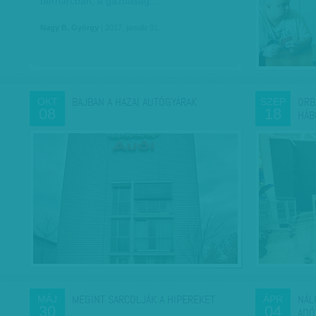
bérharcban, a gazdaság…
Nagy B. György
| 2017. január 31.
BAJBAN A HAZAI AUTÓGYÁRAK
ORB
OKT
SZEP
08
18
HÁB
MEGINT SARCOLJÁK A HIPEREKET
NÁL
MÁJ
ÁPR
30
04
ADÓ