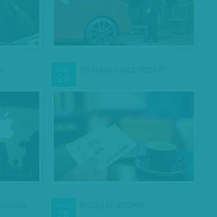
A
FOLYTASSA A KASSZÍROZÁST!
AUG
29
TESCÓNÁL
RECSEG AZ AUTÓIPAR
MÁRC
28