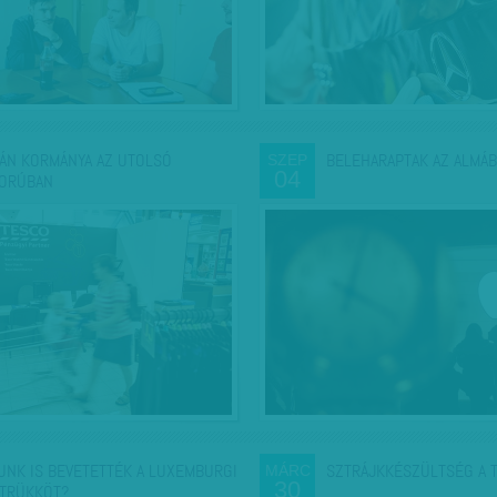
ÁN KORMÁNYA AZ UTOLSÓ
BELEHARAPTAK AZ ALMÁB
SZEP
04
ORÚBAN
UNK IS BEVETETTÉK A LUXEMBURGI
SZTRÁJKKÉSZÜLTSÉG A 
MÁRC
30
TRÜKKÖT?