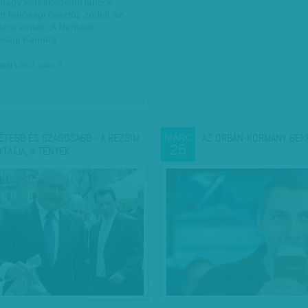
 nagy kereskedelmi láncok,
t hatósági össztűz zúdult az
ázra emiatt. A Nemzeti
asági Kamara…
któl
| 2017. július 8.
ÉTEBB ÉS SZAGOSABB - A REZSIM
AZ ORBÁN-KORMÁNY BEK
MÁRC
25
YTATJA, A TÉNYEK…