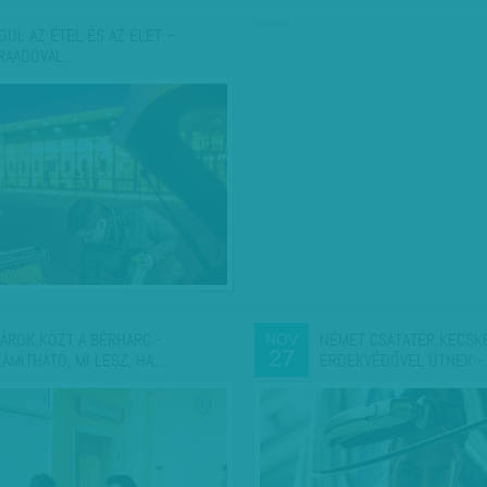
hirdetés
GUL AZ ÉTEL ÉS AZ ÉLET –
RAADÓVAL…
IÁROK KÖZT A BÉRHARC -
NÉMET CSATATÉR KECSK
NOV
27
ZÁMÍTHATÓ, MI LESZ, HA…
ÉRDEKVÉDŐVEL ÜTNEK -