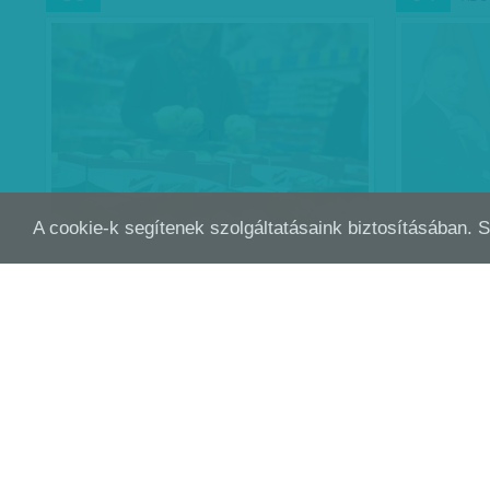
A cookie-k segítenek szolgáltatásaink biztosításában. 
GYERMEKMUNKA ÉE EMBERTELEN
ÚJR
FEB
FEB
12
01
KÖRÜLMÉNYEK - ELJÁRÁSOK…