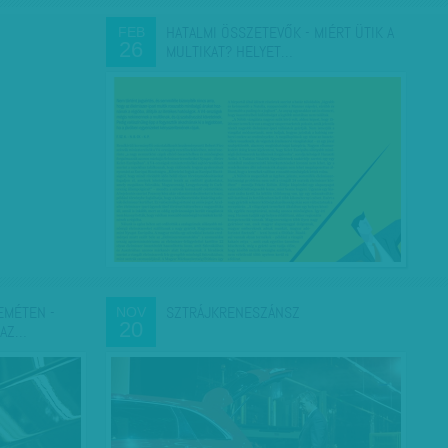
HATALMI ÖSSZETEVŐK - MIÉRT ÜTIK A
FEB
26
MULTIKAT? HELYET…
EMÉTEN -
SZTRÁJKRENESZÁNSZ
NOV
20
 AZ…