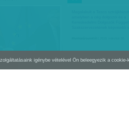
Megalakult a Tesco sztrájkbizot
amelyben a cég dolgozói és a
Kereskedelmi Dolgozók Függet
Szakszervezetének képviselői
Munkatársunktól
| 2016. március 30.
Szolgáltatásaink igénybe vételével Ön beleegyezik a cookie
A SARCOLNÁNAK
A MÉRÉSEK TITKOSAK, CS
NOV
15
KORMÁNY ISMERI - NAGY