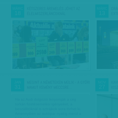
KÉTSZERES ÁREMELÉS JÖHET AZ
DRÁ
MÁRC
MÁRC
18
13
ÉLELMISZERLÁNCOKNÁL
EXT
MEGINT A NÉMETEKEN MÚLIK - A GYŐRI
KAV
JAN
NOV
31
27
MAMUT KEMÉNY MECCSRE…
KIS
Ha az Audi dolgozói lenyomják a cég
torkán fizetésemelési igényeiket, a
beszállítóknál is sztrájkok sora törhet ki.
Amennyiben az autóipar nyakig merül a