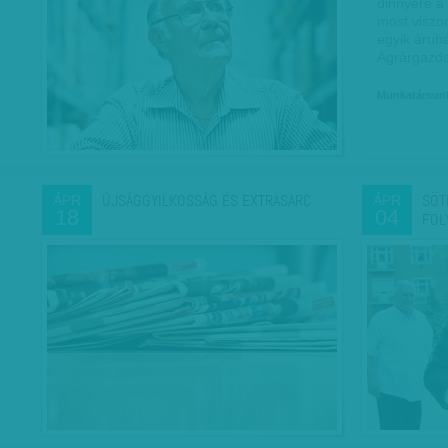
dinnyére a
most viszon
egyik áruh
Agrárgazd
Munkatársun
ÚJSÁGGYILKOSSÁG ÉS EXTRASARC
SÖT
ÁPR
ÁPR
18
04
FOL