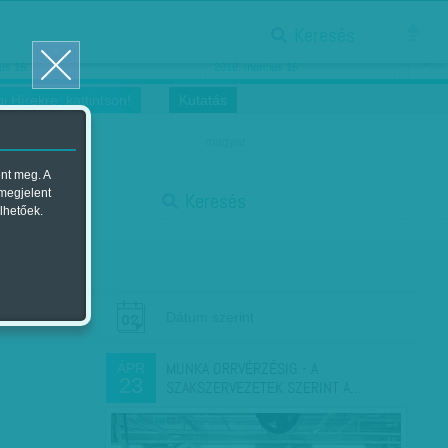
Keresés
ősnők nőnapra
Megtáncoltatott Oscar-szobor
us 16.
2018. március 16.
i Hírekre, kattintson!
Kutatás
magyar
ent meg. A
start
 megjelent
Keresés
lhetőek.
stop
Dátum szerint
MUNKA ORRVÉRZÉSIG - A
ÁPR
23
SZAKSZERVEZETEK SZERINT A…