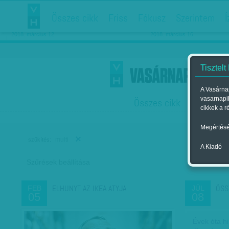
Összes cikk
Friss
Fókusz
Szerintem
Í
Chipekkel a rák ellen
Párkapcsolati matiné
2018. március 12.
2018. március 16.
Tisztelt
A Vasárnap
vasarnapi
Összes cikk
Friss
F
cikkek a r
Megértésé
multi
szűkítés:
A Kiadó
Szűrések beállítása
Szer
ELHUNYT AZ IKEA ATYJA
ÖSS
FEB
JÚL
05
08
Évek óta hi