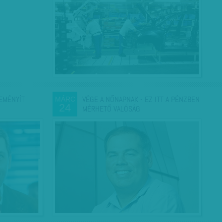
EMÉNYÍT
VÉGE A NŐNAPNAK - EZ ITT A PÉNZBEN
MÁRC
24
MÉRHETŐ VALÓSÁG