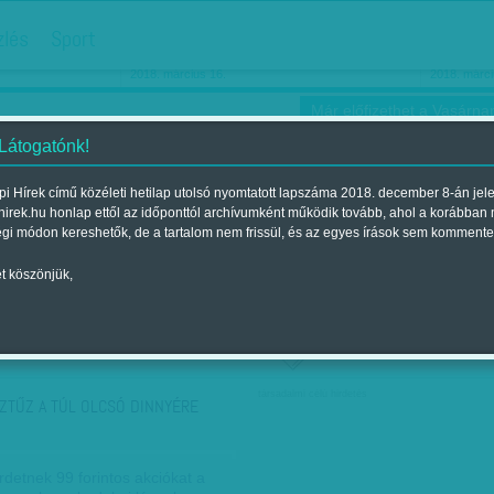
hirdetés
zlés
Sport
Ha még egyszer nyolcvanéves…
Barbie-h
2018. március 16.
2018. márci
Már előfizethet a Vasárnap
 Látogatónk!
i Hírek című közéleti hetilap utolsó nyomtatott lapszáma 2018. december 8-án jel
hirek.hu honlap ettől az időponttól archívumként működik tovább, ahol a korábban
ókusz
Szerintem
Ízlés
Sport
égi módon kereshetők, de a tartalom nem frissül, és az egyes írások sem kommente
t köszönjük,
ző szerint
Címke szerint
társadalmi célú hirdetés
ZTŰZ A TÚL OLCSÓ DINNYÉRE
rdetnek 99 forintos akciókat a