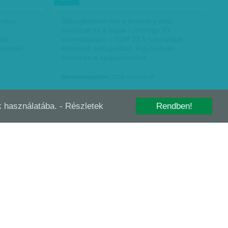
tsága,
Válsághelyzet van a kormány által
favorizált és a hazai – mintegy 33
len
ezermilliárdos – GDP 23,5 százalékát
 vesznek…
kitermelő autóiparban. A győri Audi-
üzemben a szakszervezet…
Munkatársunktól
| 2016. március 28.
-k használatába.
- Részletek
Rendben!
AK A
TOVÁBB NYOMJÁK AZ ÁRUHÁZLÁNCOKAT
NOV
02
…