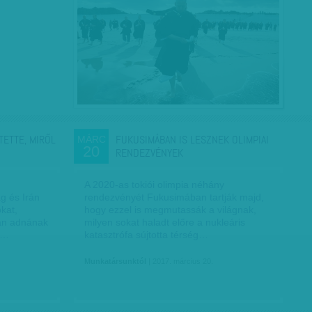
TETTE, MIRŐL
FUKUSIMÁBAN IS LESZNEK OLIMPIAI
MÁRC
20
RENDEZVÉNYEK
A 2020-as tokiói olimpia néhány
g és Irán
rendezvényét Fukusimában tartják majd,
kat,
hogy ezzel is megmutassák a világnak,
ban adnának
milyen sokat haladt előre a nukleáris
 a…
katasztrófa sújtotta térség…
Munkatársunktól
| 2017. március 20.