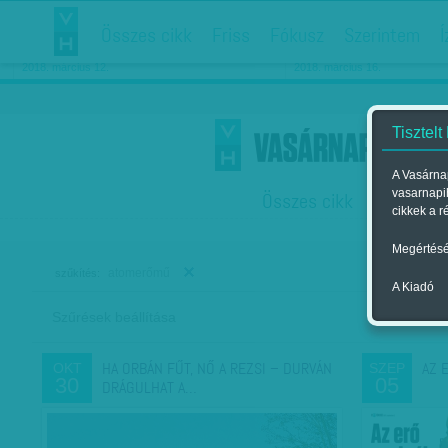
Összes cikk
Friss
Fókusz
Szerintem
Í
Chipekkel a rák ellen
Párkapcsolati matiné
2018. március 12.
2018. március 16.
Tisztelt
A Vasárnap
vasarnapi
Összes cikk
Friss
F
cikkek a r
Megértésé
atomerőmű
szűkítés:
A Kiadó
Szűrések beállítása
Szer
HA ORBÁN FŰT, NŐ A REZSI – DURVÁN
AZ 
OKT
SZEP
30
05
DRÁGULHAT A…