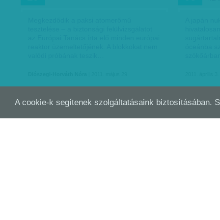
Megkezdődik a paksi atomerőmű
A japán nu
tesztelése – a biztonsági felülvizsgálatot
hivatalosa
az Európai Tanács írta elő minden európai
sugártarta
reaktor üzemeltetőjének. A blokkokat nem
óceánba sz
valódi próbának teszik…
szökőárban
Diószegi-Horváth Nóra
| 2011. május 29.
2011. április 3.
A cookie-k segítenek szolgáltatásaink biztosításában. 
ÁRAM VAGY SZARKOFÁG
EGY
MÁRC
MÁRC
20
13
Versenyfutás az idővel – a japán
A japánok
szakemberek emberfeletti erőfeszítéseket
higgadtság
tesznek a reaktorok hűtési rendszerének
számolt be
újraindításáért a fukusimai atomerőműben
Tokióban él
(képünkön a reaktor…
lakói hozz
2011. március 20.
Szűcs Ágnes