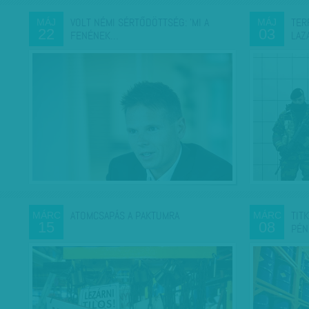
VOLT NÉMI SÉRTŐDÖTTSÉG: 'MI A
TER
MÁJ
MÁJ
22
03
FENÉNEK…
LAZ
ATOMCSAPÁS A PAKTUMRA
TIT
MÁRC
MÁRC
15
08
PÉN