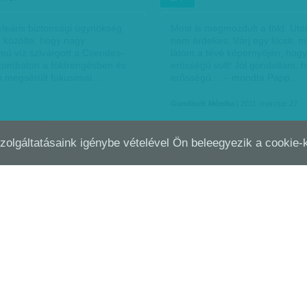
kleáris biztonsági ügynökség
Most is megmozdult a föld. Utó
n közölte, hogy nagy
nem érdekes. Várj egy kicsit, m
lmú víz szivárgott a Csendes-
látom a tévé képernyőjén, hogy
ombaton a földrengésben és
erősségű volt! Jól gondoltam: 
 megsérült fukusimai…
erősségű… – mondta Papp…
Gündisch Mónika
| 2011. március 27.
Szolgáltatásaink igénybe vételével Ön beleegyezik a cookie
 MAGYAR TOKIÓI BESZÁMOLÓJA
KOMOLY A HELYZET, DE 
MÁRC
13
CSERNOBIL
 számunkra meglepő
Tegnap radioaktív gőzt engedte
gal fogadták a földrengést –
Japánban a fukusimai atomerő
 a Vasárnapi Híreknek a
reaktorából is, miután a földre
ő Nagy Anita. – A szigetország
következtében leállt azok hűtés
á vannak szokva a…
túlnyomást csökkenteni kellett
| 2011. március 13.
Vasvári G. Pál
| 2011. március 13.