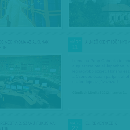
CS MÉG NYOMA AZ ALKUNAK
A „KIZÖKKENT IDÕ” NYO
MÁRC
11
SON
Ikematsu-Papp Gabriella tolmá
augusztusa óta él Japánban, a
legnagyobb sziget, Honshu ész
a Csendes-óceán partján, ahol
esztendeje az „évszázad…
Gündisch Mónika
| 2012. március 11.
REPEDT A 2. SZÁMÚ FUKUSIMAI
ÉL, REMÉNYKEDIK
MÁRC
27
KTOR