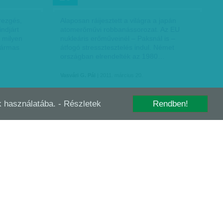
rezgés,
Alaposan ráijesztett a világra a japán
indjárt
atomerőművi robbanássorozat. Az EU
 milyen
nukleáris erőműveinél – Paksnál is –
hármas
átfogó stressztesztelés indul. Német
országban elrendelték az 1980…
Vasvári G. Pál
| 2011. március 20.
-k használatába.
- Részletek
Rendben!
EZ NEM
ÁRRAL SZEMBEN
MÁRC
13
k ki
Feszülten figyeli a világ, hogy modern
mű több
történelmének legsúlyosabb földrengését
ngés
és az azt követő pusztító cunamit
e, és a
elszenvedő Japánnak szembe kell-e
. A…
néznie a természeti csapás…
2011. március 13.