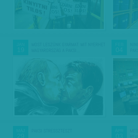
MOST LESZÜNK GYARMAT: MIT NYERHET
NIN
JAN
FEB
19
04
MAGYARORSZÁG A PAKSI…
PAK
PAKSI STRESSZTESZT
MEG
MÁJ
ÁPR
29
03
REA