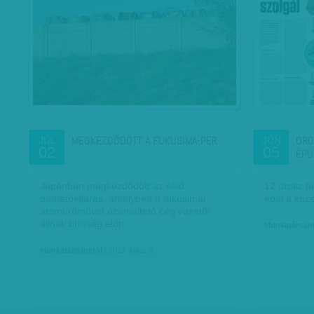
MEGKEZDŐDÖTT A FUKUSIMA-PER
ORO
JÚL
JÚN
02
05
ÉPÜ
Japánban megkezdődött az első
12 orosz te
büntetőeljárás, amelyben a fukusimai
épül a köz
atomerőművet üzemeltető cég vezetői
állnak bíróság előtt.
Munkatársun
Munkatársunktól
| 2017. július 2.