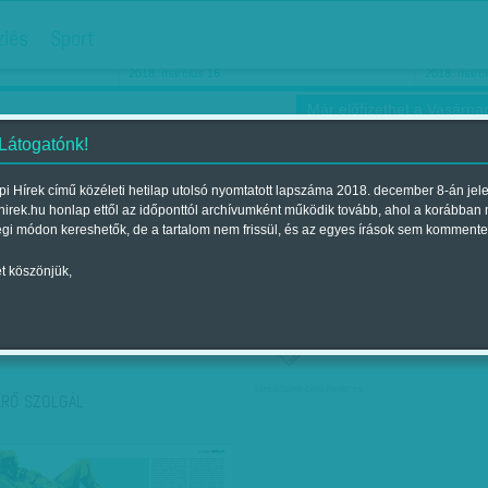
hirdetés
zlés
Sport
Ha még egyszer nyolcvanéves…
Barbie-h
2018. március 16.
2018. márci
Már előfizethet a Vasárnap
 Látogatónk!
i Hírek című közéleti hetilap utolsó nyomtatott lapszáma 2018. december 8-án jel
hirek.hu honlap ettől az időponttól archívumként működik tovább, ahol a korábban
ókusz
Szerintem
Ízlés
Sport
égi módon kereshetők, de a tartalom nem frissül, és az egyes írások sem kommente
t köszönjük,
ző szerint
Címke szerint
társadalmi célú hirdetés
ERŐ SZOLGÁL