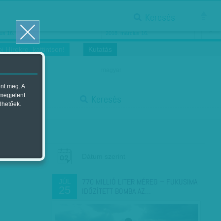
Keresés
ősnők nőnapra
Megtáncoltatott Oscar-szobor
us 16.
2018. március 16.
i Hírekre, kattintson!
Kutatás
magyar
ent meg. A
start
 megjelent
Keresés
lhetőek.
stop
Dátum szerint
770 MILLIÓ LITER MÉREG – FUKUSIMA
JÚL
25
IDŐZÍTETT BOMBA AZ…