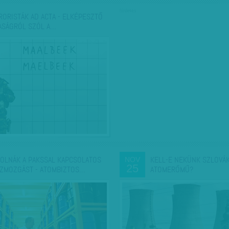
hirdetés
RORISTÁK AD ACTA - ELKÉPESZTŐ
ASÁGRÓL SZÓL A…
KOLNÁK A PAKSSAL KAPCSOLATOS
KELL-E NEKÜNK SZLOVÁ
NOV
25
ZMOZGÁST - ATOMBIZTOS…
ATOMERŐMŰ?