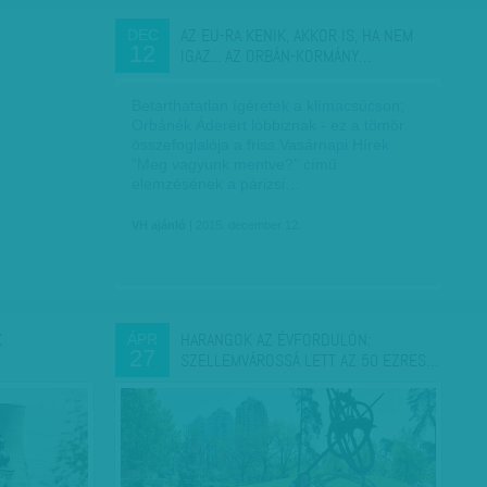
AZ EU-RA KENIK, AKKOR IS, HA NEM
DEC
12
IGAZ... AZ ORBÁN-KORMÁNY…
Betarthatatlan ígéretek a klímacsúcson;
Orbánék Áderért lobbiznak - ez a tömör
összefoglalója a friss Vasárnapi Hírek
"Meg vagyunk mentve?" című
elemzésének a párizsi…
VH ajánló
| 2015. december 12.
K
HARANGOK AZ ÉVFORDULÓN:
ÁPR
27
SZELLEMVÁROSSÁ LETT AZ 50 EZRES…