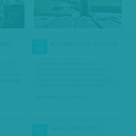
MÁBAN
MEGSEMMISÜLHETETT VOLNA JAPÁN
FEB
19
cs 2010
A fukushimai atomkatasztrófa
megváltoztatta az életét: felhagyott a
aki részén,
politikai karrierjével, és a megújuló
 éppen egy
energiaforrások nagyobb szerepéért küzd
– nyilatkozta Kan Naoto, volt japán…
Szűcs Ágnes
| 2012. február 19.
PAKSON IS STRESSZTESZT
MÁRC
20