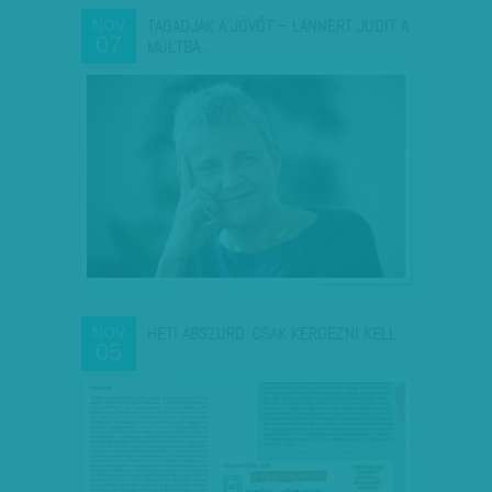
TAGADJÁK A JÖVŐT – LANNERT JUDIT A
NOV
07
MÚLTBA…
HETI ABSZURD: CSAK KÉRDEZNI KELL
NOV
05