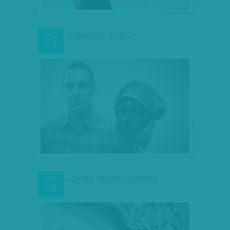
SZABADSÁG, ÉLMÉNY
OKT
03
LÉNYEG: FEKETE-FEHÉRBEN
SZEP
26