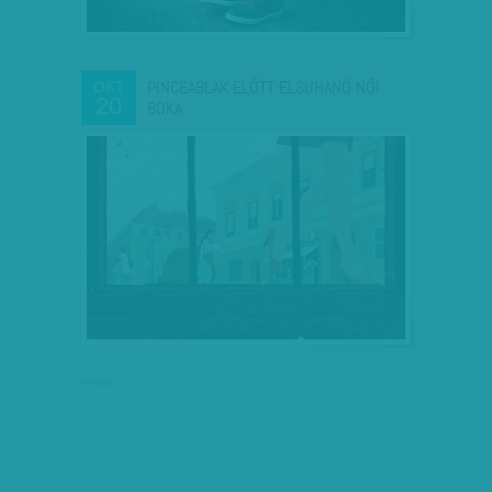
PINCEABLAK ELŐTT ELSUHANÓ NŐI
OKT
20
BOKA
hirdetés