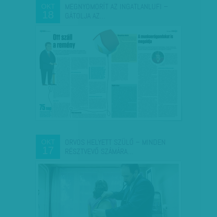
MEGNYOMORÍT AZ INGATLANLUFI –
OKT
18
GÁTOLJA AZ…
ORVOS HELYETT SZÜLŐ – MINDEN
OKT
17
RÉSZTVEVŐ SZÁMÁRA…