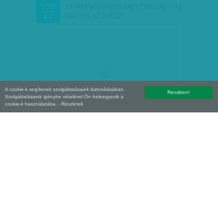
GYEREKMEGŐRZÉS VAGY TANULÁS – AZ
SZEP
17
IGAZSÁG AZ EGÉSZ…
A cookie-k segítenek szolgáltatásaink biztosításában.
Rendben!
Szolgáltatásaink igénybe vételével Ön beleegyezik a
cookie-k használatába.
- Részletek
HIÁBA NŐ, NEM ELÉG – ÍGY VÁLTOZTAK
SZEP
17
VALÓJÁBAN A…