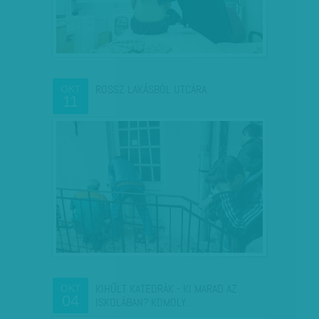
ROSSZ LAKÁSBÓL UTCÁRA
OKT
11
KIHŰLT KATEDRÁK - KI MARAD AZ
OKT
04
ISKOLÁBAN? KOMOLY…