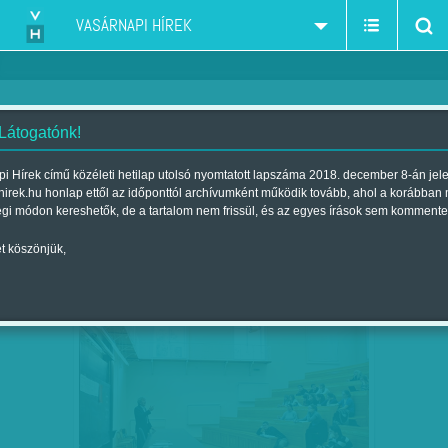
VASÁRNAPI HÍREK
 Látogatónk!
F. Szabó Kata
szerző:
i Hírek című közéleti hetilap utolsó nyomtatott lapszáma 2018. december 8-án jel
hirek.hu honlap ettől az időponttól archívumként működik tovább, ahol a korábban
égi módon kereshetők, de a tartalom nem frissül, és az egyes írások sem kommente
t köszönjük,
MORZSOLÓDÓ EGYETEMISTÁK – EGYRE
NOV
21
TÖBBEN HAGYJÁK…