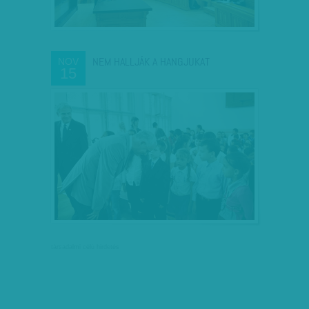
NEM HALLJÁK A HANGJUKAT
NOV
15
társadalmi célú hirdetés