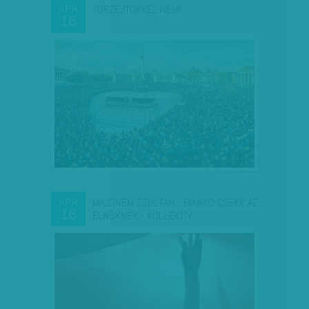
TÚSZEJTŐKKEL NEM!
ÁPR
16
MAJDNEM SZULTÁN - BIANKÓ CSEKK AZ
ÁPR
16
ELNÖKNEK - KOLLEKTÍV…