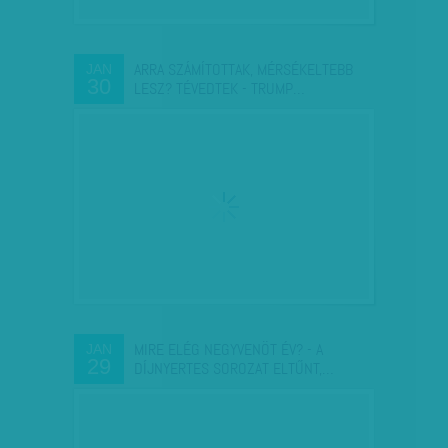
ARRA SZÁMÍTOTTAK, MÉRSÉKELTEBB
JAN
30
LESZ? TÉVEDTEK - TRUMP…
MIRE ELÉG NEGYVENÖT ÉV? - A
JAN
29
DÍJNYERTES SOROZAT ELTŰNT,…