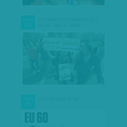
ELSZABADULT! 'SZÖRNYETEG LETT
MÁRC
28
BELŐLE, AMELYET SENKI…
KŐMŰVES ANITA: EU 60
MÁRC
25