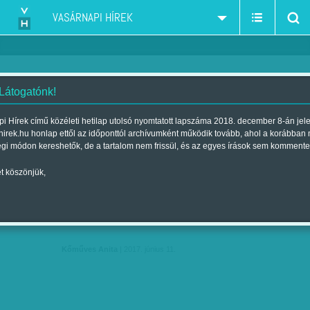
VASÁRNAPI HÍREK
 Látogatónk!
Kőműves Anita
szerző:
i Hírek című közéleti hetilap utolsó nyomtatott lapszáma 2018. december 8-án jel
hirek.hu honlap ettől az időponttól archívumként működik tovább, ahol a korábban
égi módon kereshetők, de a tartalom nem frissül, és az egyes írások sem kommente
t köszönjük,
'TÖBBÉ NE HAGYJON EGYEDÜL
JÚN
11
TRUMPPAL' - A…
-
Kőműves Anita
| 2017. június 11.