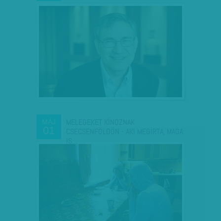
MELEGEKET KÍNOZNAK
MÁJ
01
CSECSENFÖLDÖN - AKI MEGÍRTA, MAGA
IS…