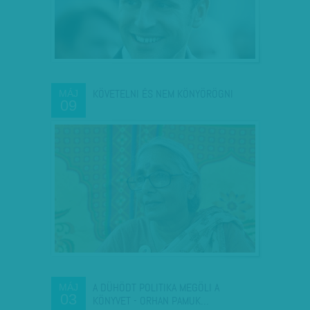
KÖVETELNI ÉS NEM KÖNYÖRÖGNI
MÁJ
09
A DÜHÖDT POLITIKA MEGÖLI A
MÁJ
03
KÖNYVET - ORHAN PAMUK…