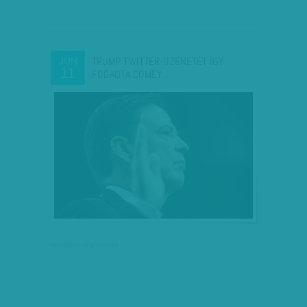
TRUMP TWITTER-ÜZENETÉT ÍGY
JÚN
11
FOGADTA COMEY:…
társadalmi célú hirdetés