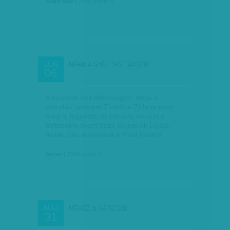
Hegyi Iván
| 2018. június 8.
NÉHA A GYŐZTES TÁVOZIK
JÚN
06
A csúcson kell abbahagyni, tartja a
mondás, amelyet Zinedine Zidane most
meg is fogadott, és néhány nappal a
történelmi sikert hozó Bajnokok Ligája-
finálé után lemondott a Real Madrid…
bezso
| 2018. június 6.
NEHÉZ A HÁTIZSÁK
MÁJ
31