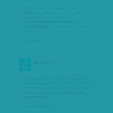
A magyar sport bölcsőjének tartott
Millenáris egykor a bringasport igazi
fellegvára volt. A mára elavult,
elnéptelenedett, betonteknős pályán
ismerkedett meg a pályakerékpározással
a 27…
Fluck Miklós
| 2018. június 15.
BELGA BESZÉD
JÚN
14
„Nem követtünk el súlyos hibákat, nem
lehetek elégedetlen a játékkal” – mondta a
fehéroroszok elleni ibolyaszerény 1-1 után
Georges Leekens, a magyar labdarúgó-
válogatott belga…
Hegyi Iván
| 2018. június 14.