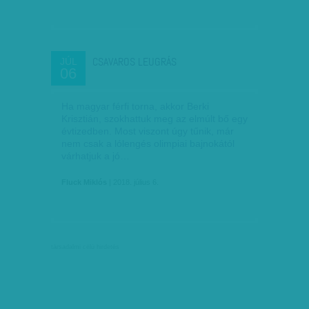
CSAVAROS LEUGRÁS
JÚL
06
Ha magyar férfi torna, akkor Berki
Krisztián, szokhattuk meg az elmúlt bő egy
évtizedben. Most viszont úgy tűnik, már
nem csak a lólengés olimpiai bajnokától
várhatjuk a jó…
Fluck Miklós
| 2018. július 6.
társadalmi célú hirdetés