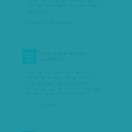
elejétől foglalkoztatja a kalandvágyókat. A
napokban ünnepeljük a hivatalos elsőket,
Hillaryt és…
Kövesdi Péter
| 2018. május 26.
ELKÖSZÖN SUPERMAN ÉS
MÁJ
25
ILLUZIONISTA
A hétvégén két ikonikus labdarúgó is
búcsút int annak a klubnak, amellyel az
elmúlt években, sőt évtizedekben
valósággal egybeforrt a neve. Gianluigi
Buffon szombaton 15 órától védi…
B. ZS.
| 2018. május 25.