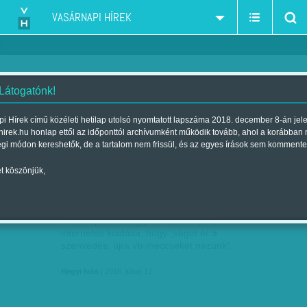
VASÁRNAPI HÍREK
 Látogatónk!
i Hírek című közéleti hetilap utolsó nyomtatott lapszáma 2018. december 8-án jel
hirek.hu honlap ettől az időponttól archívumként működik tovább, ahol a korábban
égi módon kereshetők, de a tartalom nem frissül, és az egyes írások sem kommente
t köszönjük,
EGY HÉT A VILÁG
JÚL
12
Azt írta péntek reggel a sportnapilap
internetes kiadása, hogy „véget ér a
szenvedés, újra vb-meccseket nézünk”.
Hegyi Iván
| 2018. július 12.