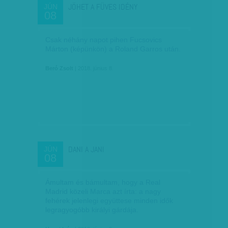
JÖHET A FÜVES IDÉNY
JÚN
08
Csak néhány napot pihen Fucsovics
Márton (képünkön) a Roland Garros után.
Beró Zsolt
| 2018. június 8.
DANI A JANI
JÚN
08
Ámultam és bámultam, hogy a Real
Madrid közeli Marca azt írta: a nagy
fehérek jelenlegi együttese minden idők
legragyogóbb királyi gárdája.