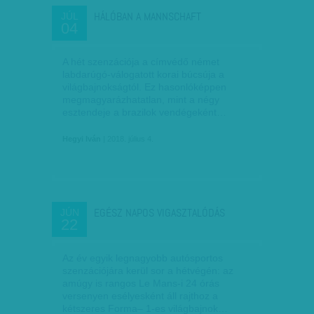
HÁLÓBAN A MANNSCHAFT
JÚL
04
A hét szenzációja a címvédő német
labdarúgó-válogatott korai búcsúja a
világbajnokságtól. Ez hasonlóképpen
megmagyarázhatatlan, mint a négy
esztendeje a brazilok vendégeként…
Hegyi Iván
| 2018. július 4.
EGÉSZ NAPOS VIGASZTALÓDÁS
JÚN
22
Az év egyik legnagyobb autósportos
szenzációjára kerül sor a hétvégén: az
amúgy is rangos Le Mans-i 24 órás
versenyen esélyesként áll rajthoz a
kétszeres Forma– 1-es világbajnok…