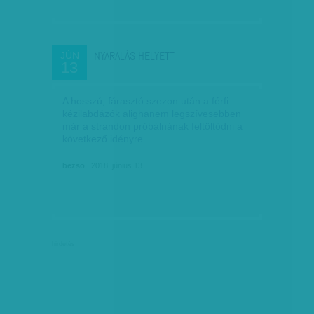
NYARALÁS HELYETT
JÚN
13
A hosszú, fárasztó szezon után a férfi
kézilabdázók alighanem legszívesebben
már a strandon próbálnának feltöltődni a
következő idényre.
bezso
| 2018. június 13.
hirdetés