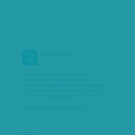
NA, FOGADJUNK!
JÚN
09
Nincs egyértelmű favoritja a jövő
csütörtökön kezdődő labdarúgó-
világbajnokságnak – a szakértők legalább
5 nagy aspiránsról beszélnek, de további
3 csapat végső sikere sem…
Beró Zsolt, Kövesdi Péter
| 2018. június 9.