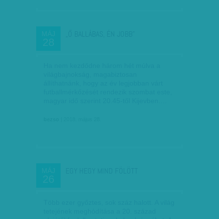
„Ő BALLÁBAS, ÉN JOBB”
MÁJ
28
Ha nem kezdődne három hét múlva a
világbajnokság, magabiztosan
állíthatnánk, hogy az év legjobban várt
futballmérkőzését rendezik szombat este,
magyar idő szerint 20.45-től Kijevben.…
bezso
| 2018. május 28.
EGY HEGY MIND FÖLÖTT
MÁJ
26
Több ezer győztes, sok száz halott. A világ
tetejének meghódítása a 20. század