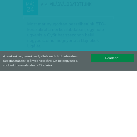
A MI VILÁGVÁLOGATOTTUNK
MÁJ
24
Most már nyugodtan beszélhetünk ETO-
korszakról a női kézilabdában, egy hete
ugyanis a Győr hat szezonon belül
negyedszer is megnyerte a Bajnokok
Ligáját.
A cookie-k segítenek szolgáltatásaink biztosításában.
bezso
| 2018. május 24.
Rendben!
Szolgáltatásaink igénybe vételével Ön beleegyezik a
cookie-k használatába.
- Részletek
FÁZOTT A KAPUBAN
MÁJ
23
Nemrég a Magyar Sport Napja alkalmából
az olimpiai, világ- és Európa-bajnok, 340-
szeres válogatott vízilabdázó Szivós István
kiemelkedő sportteljesítménye, sportolói
életműve…