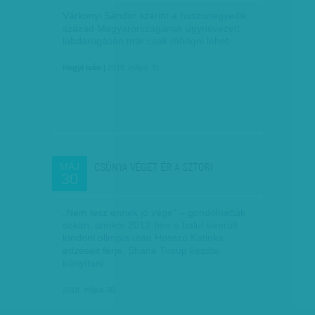
Várkonyi Sándor szerint a huszonegyedik
század Magyarországának úgynevezett
labdarúgásán már csak röhögni lehet.
Hegyi Iván
| 2018. május 31.
CSÚNYA VÉGET ÉR A SZTORI
MÁJ
30
„Nem lesz ennek jó vége” – gondolhatták
sokan, amikor 2012-ben a balul sikerült
londoni olimpia után Hosszú Katinka
edzéseit férje, Shane Tusup kezdte
irányítani.
2018. május 30.