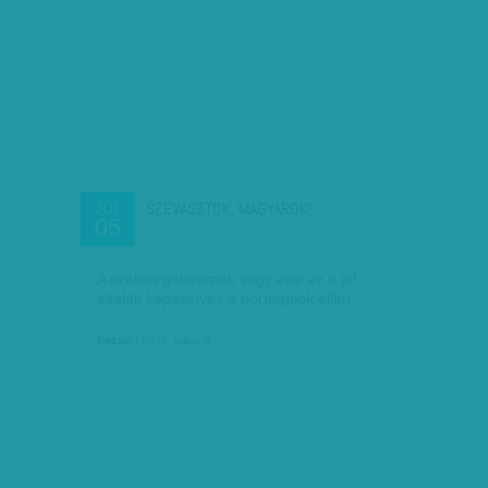
SZEVASZTOK, MAGYAROK!
JÚL
05
A szaltós gólörömök vagy épp az a jól
eltalált kapáslövés a portugálok ellen.
bezso
| 2018. július 5.