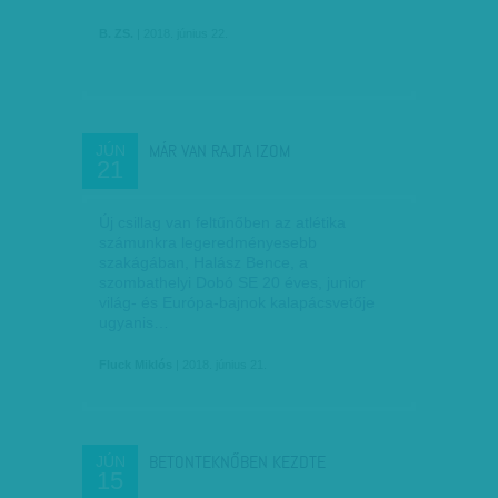
B. ZS.
| 2018. június 22.
MÁR VAN RAJTA IZOM
JÚN
21
Új csillag van feltűnőben az atlétika
számunkra legeredményesebb
szakágában, Halász Bence, a
szombathelyi Dobó SE 20 éves, junior
világ- és Európa-bajnok kalapácsvetője
ugyanis…
Fluck Miklós
| 2018. június 21.
BETONTEKNŐBEN KEZDTE
JÚN
15