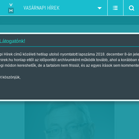
VASÁRNAPI HÍREK
 Látogatónk!
Szabad Föld
szűkítés:
i Hírek című közéleti hetilap utolsó nyomtatott lapszáma 2018. december 8-án jel
hirek.hu honlap ettől az időponttól archívumként működik tovább, ahol a korábban
égi módon kereshetők, de a tartalom nem frissül, és az egyes írások sem kommente
t köszönjük,
VALLOMÁS EGY POLGÁRRÓL
JÚL
29