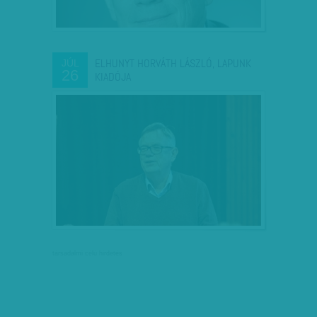
ELHUNYT HORVÁTH LÁSZLÓ, LAPUNK
JÚL
26
KIADÓJA
társadalmi célú hirdetés