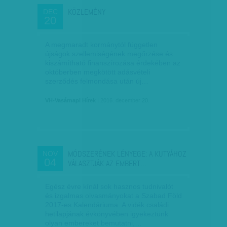
KÖZLEMÉNY
DEC
20
A megmaradt kormánytól független
újságok szellemiségének megőrzése és
kiszámítható finanszírozása érdekében az
októberben megkötött adásvételi
szerződés felmondása után új…
VH-Vasárnapi Hírek
| 2016. december 20.
MÓDSZERÉNEK LÉNYEGE: A KUTYÁHOZ
NOV
04
VÁLASZTJÁK AZ EMBERT…
Egész évre kínál sok hasznos tudnivalót
és izgalmas olvasmányokat a Szabad Föld
2017-es Kalendáriuma. A vidék családi
hetilapjának évkönyvében igyekeztünk
olyan embereket bemutatni,…