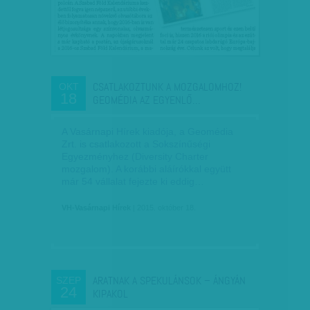
CSATLAKOZTUNK A MOZGALOMHOZ!
OKT
18
GEOMÉDIA AZ EGYENLŐ…
A Vasárnapi Hírek kiadója, a Geomédia
Zrt. is csatlakozott a Sokszínűségi
Egyezményhez (Diversity Charter
mozgalom). A korábbi aláírókkal együtt
már 54 vállalat fejezte ki eddig…
VH-Vasárnapi Hírek
| 2015. október 18.
ARATNAK A SPEKULÁNSOK – ÁNGYÁN
SZEP
24
KIPAKOL