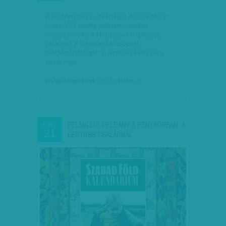
A liechtensteini székhelyű XXI Century
Invest AG eddigi tulajdonosaiktól
megvásárolta a Népszava napilapot,
valamint a Geomédia csoport
médiaportfólióját: a Szabad Föld és a
Vasárnapi…
VH-Vasárnapi Hírek
| 2016. október 23.
FÉLMILLIÓ PÉLDÁNY A FÉNYKORBAN, A
OKT
21
LEGTÖBB CSALÁDNÁL…