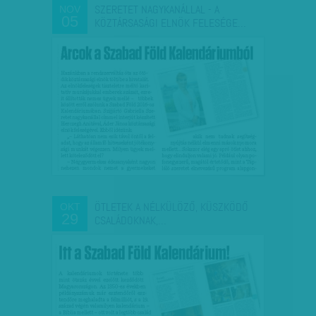
SZERETET NAGYKANÁLLAL - A
NOV
05
KÖZTÁRSASÁGI ELNÖK FELESÉGE…
ÖTLETEK A NÉLKÜLÖZŐ, KÜSZKÖDŐ
OKT
29
CSALÁDOKNAK,…