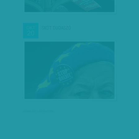
SKÓT DUDASZÓ
OKT
20
társadalmi célú hirdetés