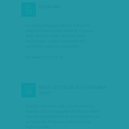
PÁCBAN MAY
JÚL
18
Kormányválsággal küzd a brit uniós
kilépést levezényelni hivatott Theresa
May. Mindezt tetézi a toryk belső
feszültsége, a piaci szereplők EU-
pártisága, valamint az északír…
Gál Mária
| 2018. július 18.
BREXIT: BIZTOSÍTJÁK AZ EU-POLGÁROK
DEC
09
JOGAIT
Hosszú hónapok után részeredményt
hoztak a Brexit-tárgyalások Brüsszelben:
sikerült megállapodni az Európai Unió és
az Egyesült Királyság szétválásának
legfontosabb…