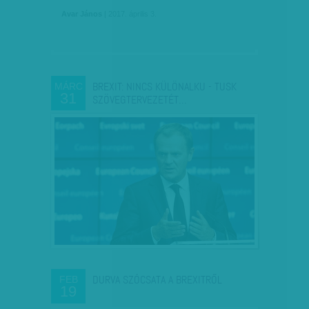
Avar János
| 2017. április 3.
BREXIT: NINCS KÜLÖNALKU - TUSK
MÁRC
31
SZÖVEGTERVEZETÉT…
DURVA SZÓCSATA A BREXITRŐL
FEB
19