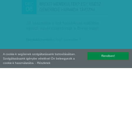
BREXIT-MENEKÜLTEK? EGY EGÉSZ
DEC
06
GENERÁCIÓ HARMADA TÁVOZNA
29 százaléka a brit fiataloknak külföldre
készül, mivel csalódottak a Brexit miatt.
Munkatársunktól
| 2016. december 6.
A cookie-k segítenek szolgáltatásaink biztosításában.
Rendben!
Szolgáltatásaink igénybe vételével Ön beleegyezik a
cookie-k használatába.
- Részletek
A BRIT KÉPVISELŐKNÉL A LABDA - MEG
NOV
05
KELL SZAVAZNIUK A…