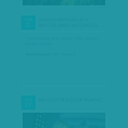
LONDON EURÓPA KAPUJA? A
FEB
11
BREXITTEL ENNEK VALÓSZÍNŰLEG…
„Valószínűleg vége annak, hogy London
Európa kapuja”
Munkatársunktól
| 2017. február 11.
MAY JUTOTT BE ELŐSZÖR TRUMPHOZ
JAN
27