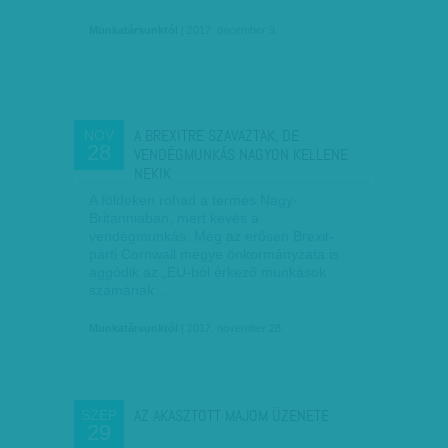
Munkatársunktól
| 2017. december 9.
A BREXITRE SZAVAZTAK, DE
NOV
28
VENDÉGMUNKÁS NAGYON KELLENE
NEKIK
A földeken rohad a termés Nagy-
Britanniában, mert kevés a
vendégmunkás. Még az erősen Brexit-
párti Cornwall megye önkormányzata is
aggódik az „EU-ból érkező munkások
számának…
Munkatársunktól
| 2017. november 28.
AZ AKASZTOTT MAJOM ÜZENETE
SZEP
29