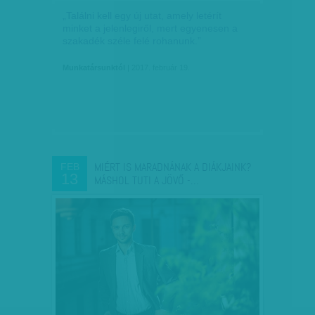
„Találni kell egy új utat, amely letérít
minket a jelenlegiről, mert egyenesen a
szakadék széle felé rohanunk.”
Munkatársunktól
| 2017. február 19.
MIÉRT IS MARADNÁNAK A DIÁKJAINK?
FEB
13
MÁSHOL TUTI A JÖVŐ -…