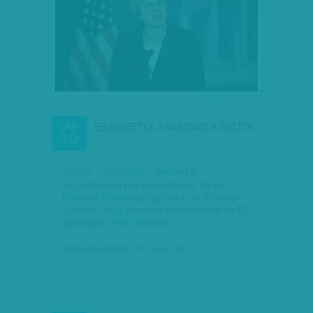
BELENGETTÉK A MARADÁST A SKÓTOK
JAN
10
Skócia – egy időre – lemond a
függetlenségi népszavazásról, ha az
Egyesült Királyság úgy lép ki az Európai
Unióból, hogy megőrzi hozzáférését az EU
egységes belső piacához.…
Munkatársunktól
| 2017. január 10.