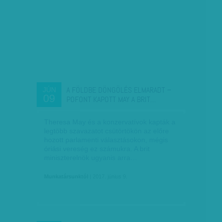
A FÖLDBE DÖNGÖLÉS ELMARADT –
JÚN
09
POFONT KAPOTT MAY A BRIT…
Theresa May és a konzervatívok kapták a
legtöbb szavazatot csütörtökön az előre
hozott parlamenti választásokon, mégis
óriási vereség ez számukra. A brit
miniszterelnök ugyanis arra…
Munkatársunktól
| 2017. június 9.