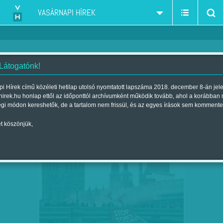
VASÁRNAPI HÍREK
 Látogatónk!
Brexit - Grexit
szűkítés:
i Hírek című közéleti hetilap utolsó nyomtatott lapszáma 2018. december 8-án jel
hirek.hu honlap ettől az időponttól archívumként működik tovább, ahol a korábban
égi módon kereshetők, de a tartalom nem frissül, és az egyes írások sem kommente
t köszönjük,
BREXIT-KÁOSZ FENYEGET
NOV
19