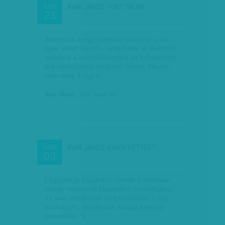
AVAR JÁNOS: TORY TRÜKK
ÁPR
23
Adhatunk-e egy politikus szavára, s ha
igen, miért nem? – tehetnénk fel Karinthy
módjára a szónoki kérdést az előrehozott
brit választások meglepő hírére. Hiszen
nem elég, hogy a…
Avar János
| 2017. április 23.
AVAR JÁNOS: KINEK KETYEG?
ÁPR
03
Legyünk jó barátok – üzente a békésen
induló válóperek klasszikus formulájával
az unió elnökének írott levelében a brit
kormányfő, bejelentve hazája kilépési
szándékát. S…