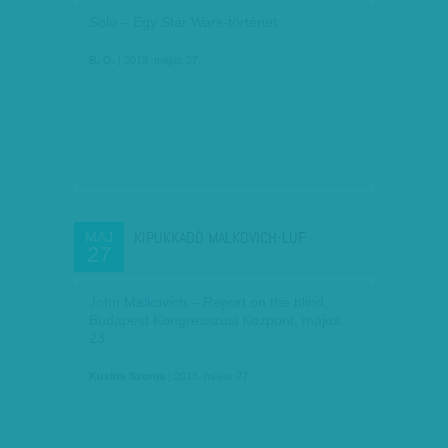
Solo – Egy Star Wars-történet
B. O.
| 2018. május 27.
KIPUKKADÓ MALKOVICH-LUF
MÁJ
27
John Malkovich – Report on the blind,
Budapest Kongresszusi Központ, május
23.
Kuslits Szonja
| 2018. május 27.