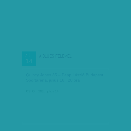
A BLUES FELEMEL
JÚL
14
Quincy Jones 85 – Papp László Budapest
Sportaréna, július 16., 20 óra
CS. O.
| 2018. július 14.