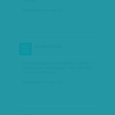
Színház
Marik Noémi
| 2018. május 20.
HATÁRÁTLÉPÉSEK
MÁJ
14
A sepsiszentgyörgyi Tamási Áron Színház
két budapesti előadásáról – Alice (MITEM)
és Liliom (HTMSzSz)
Marik Noémi
| 2018. május 14.