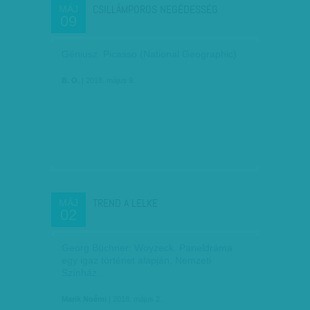
CSILLÁMPOROS NEGÉDESSÉG
MÁJ
09
Géniusz: Picasso (National Geographic)
B. O.
| 2018. május 9.
TREND A LELKE
MÁJ
02
Georg Büchner: Woyzeck. Paneldráma
egy igaz történet alapján, Nemzeti
Színház.
Marik Noémi
| 2018. május 2.