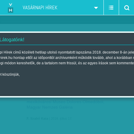
VASÁRNAPI HÍREK
 Látogatónk!
kritika
szűkítés:
i Hírek című közéleti hetilap utolsó nyomtatott lapszáma 2018. december 8-án jel
hirek.hu honlap ettől az időponttól archívumként működik tovább, ahol a korábban
égi módon kereshetők, de a tartalom nem frissül, és az egyes írások sem kommente
t köszönjük,
DIVATOS ERŐ
JÚL
17
Frida Kahlo – Remekművek a
mexikóvárosi Museo Dolores Olmedóból,
Magyar Nemzeti Galéria
F. Szabó Kata
| 2018. július 17.