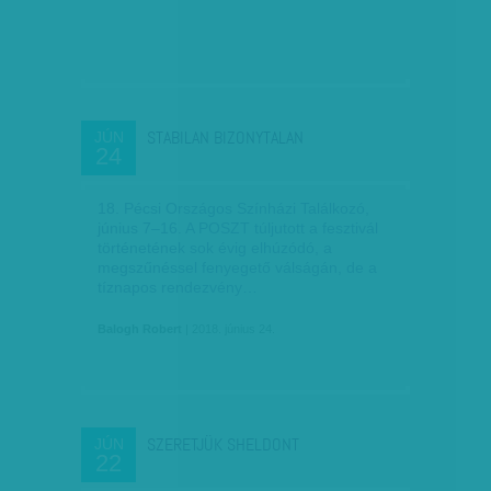
STABILAN BIZONYTALAN
JÚN
24
18. Pécsi Országos Színházi Találkozó,
június 7–16. A POSZT túljutott a fesztivál
történetének sok évig elhúzódó, a
megszűnéssel fenyegető válságán, de a
tíznapos rendezvény…
Balogh Robert
| 2018. június 24.
SZERETJÜK SHELDONT
JÚN
22