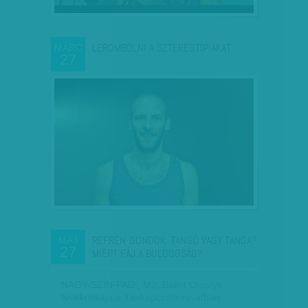
LEROMBOLNI A SZTEREOTÍPIÁKAT
MÁRC
27
REFRÉN-GONDOK: TANGÓ VAGY TANGA?
MÁJ
27
MIÉRT FÁJ A BULDOGSÁG?
NAGY-SZÍN-PAD!, M2. Bálint Orsolya
tévékritikája a Távkapcsoló rovatban.