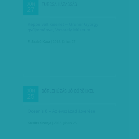
FURCSA HÁZASSÁG
JÚN
27
Képpé vált kísérlet – Grüner György
gyűjteménye, Vasarely Múzeum
F. Szabó Kata
| 2018. június 27.
BŐRLEHÚZÁS JÓ BŐRÖKKEL
JÚN
25
Ocean’s 8 – Az évszázad átverése
Kuslits Szonja
| 2018. június 25.