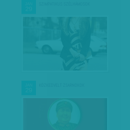
SZIMPATIKUS SZÉLHÁMOSOK
JAN
29
KÖZKEDVELT ZSARNOKOK
JAN
29