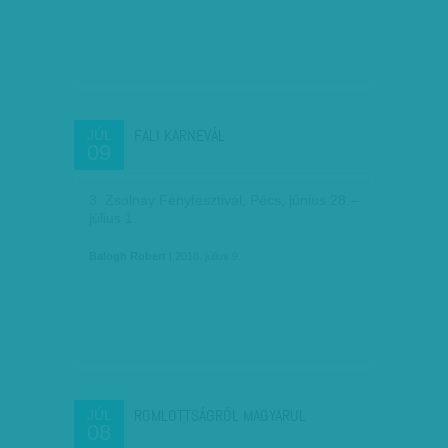
FALI KARNEVÁL
JÚL
09
3. Zsolnay Fényfesztivál, Pécs, június 28.–
július 1.
Balogh Robert
| 2018. július 9.
ROMLOTTSÁGRÓL MAGYARUL
JÚL
08