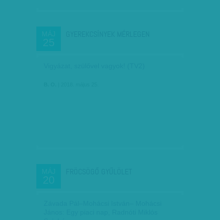
GYEREKCSÍNYEK MÉRLEGEN
MÁJ
25
Vigyázat, szülővel vagyok! (TV2)
B. O.
| 2018. május 25.
FRÖCSÖGŐ GYŰLÖLET
MÁJ
20
Závada Pál–Mohácsi István– Mohácsi
János: Egy piaci nap, Radnóti Miklós