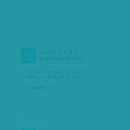
MEGKÖSZÖNI NEKÜNK AZ
JÚL
01
IGAZSÁGSZOLGÁLTATÁST
Fed Ebb–Bob Fosse–John Kander:
Chicago, Kultúrbrigád–Átrium
Marik Noémi
| 2018. július 1.