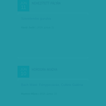
NEHEZÍTETT PÁLYÁN
JÚN
11
Szerelembe gurulva
Hardi Judit
| 2018. június 11.
HOROGRA AKADVA
JÚN
10
Bach Máté: Fénypecázás, Cultiris Galéria
Markos Mária
| 2018. június 10.