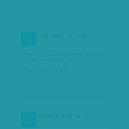
KONZERVÁLT ELVIS-ÉLMÉNY
JÚN
09
Elvis – The Wonder of You, Papp László
Budapest Sportaréna, június 6.
Kuslits Szonja
| 2018. június 9.
APRÓBETŰS ŰRTÖRTÉNELEM
MÁJ
27