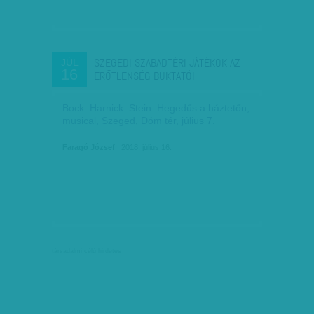
SZEGEDI SZABADTÉRI JÁTÉKOK AZ
JÚL
16
ERŐTLENSÉG BUKTATÓI
Bock–Harnick–Stein: Hegedűs a háztetőn,
musical, Szeged, Dóm tér, július 7.
Faragó József
| 2018. július 16.
társadalmi célú hirdetés