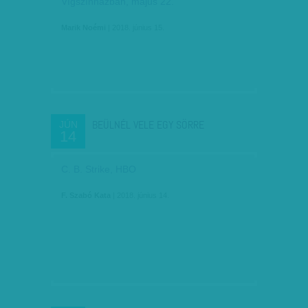
Vígszínházban, május 22.
Marik Noémi
| 2018. június 15.
BEÜLNÉL VELE EGY SÖRRE
JÚN
14
C. B. Strike, HBO
F. Szabó Kata
| 2018. június 14.