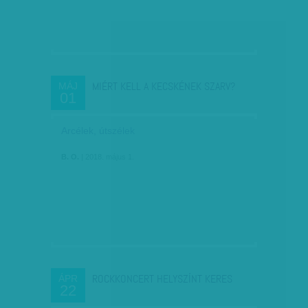
MIÉRT KELL A KECSKÉNEK SZARV?
MÁJ
01
Arcélek, útszélek
B. O.
| 2018. május 1.
ROCKKONCERT HELYSZÍNT KERES
ÁPR
22