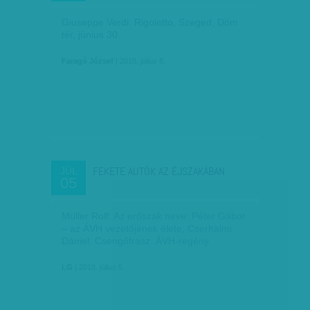
Giuseppe Verdi: Rigoletto, Szeged, Dóm
tér, június 30.
Faragó József
| 2018. július 8.
FEKETE AUTÓK AZ ÉJSZAKÁBAN
JÚL
05
Müller Rolf: Az erőszak neve: Péter Gábor
– az ÁVH vezetőjének élete; Cserhalmi
Dániel: Csengőfrász. ÁVH-regény
LG
| 2018. július 5.