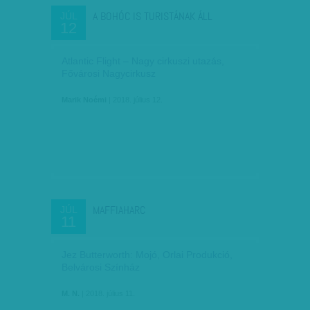
A BOHÓC IS TURISTÁNAK ÁLL
JÚL
12
Atlantic Flight – Nagy cirkuszi utazás,
Fővárosi Nagycirkusz
Marik Noémi
| 2018. július 12.
MAFFIAHARC
JÚL
11
Jez Butterworth: Mojó, Orlai Produkció,
Belvárosi Színház
M. N.
| 2018. július 11.