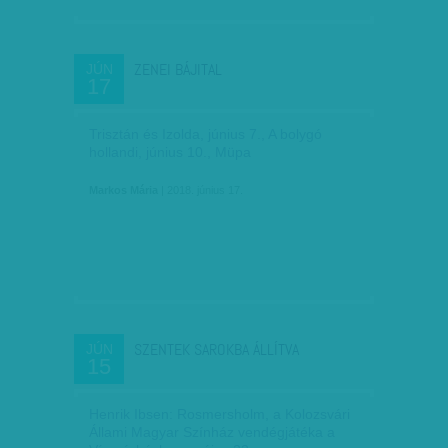
ZENEI BÁJITAL
JÚN
17
Trisztán és Izolda, június 7., A bolygó
hollandi, június 10., Müpa
Markos Mária
| 2018. június 17.
SZENTEK SAROKBA ÁLLÍTVA
JÚN
15
Henrik Ibsen: Rosmersholm, a Kolozsvári
Állami Magyar Színház vendégjátéka a