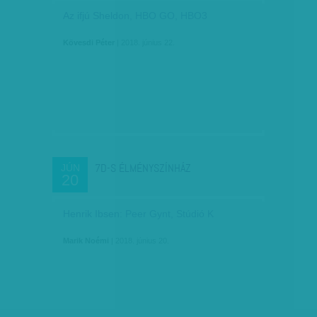
Az ifjú Sheldon, HBO GO, HBO3
Kövesdi Péter
| 2018. június 22.
7D-S ÉLMÉNYSZÍNHÁZ
JÚN
20
Henrik Ibsen: Peer Gynt, Stúdió K
Marik Noémi
| 2018. június 20.