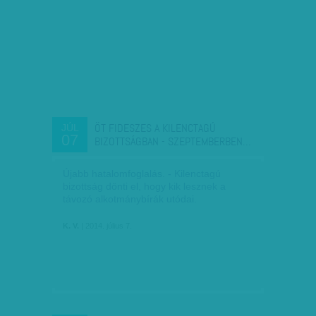
ÖT FIDESZES A KILENCTAGÚ
JÚL
07
BIZOTTSÁGBAN - SZEPTEMBERBEN…
Újabb hatalomfoglalás. - Kilenctagú
bizottság dönti el, hogy kik lesznek a
távozó alkotmánybírák utódai.
K. V.
| 2014. július 7.