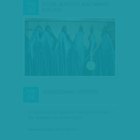
SZÖGRE AKASZTOTT ALKOTMÁNYOS
FEB
10
KORLÁTOK
JOGÁSZSZEMMEL: KORDONOK
FEB
04
A hajléktalanok ügyében tavaly november
óta áldatlan küzdelem folyik.
Sándor Zsuzsa
| 2013. február 4.