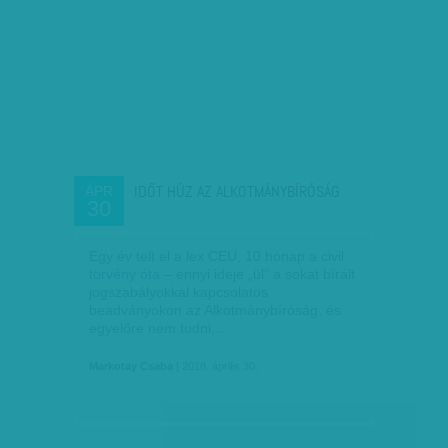
IDŐT HÚZ AZ ALKOTMÁNYBÍRÓSÁG
ÁPR
30
Egy év telt el a lex CEU, 10 hónap a civil
törvény óta – ennyi ideje „ül” a sokat bírált
jogszabályokkal kapcsolatos
beadványokon az Alkotmánybíróság, és
egyelőre nem tudni,…
Markotay Csaba
| 2018. április 30.