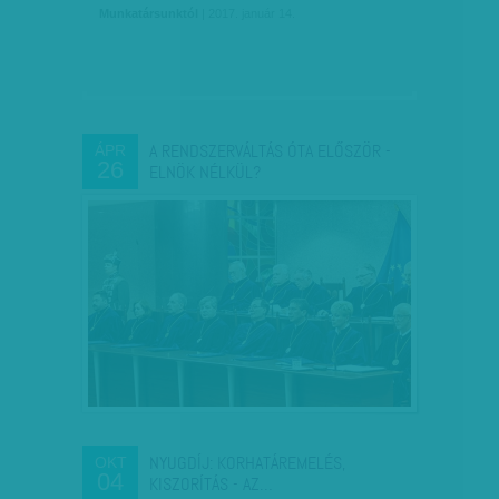
Munkatársunktól
| 2017. január 14.
A RENDSZERVÁLTÁS ÓTA ELŐSZÖR -
ÁPR
26
ELNÖK NÉLKÜL?
NYUGDÍJ: KORHATÁREMELÉS,
OKT
04
KISZORÍTÁS - AZ…