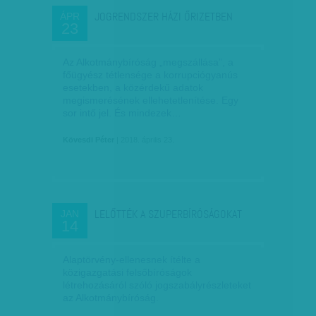
JOGRENDSZER HÁZI ŐRIZETBEN
ÁPR
23
Az Alkotmánybíróság „megszállása”, a
főügyész tétlensége a korrupciógyanús
esetekben, a közérdekű adatok
megismerésének ellehetetlenítése. Egy
sor intő jel. És mindezek…
Kövesdi Péter
| 2018. április 23.
LELŐTTÉK A SZUPERBÍRÓSÁGOKAT
JAN
14
Alaptörvény-ellenesnek ítélte a
közigazgatási felsőbíróságok
létrehozásáról szóló jogszabályrészleteket
az Alkotmánybíróság.