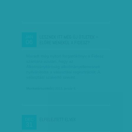
LESZNEK ITT MÉG ÚJ ÖTLETEK –
JAN
06
ELŐRE MENEKÜL A FIDESZ?
Maradt még nyitott forgatókönyv a Fidesz
számára azután, hogy az
Alkotmánybíróság alkotmányellenesnek
nyilvánította a választási regisztrációt. A
választási szakértő szerint…
Munkatársunktól
| 2013. január 6.
ELFELEJTETT ELVEK
DEC
31