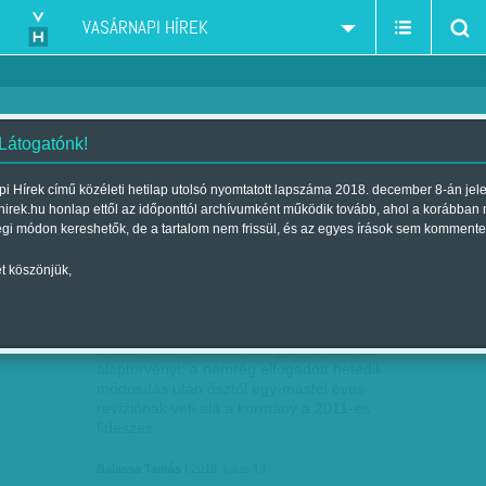
VASÁRNAPI HÍREK
 Látogatónk!
Alkotmánybíróság
szűkítés:
i Hírek című közéleti hetilap utolsó nyomtatott lapszáma 2018. december 8-án jel
hirek.hu honlap ettől az időponttól archívumként működik tovább, ahol a korábban
égi módon kereshetők, de a tartalom nem frissül, és az egyes írások sem kommente
t köszönjük,
ÉS TEREMTÉ A TÖRVÉNYT SAJÁT
JÚL
14
KÉPÉRE
Orbán Viktor kedvére faragják tovább az
alaptörvényt; a nemrég elfogadott hetedik
módosítás után ősztől egy-másfél éves
revíziónak veti alá a kormány a 2011-es
fideszes…
Balassa Tamás
| 2018. július 14.