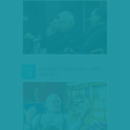
ELTEMETETT DEMOKRÁCIA – VÖRÖS
NOV
25
IMRE VOLT…