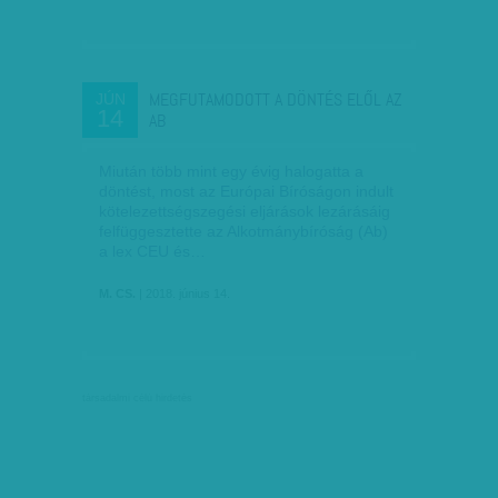
MEGFUTAMODOTT A DÖNTÉS ELŐL AZ
JÚN
14
AB
Miután több mint egy évig halogatta a
döntést, most az Európai Bíróságon indult
kötelezettségszegési eljárások lezárásáig
felfüggesztette az Alkotmánybíróság (Ab)
a lex CEU és…
M. CS.
| 2018. június 14.
társadalmi célú hirdetés