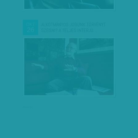
ALKOTMÁNYOS JOGUNK TÖRVÉNYT
OKT
26
SZEGNI? A TELJES INTERJÚ…
hirdetés