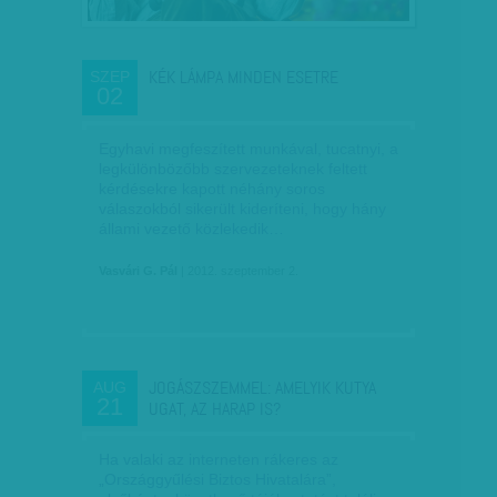
KÉK LÁMPA MINDEN ESETRE
SZEP
02
Egyhavi megfeszített munkával, tucatnyi, a
legkülönbözőbb szervezeteknek feltett
kérdésekre kapott néhány soros
válaszokból sikerült kideríteni, hogy hány
állami vezető közlekedik…
Vasvári G. Pál
| 2012. szeptember 2.
JOGÁSZSZEMMEL: AMELYIK KUTYA
AUG
21
UGAT, AZ HARAP IS?
Ha valaki az interneten rákeres az
„Országgyűlési Biztos Hivatalára”,