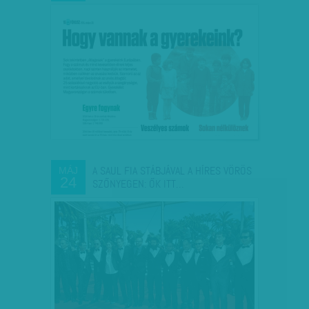
A SAUL FIA STÁBJÁVAL A HÍRES VÖRÖS
MÁJ
24
SZŐNYEGEN: ŐK ITT…