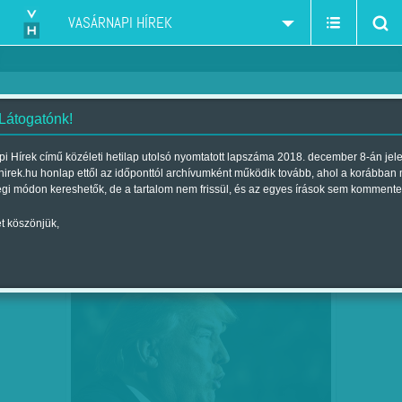
VASÁRNAPI HÍREK
 Látogatónk!
Munkatársainktól
szerző:
i Hírek című közéleti hetilap utolsó nyomtatott lapszáma 2018. december 8-án jel
hirek.hu honlap ettől az időponttól archívumként működik tovább, ahol a korábban
égi módon kereshetők, de a tartalom nem frissül, és az egyes írások sem kommente
t köszönjük,
LEKÖTÖTTÉK A SZÉLKAKAST
SZEP
07