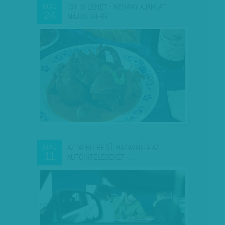
ÍGY IS LEHET - NÉHÁNY AJÁNLAT
MÁJ
24
MÁJUS 24-RE
AZ 'APRÓ BETŰ' HAZAVÁGTA AZ
MÁJ
11
AUTÓHITELESEKET -…