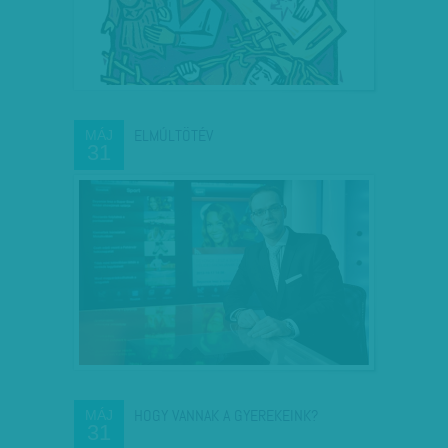
ELMÚLTÖTÉV
MÁJ
31
HOGY VANNAK A GYEREKEINK?
MÁJ
31