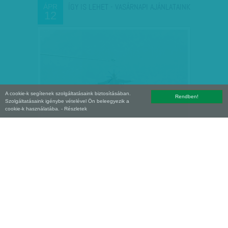
ÍGY IS LEHET - VASÁRNAPI AJÁNLATAINK
ÁPR
12
A cookie-k segítenek szolgáltatásaink biztosításában.
Rendben!
Szolgáltatásaink igénybe vételével Ön beleegyezik a
cookie-k használatába.
- Részletek
A KORMÁNY BRÓKERE ÉS AZ
ÁPR
05
ÖSSZEKÖTŐ - A BOTRÁNYT…