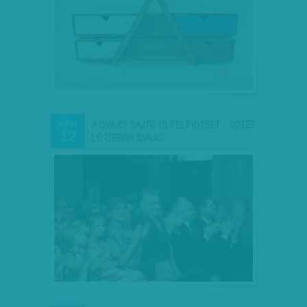
A SVÁJCI SAJTÓ IS FELFIGYELT - SÖTÉT
ÁPR
12
LÓ ORBÁN SVÁJCI…