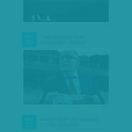
ORBÁN EMBERÉRE TALÁLT
MÁJ
10
BRÜSSZELBEN - ÉRDEKES…
MINDENT AZÉRT NEM ZÁRNAK BE -
MÁJ
10
ÖTLETEK VASÁRNAPRA