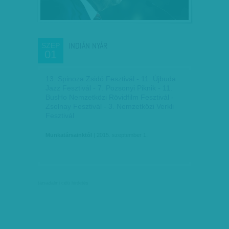
INDIÁN NYÁR
SZEP
01
13. Spinoza Zsidó Fesztivál - 11. Újbuda
Jazz Fesztivál - 7. Pozsonyi Piknik - 11.
BusHo Nemzetközi Rövidfilm Fesztivál -
Zsolnay Fesztivál - 3. Nemzetközi Verkli
Fesztivál
Munkatársainktól
| 2015. szeptember 1.
társadalmi célú hirdetés