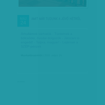
AMIT MÁR TUDUNK A JÖVŐ HÉTRŐL
MÁJ
24
Árhullámok várhatók - Tüntetnek a
bölcsődei, óvodai dolgozók - Játszani is
engedd! - Talpra, magyar! - Lejárnak a
SZÉP-pénzek
Munkatársainktól
| 2015. május 24.
hirdetés