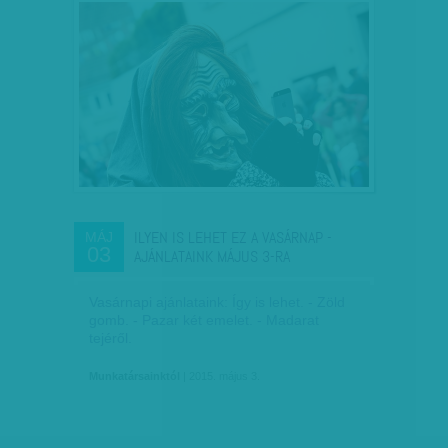
ILYEN IS LEHET EZ A VASÁRNAP -
MÁJ
03
AJÁNLATAINK MÁJUS 3-RA
Vasárnapi ajánlataink: Így is lehet. - Zöld
gomb. - Pazar két emelet. - Madarat
tejéről.
Munkatársainktól
| 2015. május 3.