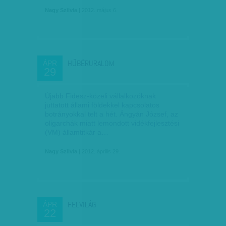
Nagy Szilvia
| 2012. május 6.
HŰBÉRURALOM
ÁPR
29
Újabb Fidesz-közeli vállalkozóknak
juttatott állami földekkel kapcsolatos
botrányokkal telt a hét. Ángyán József, az
oligarchák miatt lemondott vidékfejlesztési
(VM) államtitkár a…
Nagy Szilvia
| 2012. április 29.
FELVILÁG
ÁPR
22