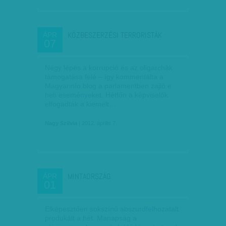
KÖZBESZERZÉSI TERRORISTÁK
ÁPR
07
Négy lépés a korrupció és az oligarchák
támogatása felé – így kommentálta a
Magyarinfo.blog a parlamentben zajló e
heti eseményeket. Hétfőn a képviselők
elfogadták a kiemelt…
Nagy Szilvia
| 2012. április 7.
MINTAORSZÁG
ÁPR
01
Elképesztően sokszínű abszurdfelhozatalt
produkált a hét. Manapság a