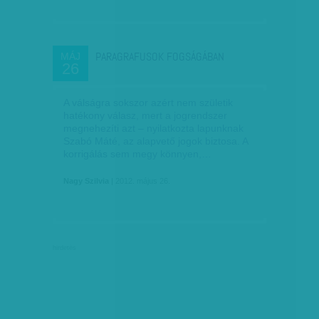
PARAGRAFUSOK FOGSÁGÁBAN
MÁJ
26
A válságra sokszor azért nem születik
hatékony válasz, mert a jogrendszer
megnehezíti azt – nyilatkozta lapunknak
Szabó Máté, az alapvető jogok biztosa. A
korrigálás sem megy könnyen,…
Nagy Szilvia
| 2012. május 26.
hirdetés