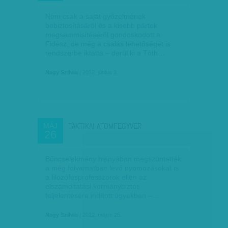
Nem csak a saját győzelmének
bebiztosításáról és a kisebb pártok
megsemmisítéséről gondoskodott a
Fidesz, de még a csalás lehetőségét is
rendszerbe iktatta – derül ki a Tóth…
Nagy Szilvia
| 2012. június 3.
TAKTIKAI ATOMFEGYVER
MÁJ
26
Bűncselekmény hiányában megszüntették
a még folyamatban levő nyomozásokat is
a filozófusprofesszorok ellen az
elszámoltatási kormánybiztos
feljelentésére indított ügyekben –…
Nagy Szilvia
| 2012. május 26.