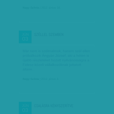
Nagy Szilvia
| 2012. június 18.
SZÉLLEL SZEMBEN
JÚN
03
Már nem is szélmalmok, hanem szél ellen
próbálkozik Ángyán József, aki a héten is
újabb részleteket hozott nyilvánosságra a
Fidesz-közeli vállalkozóknak juttatott
állami…
Nagy Szilvia
| 2012. június 3.
CSALÁSRA KÉNYSZERÍTVE
JÚN
03