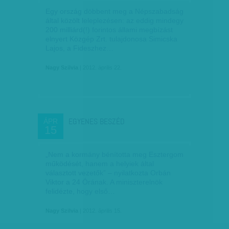
Egy ország döbbent meg a Népszabadság
által közölt leleplezésen: az eddig mindegy
200 milliárd(!) forintos állami megbízást
elnyert Közgép Zrt. tulajdonosa Simicska
Lajos, a Fideszhez…
Nagy Szilvia
| 2012. április 22.
EGYENES BESZÉD
ÁPR
15
„Nem a kormány bénította meg Esztergom
működését, hanem a helyiek által
választott vezetők” – nyilatkozta Orbán
Viktor a 24 Órának. A miniszterelnök
felidézte, hogy első…
Nagy Szilvia
| 2012. április 15.