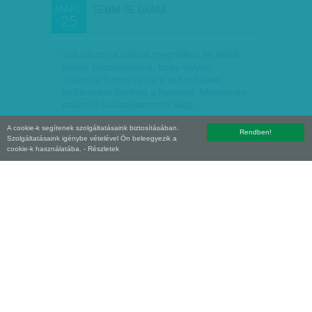
SEMMI SE DRÁGA
MÁRC
25
Sokadszorra tudunk megtölteni fél oldalt
annak felsorolásával, hogy milyen,
számára fontos célokra tud milliókat,
milliárdokat keríteni a hatalom. Medencés-
szaunás luxusapartmant vagy…
A cookie-k segítenek szolgáltatásaink biztosításában.
Nagy Szilvia
| 2012. március 25.
Rendben!
Szolgáltatásaink igénybe vételével Ön beleegyezik a
cookie-k használatába.
- Részletek
VÍZPRÉDIKÁLÓ BORIVÓK
MÁRC
18
Polip módjára hálózza be egy magyarnak
tűnő bankkonglomerátum vezetője a
magyar gazdaságot, társadalmat és
politikát – ezt nyilatkozta Lázár János a
Rádió Q-ban. A riporter…