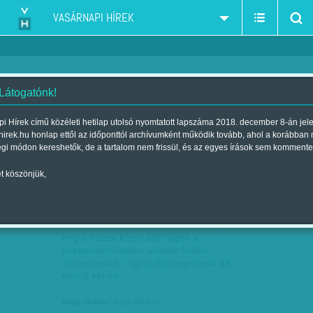
VASÁRNAPI HÍREK
 Látogatónk!
Nagy Szilvia
szerző:
i Hírek című közéleti hetilap utolsó nyomtatott lapszáma 2018. december 8-án jel
hirek.hu honlap ettől az időponttól archívumként működik tovább, ahol a korábban
égi módon kereshetők, de a tartalom nem frissül, és az egyes írások sem kommente
t köszönjük,
HETI ABSZURD: ÉLET A
JÚL
15
LÖVÉSZÁROKBAN
A kormány az Európai Unió elleni harcban,
míg a hozzá közel álló cégek a
közbeszerzéseken arattak fontos
győzelmeket – így is összegezhető az
elmúlt két év.
Nagy Szilvia
| 2012. július 15.