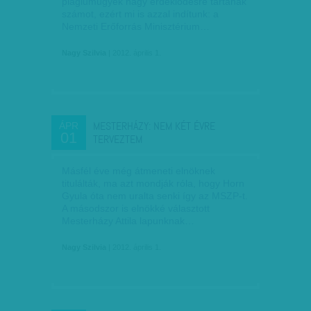
plágiumügyek nagy érdeklődésre tartanak
számot, ezért mi is azzal indítunk: a
Nemzeti Erőforrás Minisztérium…
Nagy Szilvia
| 2012. április 1.
MESTERHÁZY: NEM KÉT ÉVRE
ÁPR
01
TERVEZTEM
Másfél éve még átmeneti elnöknek
titulálták, ma azt mondják róla, hogy Horn
Gyula óta nem uralta senki így az MSZP-t.
A másodszor is elnökké választott
Mesterházy Attila lapunknak…
Nagy Szilvia
| 2012. április 1.