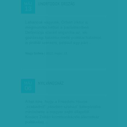
UNORTODOX ORSZÁG
MÁJ
13
Labancok vagyunk, Orbán Viktor is
megmondta hétfőn a parlamentben.
Definíciója szerint oligarcha az, aki
gazdasági hatalma mellé politikai hatalmat
is próbál szerezni, például egy párt…
Nagy Szilvia
| 2012. május 13.
NYILVÁNOSHÁZ
MÁJ
06
A hét híre, hogy a Freedom House
„szabadról” „részben szabad” kategóriába
minősítette a magyar sajtó állapotát.
Kovács Zoltán kommunikációs államtitkár
politikailag…