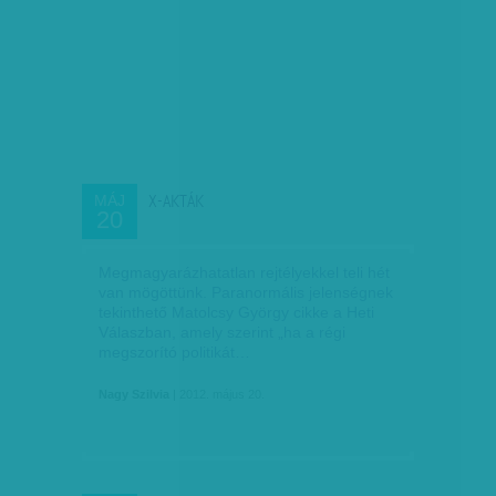
X-AKTÁK
MÁJ
20
Megmagyarázhatatlan rejtélyekkel teli hét
van mögöttünk. Paranormális jelenségnek
tekinthető Matolcsy György cikke a Heti
Válaszban, amely szerint „ha a régi
megszorító politikát…
Nagy Szilvia
| 2012. május 20.