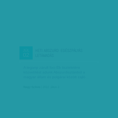
HETI ABSZURD: EGÉSZPÁLYÁS
JÚL
02
LETÁMADÁS
A teganp zárult foci Eb tiszteletére
közvetítést adunk Abszurdisztánból a
magyar állam és polgárai között zajló…
Nagy Szilvia
| 2012. július 2.