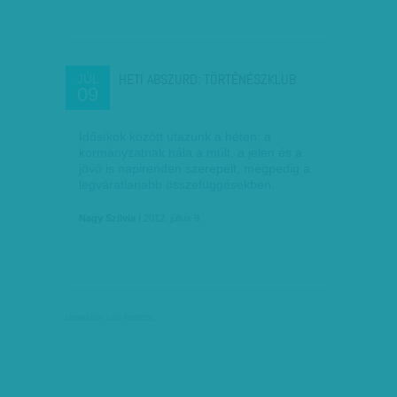
HETI ABSZURD: TÖRTÉNÉSZKLUB
JÚL
09
Idősíkok között utazunk a héten: a
kormányzatnak hála a múlt, a jelen és a
jövő is napirenden szerepelt, mégpedig a
legváratlanabb összefüggésekben.
Nagy Szilvia
| 2012. július 9.
társadalmi célú hirdetés