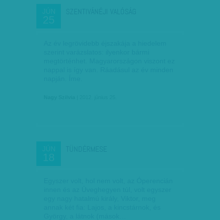
SZENTIVÁNÉJI VALÓSÁG
JÚN
25
Az év legrövidebb éjszakája a hiedelem
szerint varázslatos: ilyenkor bármi
megtörténhet. Magyarországon viszont ez
nappal is így van. Ráadásul az év minden
napján. Íme.
Nagy Szilvia
| 2012. június 25.
TÜNDÉRMESE
JÚN
18
Egyszer volt, hol nem volt, az Óperencián
innen és az Üveghegyen túl, volt egyszer
egy nagy hatalmú király, Viktor, meg
annak két fia: Lajos, a kincstárnok, és
György, a látnok (mások…