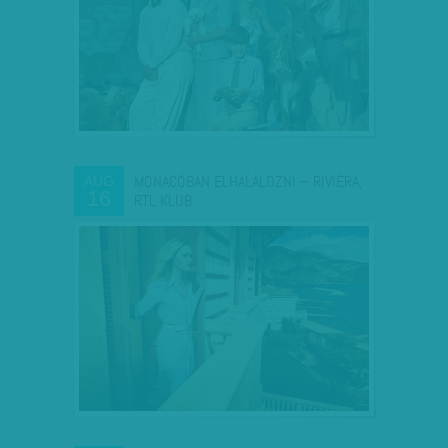
MONACÓBAN ELHALÁLOZNI – RIVIÉRA,
AUG
16
RTL KLUB