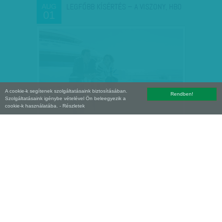
LEGFŐBB KÍSÉRTÉS – A VISZONY, HBO
AUG
01
A cookie-k segítenek szolgáltatásaink biztosításában.
Rendben!
Szolgáltatásaink igénybe vételével Ön beleegyezik a
cookie-k használatába.
- Részletek
ÖSSZEÉRNI A SZEREPPEL - SZAMOSI
AUG
01
ZSÓFIA NYILATKOZOTT…