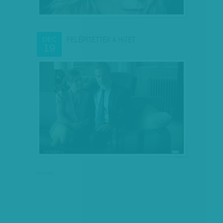
FELÉPÍTETTÉK A HITET
DEC
19
hirdetés