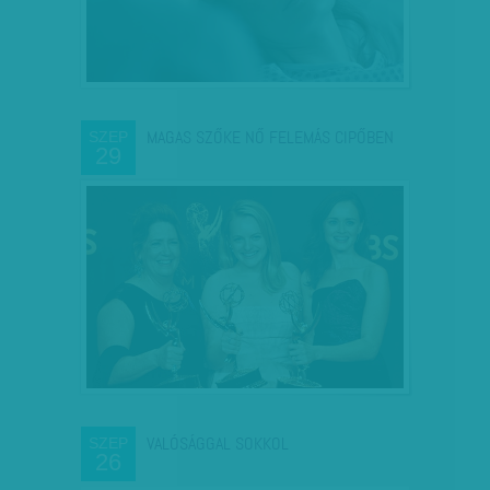
MAGAS SZŐKE NŐ FELEMÁS CIPŐBEN
SZEP
29
VALÓSÁGGAL SOKKOL
SZEP
26