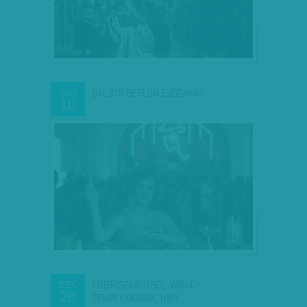
BALJÓS BERLINI ÉJSZAKÁK
JAN
10
FOGPISZKÁLÓBÓL VÁRAT –
DEC
28
TEMPLOMOSOK, HBO