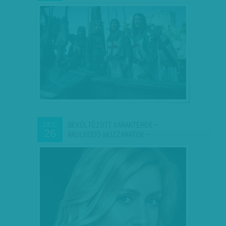
BEKÖLTÖZÖTT KARAKTEREK –
DEC
26
ÁRULKODÓ MOZZANATOK –…