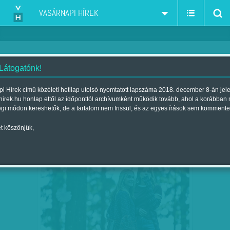
VASÁRNAPI HÍREK
 Látogatónk!
tévés sorozat
szűkítés:
i Hírek című közéleti hetilap utolsó nyomtatott lapszáma 2018. december 8-án jel
hirek.hu honlap ettől az időponttól archívumként működik tovább, ahol a korábban
égi módon kereshetők, de a tartalom nem frissül, és az egyes írások sem kommente
t köszönjük,
ÜDVÖZLET A LEGELSŐ VILÁGBÓL
MÁRC
16